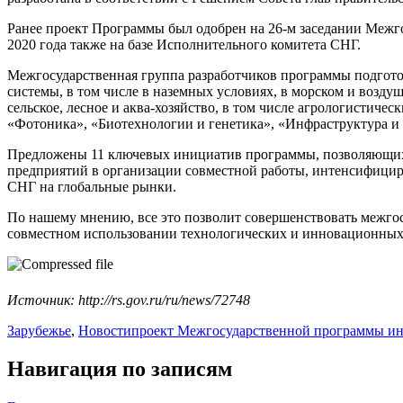
Ранее проект Программы был одобрен на 26-м заседании Межго
2020 года также на базе Исполнительного комитета СНГ.
Межгосударственная группа разработчиков программы подгото
системы, в том числе в наземных условиях, в морском и воз
сельское, лесное и аква-хозяйство, в том числе агрологистич
«Фотоника», «Биотехнологии и генетика», «Инфраструктура и 
Предложены 11 ключевых инициатив программы, позволяющих 
предприятий в организации совместной работы, интенсифици
СНГ на глобальные рынки.
По нашему мнению, все это позволит совершенствовать межго
совместном использовании технологических и инновационных 
Источник: http://rs.gov.ru/ru/news/72748
Зарубежье
,
Новости
проект Межгосударственной программы ин
Навигация по записям