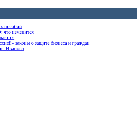
их пособий
: что изменится
ываются
ией» законы о защите бизнеса и граждан
оны Иванова