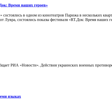
ок: Время наших героев»
 состоялись в одном из кинотеатров Парижа в нескольких кварт
лах от Лувра, состоялись показы фестиваля «RT.Док: Время наших
бщает РИА «Новости». Действия украинских военных противореч
семи языках