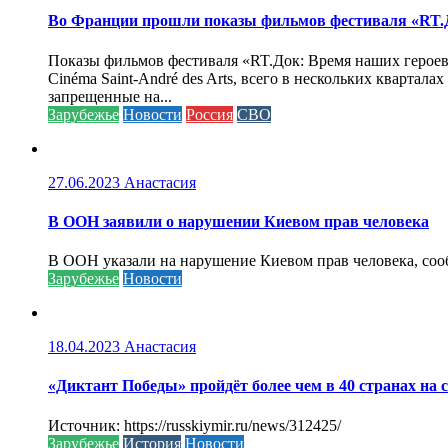
Во Франции прошли показы фильмов фестиваля «RT.Д
Показы фильмов фестиваля «RT.Док: Время наших героев»
Cinéma Saint-André des Arts, всего в нескольких кварта
запрещенные на...
Зарубежье
Новости
Россия
СВО
27.06.2023
Анастасия
В ООН заявили о нарушении Киевом прав человека
В ООН указали на нарушение Киевом прав человека, соо
Зарубежье
Новости
18.04.2023
Анастасия
«Диктант Победы» пройдёт более чем в 40 странах на 
Источник: https://russkiymir.ru/news/312425/
Зарубежье
История
Новости