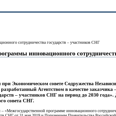
ионного сотрудничества государств – участников СНГ
рограммы инновационного сотрудничеств
 при Экономическом совете Содружества Независи
разработанный Агентством в качестве заказчика 
рств – участников СНГ на период до 2030 года». 
го совета СНГ.
– «Межгосударственной программе инновационного сотрудничест
ств СНГ от 31 мая 2019 и Поручением Правительства Российской