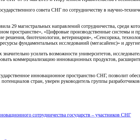
сударственного совета СНГ по сотрудничеству в научно-техниче
вила 29 магистральных направлений сотрудничества, среди кот
душном пространстве», «Цифровые производственные системы и
еские решения, биотехнологии, ветеринария», «Сенсорика, техно
ресурсы фундаментальных исследований (мегасайенс)» и другие
значительно усилить возможности университетов, исследовате
ровать коммерциализацию инновационных продуктов, расширить
сударственное инновационное пространство СНГ, позволит обес
потенциалов стран, уверен руководитель группы разработчико
новационного сотрудничества государств – участников СНГ