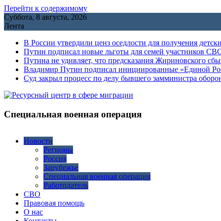
Перейти к содержимому
Суббота, 8 августа, 2026
Лента
В России утвердили ценз оседлости для получения детск
Путин подписал новые льготы для семей участников СВО
Путина не удивляет, что предсказания Жириновского сб
Владимир Путин подписал инициированные «Единой Росс
Cуд закрыл процесс по делу бывшего замминистра обор
Специальная военная операция
Новости
Регионы
Россия
Зарубежье
Специальная военная операция
Работодатель
СВО
Правовая помощь
О нас
Контакты