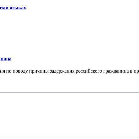
семи языках
янина
я по поводу причины задержания российского гражданина в праж