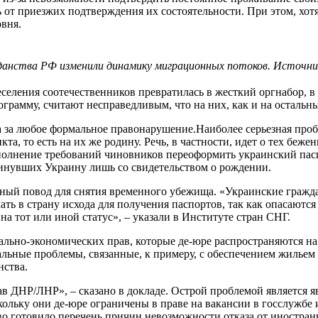
от приезжих подтверждения их состоятельности. При этом, хо
овня.
данства РФ изменили динамику
миграционных потоков. Источн
селения соотечественников превратилась в жесткий оргнабор, в х
рограмму, считают несправедливым, что на них, как и на осталь
 за любое формальное правонарушение.Наиболее серьезная проб
а, то есть на их же родину. Речь, в частности, идет о тех беж
олнение требований чиновников переоформить украинский паспор
кинувших Украину лишь со свидетельством о рождении.
альный повод для снятия временного убежища. «Украинские гражд
ь в страну исхода для получения паспортов, так как опасаются з
 тот или иной статус», – указали в Институте стран СНГ.
ально-экономических прав, которые де-юре распространяются на 
иальные проблемы, связанные, к примеру, с обеспечением жиль
нства.
в ДНР/ЛНР», – сказано в докладе. Острой проблемой является я
кольку они де-юре ограничены в праве на вакансии в госслужб
о готовило перечень причин невозможности отказа от иностранно