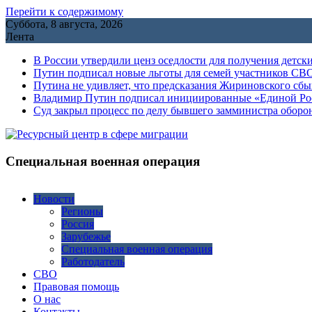
Перейти к содержимому
Суббота, 8 августа, 2026
Лента
В России утвердили ценз оседлости для получения детск
Путин подписал новые льготы для семей участников СВО
Путина не удивляет, что предсказания Жириновского сб
Владимир Путин подписал инициированные «Единой Росс
Cуд закрыл процесс по делу бывшего замминистра обор
Специальная военная операция
Новости
Регионы
Россия
Зарубежье
Специальная военная операция
Работодатель
СВО
Правовая помощь
О нас
Контакты