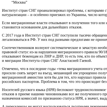
“Москва”
Институт стран СНГ проанализировал проблемы, с которыми ст
натурализации – и особенно приезжих из Украины, число кото
Если миграционные власти отказывают в получении того или ин
становится основанием для дальнейших отказов.
С 2017 года в Институт стран СНГ поступили тысячи обращений
легализоваться в РФ. У них под разными предлогами не прин
Соотечественников волнуют систематические и зачастую необ
правовой статус из-за нарушения миграционного правила 90/18
отказывают беженцам из ЛНР и ДНР, то есть тем, кто по объе
и миграции Института стран СНГ Анастасией Гаевой.
Отмечено, что в последние годы «тема миграционного учета от
просили снять запрет на въезд, мешающий им упрощенно получ
миграционной амнистии хотя бы для тех, кто нарушал правила 
российских паспортов. Проблема в том, что это происходит бе
Носителей русского языка (НРЯ) беспокоит трудноисполнимое 
отказов в приеме нашими чиновниками все же полученного пр
назначения комиссий по признанию статуса НРЯ, а значит, выд
А переселенцы не могут воспользоваться льготными режимами