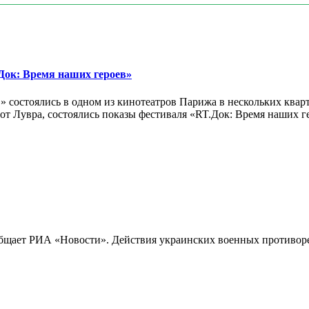
ок: Время наших героев»
 состоялись в одном из кинотеатров Парижа в нескольких кварт
лах от Лувра, состоялись показы фестиваля «RT.Док: Время наших
бщает РИА «Новости». Действия украинских военных противореч