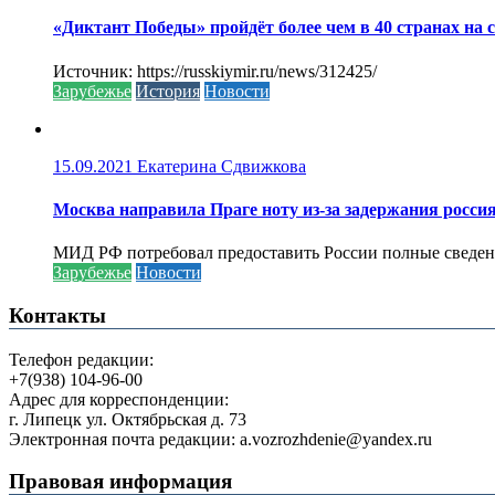
«Диктант Победы» пройдёт более чем в 40 странах на 
Источник: https://russkiymir.ru/news/312425/
Зарубежье
История
Новости
15.09.2021
Екатерина Сдвижкова
Москва направила Праге ноту из-за задержания росси
МИД РФ потребовал предоставить России полные сведени
Зарубежье
Новости
Контакты
Телефон редакции:
+7(938) 104-96-00
Адрес для корреспонденции:
г. Липецк ул. Октябрьская д. 73
Электронная почта редакции: a.vozrozhdenie@yandex.ru
Правовая информация