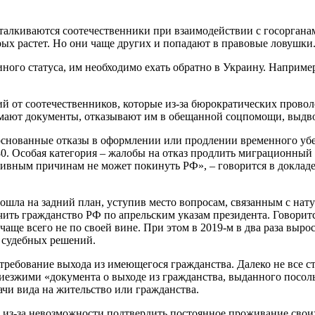
алкиваются соотечественники при взаимодействии с госорганам
рых растет. Но они чаще других и попадают в правовые ловушки
ого статуса, им необходимо ехать обратно в Украину. Например
 от соотечественников, которые из-за бюрократических проволо
имают документы, отказывают им в обещанной соцпомощи, выдво
основанные отказы в оформлении или продлении временного убе
0. Особая категория – жалобы на отказ продлить миграционный 
ктивным причинам не может покинуть РФ», – говорится в доклад
ошла на задний план, уступив место вопросам, связанным с нат
ить гражданство РФ по апрельским указам президента. Говорит
чаще всего не по своей вине. При этом в 2019-м в два раза выр
з судебных решений.
требование выхода из имеющегося гражданства. Далеко не все с
иезжими «документа о выходе из гражданства, выданного посол
ачи вида на жительство или гражданства.
 из-за невозможности подтвердить постоянное проживание свои