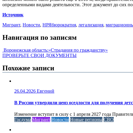
определенными видами деятельности. Этот документ до сих по
Источник
Мигрант
,
Новости
,
НРЯ
бюрократия
,
легализация
,
миграционны
Навигация по записям
Воронежская область:«Страдания по гражданству»
ПРОВЕРЬТЕ СВОИ ДОКУМЕНТЫ
Похожие записи
26.04.2026
Евгений
В России утвердили ценз оседлости для получения дет
Изменение вступит в силу с 1 апреля 2027 года Правител
Госдума
Мигрант
Новости
Новые регионы
СВО