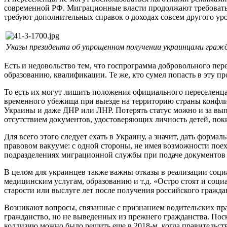
современной РФ. Миграционные власти продолжают требовать 
требуют дополнительных справок о доходах совсем другого ур
Указы президента об упрощенном получении украинцами граж
Есть и недовольство тем, что госпрограмма добровольного пере
образованию, квалификации. Те же, кто сумел попасть в эту п
То есть их могут лишить положения официального переселенца
временного убежища при выезде на территорию страны конфликт
Украины и даже ДНР или ЛНР. Потерять статус можно и за вып
отсутствием документов, удостоверяющих личность детей, по
Для всего этого следует ехать в Украину, а значит, дать форм
правовом вакууме: с одной стороны, не имея возможности поехат
подразделениях миграционной службы при подаче документов на
В целом для украинцев также важны отказы в реализации соци
медицинским услугам, образованию и т.д. «Остро стоят и соц
старости или выслуге лет после получения российского гражда
Возникают вопросы, связанные с признанием водительских пра
гражданство, но не выведенных из прежнего гражданства. Пос
коллизию можно было решить еще в 2018-м, когда правительств