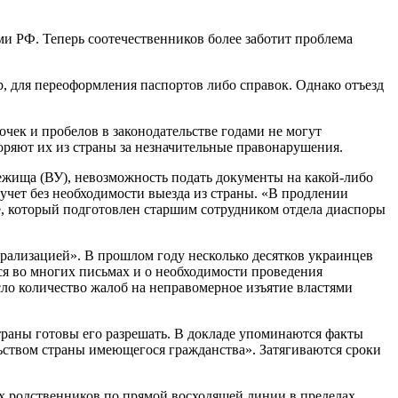
и РФ. Теперь соотечественников более заботит проблема
.
, для переоформления паспортов либо справок. Однако отъезд
чек и пробелов в законодательстве годами не могут
ряют их из страны за незначительные правонарушения.
жища (ВУ), невозможность подать документы на какой-либо
учет без необходимости выезда из страны. «В продлении
е, который подготовлен старшим сотрудником отдела диаспоры
урализацией». В прошлом году несколько десятков украинцев
ся во многих письмах и о необходимости проведения
осло количество жалоб на неправомерное изъятие властями
траны готовы его разрешать. В докладе упоминаются факты
ьством страны имеющегося гражданства». Затягиваются сроки
х родственников по прямой восходящей линии в пределах