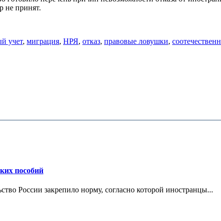
р не принят.
й учет
,
миграция
,
НРЯ
,
отказ
,
правовые ловушки
,
соотечествен
ских пособий
ьство России закрепило норму, согласно которой иностранцы...