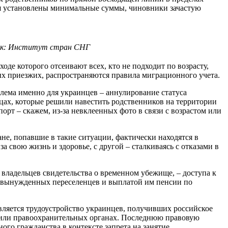
тя установлены минимальные суммы, чиновники зачастую
ик: Институт стран СНГ
оде которого отсеивают всех, кто не подходит по возрасту,
ных приезжих, распространяются правила миграционного учета.
лема именно для украинцев – аннулирование статуса
енцах, которые решили навестить родственников на территории
т – скажем, из-за невклеенных фото в связи с возрастом или
ане, попавшие в такие ситуации, фактически находятся в
а свою жизнь и здоровье, с другой – сталкиваясь с отказами в
владельцев свидетельства о временном убежище, – доступа к
ем вынужденных переселенцев и выплатой им пенсии по
вляется трудоустройство украинцев, получивших российское
е или правоохранительных органах. Последнюю правовую
го гражданства в контексте запрета на занятие