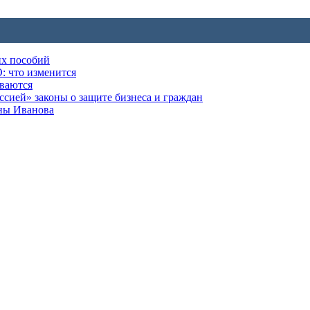
их пособий
: что изменится
ываются
ией» законы о защите бизнеса и граждан
оны Иванова