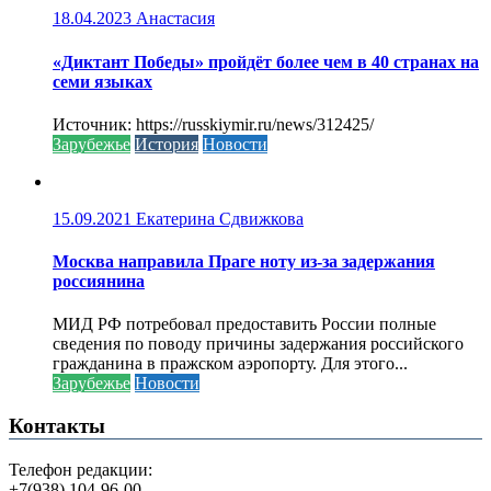
18.04.2023
Анастасия
«Диктант Победы» пройдёт более чем в 40 странах на
семи языках
Источник: https://russkiymir.ru/news/312425/
Зарубежье
История
Новости
15.09.2021
Екатерина Сдвижкова
Москва направила Праге ноту из-за задержания
россиянина
МИД РФ потребовал предоставить России полные
сведения по поводу причины задержания российского
гражданина в пражском аэропорту. Для этого...
Зарубежье
Новости
Контакты
Телефон редакции:
+7(938) 104-96-00