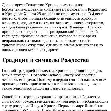
Долгое время Рождество Христово именовалось
Богоявлением. Древние христиане праздновали и Рождество,
и Крещение Христа 25 декабря по старому стилю. В 4 веке
для того, чтобы придать большую значимость одному и
второму празднику и не смешивать сами понятия торжеств,
эти дни были разделены на 7 января и 19 января. При этом
при появлении деления на григорианский и юлианский
календари произошло смещение, которое в наше время
неправильно называют делением на католическое и
христианское Рождество, однако на самом деле это связано
лишь с различными календарями.
Традиции и символы Рождества
Главной традицией Рождества Христова принято прощать
всех в этот день. Согласно Новому Завету Бог простил
человека, его грехи. Поэтому в церкви считают важным всех
прощать, чтобы приблизиться к тайне Боговоплощения, а
также очиститься душой на Таинстве исповеди.
Одной из интересных традиций празднования Рождества
считаются «рождественские ясли» или вертеп, изображающие
сцену рождения Иисуса Христа. Первые в мире Ясли были
созданы в 1562 году в Праге. Долгое время их устанавливали