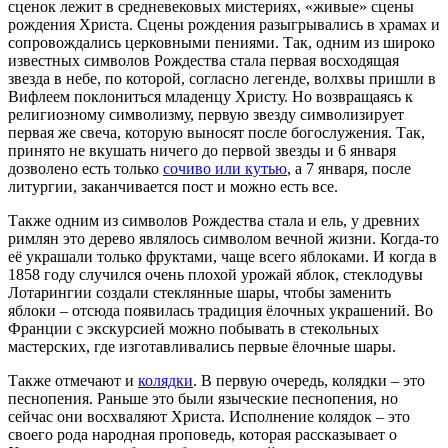
сценок лежит в средневековых мистериях, «живые» сцены
рождения Христа. Сцены рождения разыгрывались в храмах и
сопровождались церковными пениями. Так, одним из широко
известных символов Рождества стала первая восходящая
звезда в небе, по которой, согласно легенде, волхвы пришли в
Вифлеем поклониться младенцу Христу. Но возвращаясь к
религиозному символизму, первую звезду символизирует
первая же свеча, которую выносят после богослужения. Так,
принято не вкушать ничего до первой звезды и 6 января
дозволено есть только
сочиво или кутью
, а 7 января, после
литургии, заканчивается пост и можно есть все.
Также одним из символов Рождества стала и ель, у древних
римлян это дерево являлось символом вечной жизни. Когда-то
её украшали только фруктами, чаще всего яблоками. И когда в
1858 году случился очень плохой урожай яблок, стеклодувы
Лотарингии создали стеклянные шары, чтобы заменить
яблоки – отсюда появилась традиция ёлочных украшений. Во
Франции с экскурсией можно побывать в стекольных
мастерских, где изготавливались первые ёлочные шары.
Также отмечают и
колядки
. В первую очередь, колядки – это
песнопения. Раньше это были языческие песнопения, но
сейчас они восхваляют Христа. Исполнение колядок – это
своего рода народная проповедь, которая рассказывает о