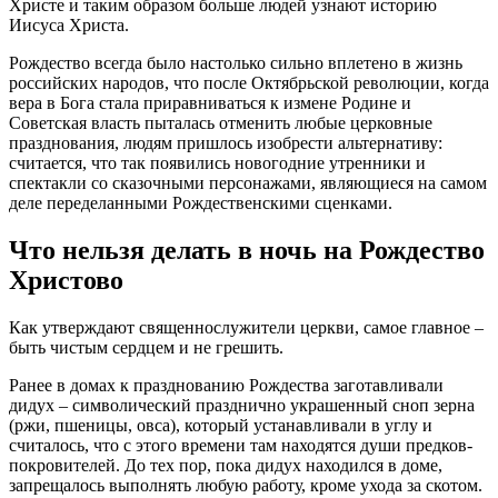
Христе и таким образом больше людей узнают историю
Иисуса Христа.
Рождество всегда было настолько сильно вплетено в жизнь
российских народов, что после Октябрьской революции, когда
вера в Бога стала приравниваться к измене Родине и
Советская власть пыталась отменить любые церковные
празднования, людям пришлось изобрести альтернативу:
считается, что так появились новогодние утренники и
спектакли со сказочными персонажами, являющиеся на самом
деле переделанными Рождественскими сценками.
Что нельзя делать в ночь на Рождество
Христово
Как утверждают священнослужители церкви, самое главное –
быть чистым сердцем и не грешить.
Ранее в домах к празднованию Рождества заготавливали
дидух – символический празднично украшенный сноп зерна
(ржи, пшеницы, овса), который устанавливали в углу и
считалось, что с этого времени там находятся души предков-
покровителей. До тех пор, пока дидух находился в доме,
запрещалось выполнять любую работу, кроме ухода за скотом.