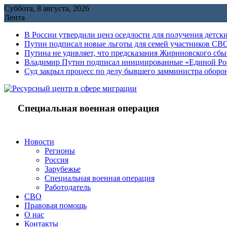
Перейти
Суббота, 8 августа, 2026
к
Лента
содержимому
В России утвердили ценз оседлости для получения детск
Путин подписал новые льготы для семей участников СВО
Путина не удивляет, что предсказания Жириновского сб
Владимир Путин подписал инициированные «Единой Росс
Cуд закрыл процесс по делу бывшего замминистра обор
Специальная военная операция
Новости
Регионы
Россия
Зарубежье
Специальная военная операция
Работодатель
СВО
Правовая помощь
О нас
Контакты