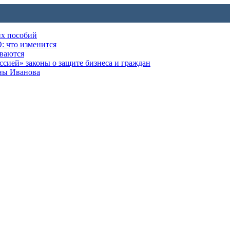
их пособий
: что изменится
ываются
ией» законы о защите бизнеса и граждан
оны Иванова