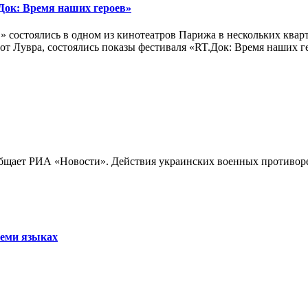
ок: Время наших героев»
 состоялись в одном из кинотеатров Парижа в нескольких кварт
лах от Лувра, состоялись показы фестиваля «RT.Док: Время наших
бщает РИА «Новости». Действия украинских военных противореч
семи языках