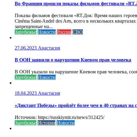
Во Франции прошли показы фильмов фестиваля «RT.Д
Показы фильмов фестиваля «RT.Док: Время наших героев»
Cinéma Saint-André des Arts, всего в нескольких кварта
запрещенные на...
Зарубежье
Новости
Россия
СВО
27.06.2023
Анастасия
В ООН заявили о нарушении Киевом прав человека
В ООН указали на нарушение Киевом прав человека, соо
Зарубежье
Новости
18.04.2023
Анастасия
«Диктант Победы» пройдёт более чем в 40 странах на 
Источник: https://russkiymir.ru/news/312425/
Зарубежье
История
Новости