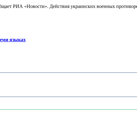
бщает РИА «Новости». Действия украинских военных противореч
семи языках