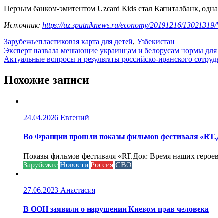
Первым банком-эмитентом Uzcard Kids стал Капиталбанк, одна
Источник:
https://uz.sputniknews.ru/economy/20191216/13021319/V
Зарубежье
пластиковая карта для детей
,
Узбекистан
Навигация
Эксперт назвала мешающие украинцам и белорусам нормы для
Актуальные вопросы и результаты российско-иранского сотруд
по
записям
Похожие записи
24.04.2026
Евгений
Во Франции прошли показы фильмов фестиваля «RT.Д
Показы фильмов фестиваля «RT.Док: Время наших героев»
Зарубежье
Новости
Россия
СВО
27.06.2023
Анастасия
В ООН заявили о нарушении Киевом прав человека