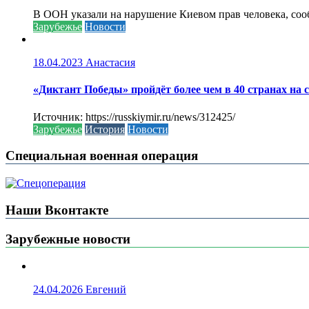
В ООН указали на нарушение Киевом прав человека, соо
Зарубежье
Новости
18.04.2023
Анастасия
«Диктант Победы» пройдёт более чем в 40 странах на 
Источник: https://russkiymir.ru/news/312425/
Зарубежье
История
Новости
Специальная военная операция
Наши Вконтакте
Зарубежные новости
24.04.2026
Евгений