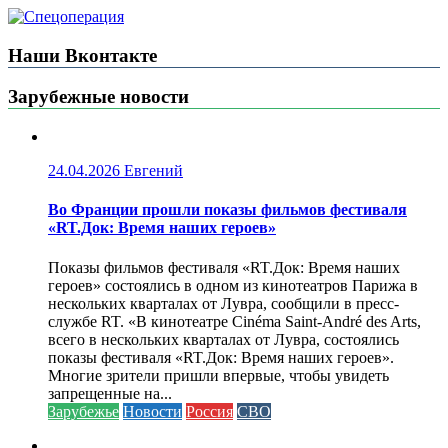
Наши Вконтакте
Зарубежные новости
24.04.2026
Евгений
Во Франции прошли показы фильмов фестиваля
«RT.Док: Время наших героев»
Показы фильмов фестиваля «RT.Док: Время наших
героев» состоялись в одном из кинотеатров Парижа в
нескольких кварталах от Лувра, сообщили в пресс-
службе RT. «В кинотеатре Cinéma Saint-André des Arts,
всего в нескольких кварталах от Лувра, состоялись
показы фестиваля «RT.Док: Время наших героев».
Многие зрители пришли впервые, чтобы увидеть
запрещенные на...
Зарубежье
Новости
Россия
СВО