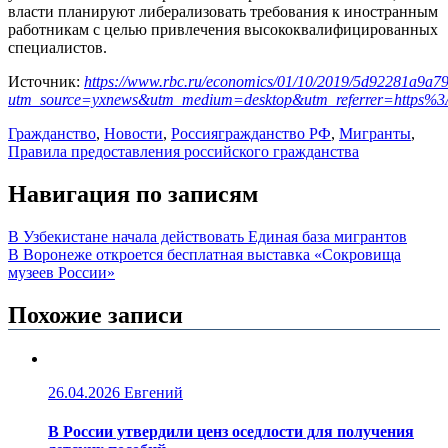
власти планируют либерализовать требования к иностранным
работникам с целью привлечения высококвалифицированных
специалистов.
Источник:
https://www.rbc.ru/economics/01/10/2019/5d92281a9a79
utm_source=yxnews&utm_medium=desktop&utm_referrer=https
Гражданство
,
Новости
,
Россия
гражданство РФ
,
Мигранты
,
Правила предоставления российского гражданства
Навигация по записям
В Узбекистане начала действовать Единая база мигрантов
В Воронеже откроется бесплатная выставка «Сокровища
музеев России»
Похожие записи
26.04.2026
Евгений
В России утвердили ценз оседлости для получения