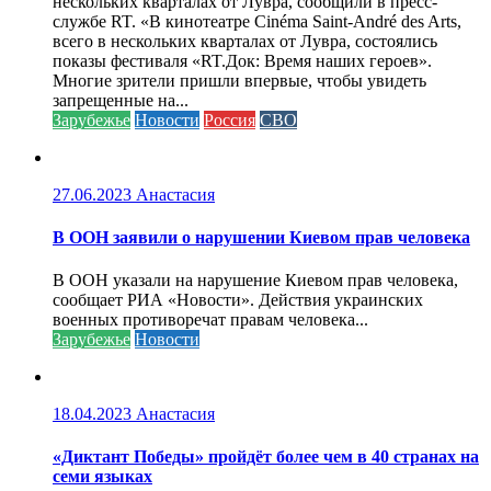
нескольких кварталах от Лувра, сообщили в пресс-
службе RT. «В кинотеатре Cinéma Saint-André des Arts,
всего в нескольких кварталах от Лувра, состоялись
показы фестиваля «RT.Док: Время наших героев».
Многие зрители пришли впервые, чтобы увидеть
запрещенные на...
Зарубежье
Новости
Россия
СВО
27.06.2023
Анастасия
В ООН заявили о нарушении Киевом прав человека
В ООН указали на нарушение Киевом прав человека,
сообщает РИА «Новости». Действия украинских
военных противоречат правам человека...
Зарубежье
Новости
18.04.2023
Анастасия
«Диктант Победы» пройдёт более чем в 40 странах на
семи языках