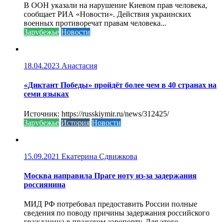
В ООН указали на нарушение Киевом прав человека,
сообщает РИА «Новости». Действия украинских
военных противоречат правам человека...
Зарубежье
Новости
18.04.2023
Анастасия
«Диктант Победы» пройдёт более чем в 40 странах на
семи языках
Источник: https://russkiymir.ru/news/312425/
Зарубежье
История
Новости
15.09.2021
Екатерина Сдвижкова
Москва направила Праге ноту из-за задержания
россиянина
МИД РФ потребовал предоставить России полные
сведения по поводу причины задержания российского
гражданина в пражском аэропорту. Для этого...