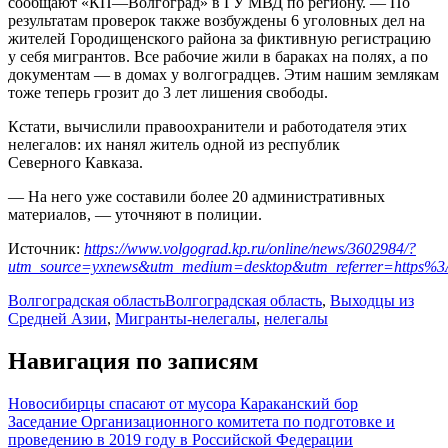
сообщают «
КП
—
Волгоград
» в ГУ
МВД
по региону. — По
результатам проверок также возбуждены 6 уголовных дел на
жителей Городищенского района за фиктивную регистрацию
у себя мигрантов. Все рабочие жили в бараках на полях, а по
документам — в домах у волгоградцев. Этим нашим землякам
тоже теперь грозит до 3 лет лишения свободы.
Кстати, вычислили правоохранители и работодателя этих
нелегалов: их нанял житель одной из республик
Северного
Кавказа
.
— На него уже составили более 20 административных
материалов, — уточняют в полиции.
Источник:
https://www.volgograd.kp.ru/online/news/3602984/?
utm_source=yxnews&utm_medium=desktop&utm_referrer=https
Волгоградская область
Волгоградская область
,
Выходцы из
Средней Азии
,
Мигранты-нелегалы
,
нелегалы
Навигация по записям
Новосибирцы спасают от мусора Караканский бор
Заседание Организационного комитета по подготовке и
проведению в 2019 году в Российской Федерации