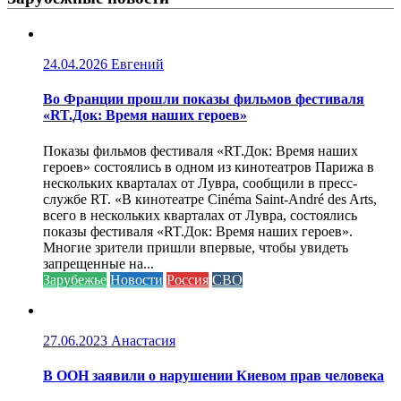
24.04.2026
Евгений
Во Франции прошли показы фильмов фестиваля
«RT.Док: Время наших героев»
Показы фильмов фестиваля «RT.Док: Время наших
героев» состоялись в одном из кинотеатров Парижа в
нескольких кварталах от Лувра, сообщили в пресс-
службе RT. «В кинотеатре Cinéma Saint-André des Arts,
всего в нескольких кварталах от Лувра, состоялись
показы фестиваля «RT.Док: Время наших героев».
Многие зрители пришли впервые, чтобы увидеть
запрещенные на...
Зарубежье
Новости
Россия
СВО
27.06.2023
Анастасия
В ООН заявили о нарушении Киевом прав человека