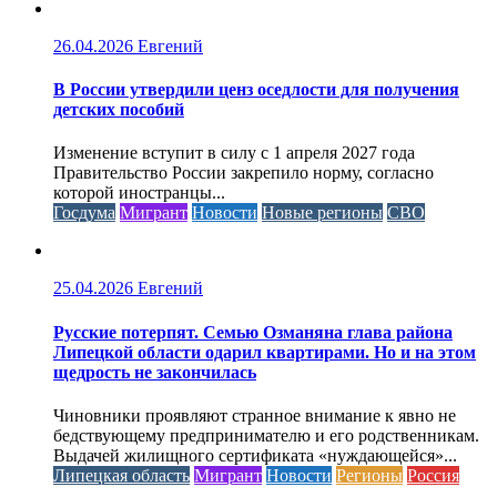
26.04.2026
Евгений
В России утвердили ценз оседлости для получения
детских пособий
Изменение вступит в силу с 1 апреля 2027 года
Правительство России закрепило норму, согласно
которой иностранцы...
Госдума
Мигрант
Новости
Новые регионы
СВО
25.04.2026
Евгений
Русские потерпят. Семью Озманяна глава района
Липецкой области одарил квартирами. Но и на этом
щедрость не закончилась
Чиновники проявляют странное внимание к явно не
бедствующему предпринимателю и его родственникам.
Выдачей жилищного сертификата «нуждающейся»...
Липецкая область
Мигрант
Новости
Регионы
Россия