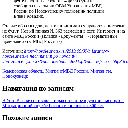
деятельности на срок от 14 до 90 суток», —
сообщила начальник ОВМ Управления МВД
России по Новокузнецку полковник полиции
Елена Ковалик.
Старые образцы документов приниматься правоохранителями
не будут. Новый приказ № 363 размещен в сети Интернет и на
сайте МВД России (вкладка «Документы», «Нормативные
правовые акты МВД России»)
Источник:
https://novokuznetsk.ru/2019/09/09/migranty-v-
novokuznetske-nachnut-zhit-po-novomu/?
utm_source=yxnews&utm_medium=desktop&utm_referrer=https
Кемеровская область
,
Мигрант
МВД России
,
Мигранты
,
Новокузнецк
Навигация по записям
В Усть-Катаве состоялось торжественное вручение паспортов
Миграционной службе России исполняется 300 лет
Похожие записи