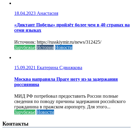
18.04.2023
Анастасия
«Диктант Победы» пройдёт более чем в 40 странах на
семи языках
Источник: https://russkiymir.ru/news/312425/
Зарубежье
История
Новости
15.09.2021
Екатерина Сдвижкова
Москва направила Праге ноту из-за задержания
россиянина
МИД РФ потребовал предоставить России полные
сведения по поводу причины задержания российского
гражданина в пражском аэропорту. Для этого...
Зарубежье
Новости
Контакты