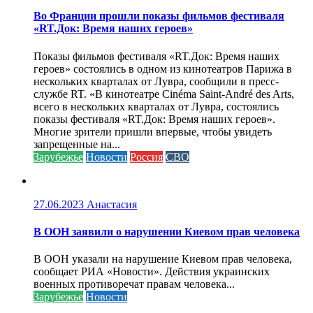
Во Франции прошли показы фильмов фестиваля
«RT.Док: Время наших героев»
Показы фильмов фестиваля «RT.Док: Время наших
героев» состоялись в одном из кинотеатров Парижа в
нескольких кварталах от Лувра, сообщили в пресс-
службе RT. «В кинотеатре Cinéma Saint-André des Arts,
всего в нескольких кварталах от Лувра, состоялись
показы фестиваля «RT.Док: Время наших героев».
Многие зрители пришли впервые, чтобы увидеть
запрещенные на...
Зарубежье
Новости
Россия
СВО
27.06.2023
Анастасия
В ООН заявили о нарушении Киевом прав человека
В ООН указали на нарушение Киевом прав человека,
сообщает РИА «Новости». Действия украинских
военных противоречат правам человека...
Зарубежье
Новости