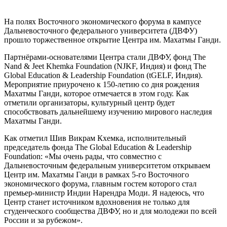
На полях Восточного экономического форума в кампусе
Дальневосточного федерального университета (ДВФУ)
прошло торжественное открытие Центра им. Махатмы Ганди.
Партнёрами-основателями Центра стали ДВФУ, фонд The
Nand & Jeet Khemka Foundation (NJKF, Индия) и фонд The
Global Education & Leadership Foundation (tGELF, Индия).
Мероприятие приурочено к 150-летию со дня рождения
Махатмы Ганди, которое отмечается в этом году. Как
отметили организаторы, культурный центр будет
способствовать дальнейшему изучению мирового наследия
Махатмы Ганди.
Как отметил Шив Викрам Кхемка, исполнительный
председатель фонда The Global Education & Leadership
Foundation: «Мы очень рады, что совместно с
Дальневосточным федеральным университетом открываем
Центр им. Махатмы Ганди в рамках 5-го Восточного
экономического форума, главным гостем которого стал
премьер-министр Индии Нарендра Моди. Я надеюсь, что
Центр станет источником вдохновения не только для
студенческого сообщества ДВФУ, но и для молодежи по всей
России и за рубежом».