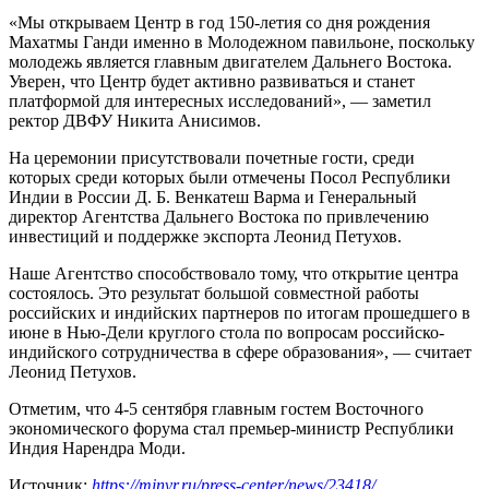
«Мы открываем Центр в год 150-летия со дня рождения
Махатмы Ганди именно в Молодежном павильоне, поскольку
молодежь является главным двигателем Дальнего Востока.
Уверен, что Центр будет активно развиваться и станет
платформой для интересных исследований», — заметил
ректор ДВФУ Никита Анисимов.
На церемонии присутствовали почетные гости, среди
которых среди которых были отмечены Посол Республики
Индии в России Д. Б. Венкатеш Варма и Генеральный
директор Агентства Дальнего Востока по привлечению
инвестиций и поддержке экспорта Леонид Петухов.
Наше Агентство способствовало тому, что открытие центра
состоялось. Это результат большой совместной работы
российских и индийских партнеров по итогам прошедшего в
июне в Нью-Дели круглого стола по вопросам российско-
индийского сотрудничества в сфере образования», — считает
Леонид Петухов.
Отметим, что 4-5 сентября главным гостем Восточного
экономического форума стал премьер-министр Республики
Индия Нарендра Моди.
Источник:
https://minvr.ru/press-center/news/23418/