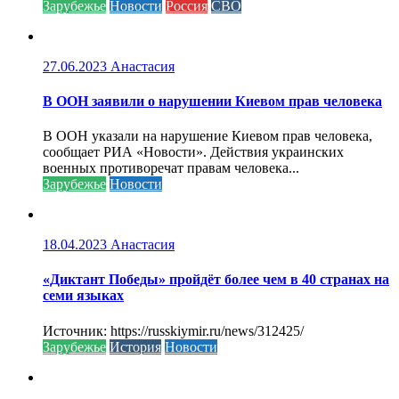
Зарубежье
Новости
Россия
СВО
27.06.2023
Анастасия
В ООН заявили о нарушении Киевом прав человека
В ООН указали на нарушение Киевом прав человека,
сообщает РИА «Новости». Действия украинских
военных противоречат правам человека...
Зарубежье
Новости
18.04.2023
Анастасия
«Диктант Победы» пройдёт более чем в 40 странах на
семи языках
Источник: https://russkiymir.ru/news/312425/
Зарубежье
История
Новости