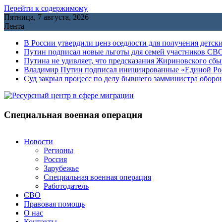
Перейти к содержимому
Пятница, 7 августа, 2026
Лента
В России утвердили ценз оседлости для получения детск
Путин подписал новые льготы для семей участников СВО
Путина не удивляет, что предсказания Жириновского сб
Владимир Путин подписал инициированные «Единой Росс
Cуд закрыл процесс по делу бывшего замминистра обор
Специальная военная операция
Новости
Регионы
Россия
Зарубежье
Специальная военная операция
Работодатель
СВО
Правовая помощь
О нас
Контакты