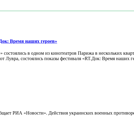
ок: Время наших героев»
 состоялись в одном из кинотеатров Парижа в нескольких кварт
лах от Лувра, состоялись показы фестиваля «RT.Док: Время наших
бщает РИА «Новости». Действия украинских военных противореч