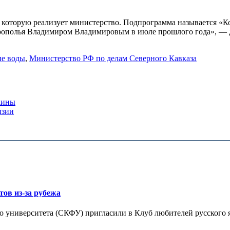
, которую реализует министерство. Подпрограмма называется «
рополья Владимиром Владимировым в июле прошлого года», — 
ые воды
,
Министерство РФ по делам Северного Кавказа
аины
изии
тов из-за рубежа
 университета (СКФУ) пригласили в Клуб любителей русского я