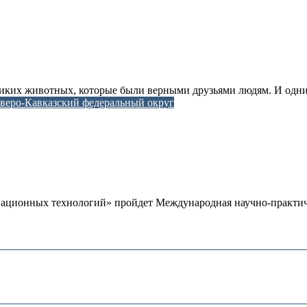
диких животных, которые были верными друзьями людям. И одним
веро-Кавказский федеральный округ
овационных технологий» пройдет Международная научно-практиче