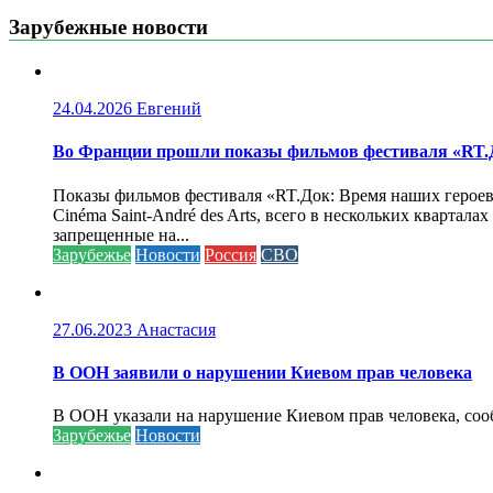
Зарубежные новости
24.04.2026
Евгений
Во Франции прошли показы фильмов фестиваля «RT.Д
Показы фильмов фестиваля «RT.Док: Время наших героев»
Cinéma Saint-André des Arts, всего в нескольких кварта
запрещенные на...
Зарубежье
Новости
Россия
СВО
27.06.2023
Анастасия
В ООН заявили о нарушении Киевом прав человека
В ООН указали на нарушение Киевом прав человека, соо
Зарубежье
Новости