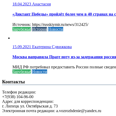
18.04.2023
Анастасия
«Диктант Победы» пройдёт более чем в 40 странах на 
Источник: https://russkiymir.ru/news/312425/
Зарубежье
История
Новости
15.09.2021
Екатерина Сдвижкова
Москва направила Праге ноту из-за задержания росси
МИД РФ потребовал предоставить России полные сведени
Зарубежье
Новости
Контакты
Телефон редакции:
+7(938) 104-96-00
Адрес для корреспонденции:
г. Липецк ул. Октябрьская д. 73
Электронная почта редакции: a.vozrozhdenie@yandex.ru