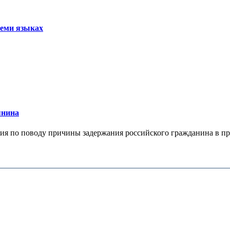
семи языках
янина
я по поводу причины задержания российского гражданина в праж