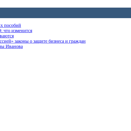
их пособий
: что изменится
ываются
ией» законы о защите бизнеса и граждан
оны Иванова