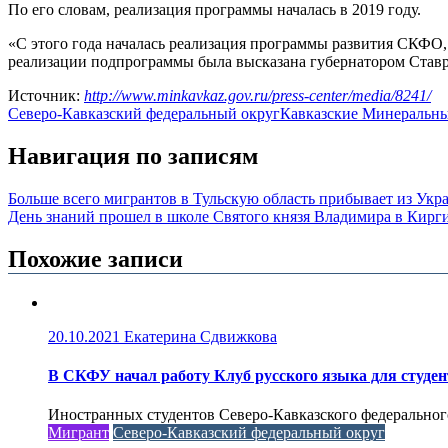
По его словам, реализация программы началась в 2019 году.
«С этого года началась реализация программы развития СКФО
реализации подпрограммы была высказана губернатором Став
Источник:
http://www.minkavkaz.gov.ru/press-center/media/8241/
Северо-Кавказский федеральный округ
Кавказские Минеральн
Навигация по записям
Больше всего мигрантов в Тульскую область прибывает из Укр
День знаний прошел в школе Святого князя Владимира в Кирг
Похожие записи
20.10.2021
Екатерина Сдвижкова
В СКФУ начал работу Клуб русского языка для студен
Иностранных студентов Северо-Кавказского федерального
Мигрант
Северо-Кавказский федеральный округ