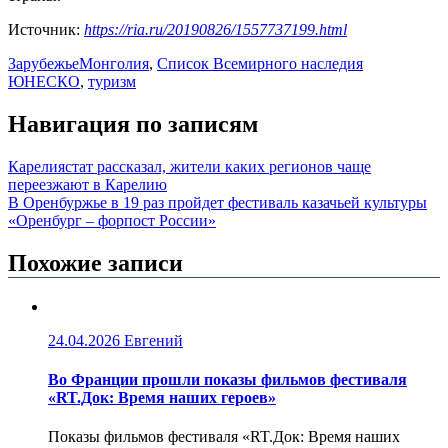
Источник:
https://ria.ru/20190826/1557737199.html
Зарубежье
Монголия
,
Список Всемирного наследия
ЮНЕСКО
,
туризм
Навигация по записям
Карелиястат рассказал, жители каких регионов чаще
переезжают в Карелию
В Оренбуржье в 19 раз пройдет фестиваль казачьей культуры
«Оренбург – форпост России»
Похожие записи
24.04.2026
Евгений
Во Франции прошли показы фильмов фестиваля
«RT.Док: Время наших героев»
Показы фильмов фестиваля «RT.Док: Время наших