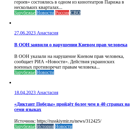
героев» состоялись в одном из кинотеатров Парижа в
нескольких кварталах...
Зарубежье
Новости
Россия
СВО
27.06.2023
Анастасия
В ООН заявили о нарушении Киевом прав человека
В ООН указали на нарушение Киевом прав человека,
сообщает РИА «Новости». Действия украинских
военных противоречат правам человека...
Зарубежье
Новости
18.04.2023
Анастасия
«Диктант Победы» пройдёт более чем в 40 странах на
семи языках
Источник: https://russkiymir.ru/news/312425/
Зарубежье
История
Новости