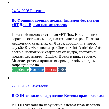
24.04.2026
Евгений
Во Франции прошли показы фильмов фестиваля
«RT.Док: Время наших героев»
Показы фильмов фестиваля «RT.Док: Время наших
героев» состоялись в одном из кинотеатров Парижа в
нескольких кварталах от Лувра, сообщили в пресс-
службе RT. «В кинотеатре Cinéma Saint-André des Arts,
всего в нескольких кварталах от Лувра, состоялись
показы фестиваля «RT.Док: Время наших героев».
Многие зрители пришли впервые, чтобы увидеть
запрещенные на...
Зарубежье
Новости
Россия
СВО
27.06.2023
Анастасия
В ООН заявили о нарушении Киевом прав человека
В ООН указали на нарушение Киевом прав человека,