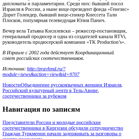
дипломаты и парламентарии. Среди них: бывший посол
Израиля в России, а ныне вице-президент фонда «Генезис»
Дорит Голендер, бывший вице-спикер Кнессета Тали
Плосков, популярная телеведущая Юлия Панич.
Вечер вела Татьяна Кисилевски – режиссер-постановщик,
генеральный продюсер и одна из создателей канала RTVi,
руководитель продюсерской компании «TK Production’s».
В Израиле с 2002 года действует Координационный
совет российских соотечественников.
Источник:
http://pravfond.ru/?
module=news&action=view&id=9707
Новости
Объединение русскоязычных женщин Израиля
,
Российский культурный центр в Тель-Авиве
,
соотечественники за рубежом
Навигация по записям
Представители России и молодые российские
соотечественники в Киргизии обсудили сотрудничество
Граждан Туркмении начали задерживать за разговоры о