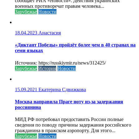
сообщает РИА «Новости». Действия украинских
военных противоречат правам человека...
Зарубежье
Новости
18.04.2023
Анастасия
«Диктант Победы» пройдёт более чем в 40 странах на
семи языках
Источник: https://russkiymir.ru/news/312425/
Зарубежье
История
Новости
15.09.2021
Екатерина Сдвижкова
Москва направила Праге ноту из-за задержания
россиянина
МИД РФ потребовал предоставить России полные
сведения по поводу причины задержания российского
гражданина в пражском аэропорту. Для этого...
Зарубежье
Новости