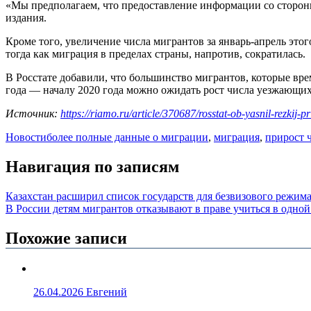
«Мы предполагаем, что предоставление информации со сторон
издания.
Кроме того, увеличение числа мигрантов за январь-апрель это
тогда как миграция в пределах страны, напротив, сократилась.
В Росстате добавили, что большинство мигрантов, которые врем
года — началу 2020 года можно ожидать рост числа уезжающих
Источник:
https://riamo.ru/article/370687/rosstat-ob-yasnil-rezkij-p
Новости
более полные данные о миграции
,
миграция
,
прирост 
Навигация по записям
Казахстан расширил список государств для безвизового режим
В России детям мигрантов отказывают в праве учиться в одно
Похожие записи
26.04.2026
Евгений