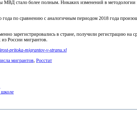
ы МВД стало более полным. Никаких изменений в методологии 
го года по сравнению с аналогичным периодом 2018 года произош
енно зарегистрировались в стране, получили регистрацию на сро
 из России мигрантов.
rirost-pritoka-migrantov-v-stranu.xl
числа мигрантов
,
Росстат
а
й школе