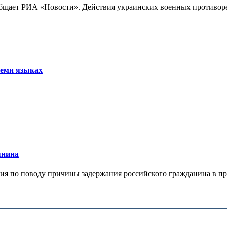
бщает РИА «Новости». Действия украинских военных противореч
семи языках
янина
я по поводу причины задержания российского гражданина в праж