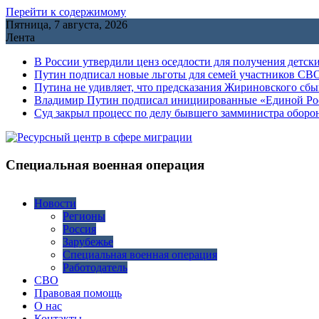
Перейти к содержимому
Пятница, 7 августа, 2026
Лента
В России утвердили ценз оседлости для получения детск
Путин подписал новые льготы для семей участников СВО
Путина не удивляет, что предсказания Жириновского сб
Владимир Путин подписал инициированные «Единой Росс
Cуд закрыл процесс по делу бывшего замминистра обор
Специальная военная операция
Новости
Регионы
Россия
Зарубежье
Специальная военная операция
Работодатель
СВО
Правовая помощь
О нас
Контакты