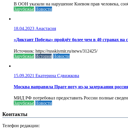
В ООН указали на нарушение Киевом прав человека, соо
Зарубежье
Новости
18.04.2023
Анастасия
«Диктант Победы» пройдёт более чем в 40 странах на 
Источник: https://russkiymir.ru/news/312425/
Зарубежье
История
Новости
15.09.2021
Екатерина Сдвижкова
Москва направила Праге ноту из-за задержания росси
МИД РФ потребовал предоставить России полные сведени
Зарубежье
Новости
Контакты
Телефон редакции: