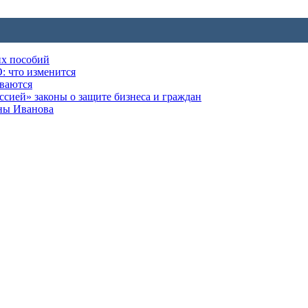
их пособий
: что изменится
ываются
ией» законы о защите бизнеса и граждан
оны Иванова