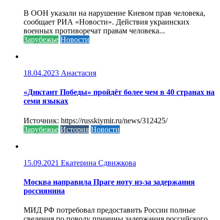
В ООН указали на нарушение Киевом прав человека,
сообщает РИА «Новости». Действия украинских
военных противоречат правам человека...
Зарубежье
Новости
18.04.2023
Анастасия
«Диктант Победы» пройдёт более чем в 40 странах на
семи языках
Источник: https://russkiymir.ru/news/312425/
Зарубежье
История
Новости
15.09.2021
Екатерина Сдвижкова
Москва направила Праге ноту из-за задержания
россиянина
МИД РФ потребовал предоставить России полные
сведения по поводу причины задержания российского