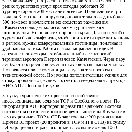
6175 койко-мест, в отрасли занято около 6 тысяч человек. На
рынке туристских услуг края сегодня работают 69
туроператоров и 208 компаний-агентов. В ближайшие три
года на Камчатке планируется дополнительно создать более
500 номеров в коллективных средствах размещения.
«Камчатка обладает колоссальным туристическим
потенциалом. Но он до сих пор не раскрыт. Для того, чтобы
туристам было комфортно, чтобы они хотели приезжать вновь
в регион, нужны комфортабельные гостиницы, понятная и
удобная логистика. Работа в этом направлении идет. В
середине июня открылся обновленный пассажирский
терминал аэропорта Петропавловск-Камчатский. Через пару
лет будет построен современный аэровокзальный комплекс.
Появляются новые гостиницы, запускаются проекты в
туристической сфере. Но нужны дополнительные усилия для
стимулирования отрасли», – отметил генеральный директор
АНО АПИ Леонид Петухов.
Запуску туристических проектов способствуют
преференциальные режимы ТОР и Свободного порта. По
информации АО «Корпорация развития Дальнего Востока»,
соглашения об инвестиционной деятельности на Камчатке в
рамках режимов ТОР и СПВ заключены с 200 резидентами.
Причём 31 проект (20 проектов в ТОР и 11 в СПВ) на сумму
5,4 млрд рублей и рассчитанный на создание около 1060