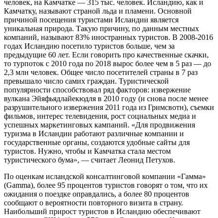
человек, на Камчатке — 315 тыс. человек. Исландию, как и
Камчатку, называют страной льда и пламени. Основной
причиной посещения туристами Исландии является
уникальная природа. Такую причину, по данным местных
компаний, называют 83% иностранных туристов. В 2008-2016
годах Исландию посетило туристов больше, чем за
предыдущие 60 лет. Если говорить про качественные скачки,
то турпоток с 2010 года по 2018 вырос более чем в 5 раз — до
2,3 млн человек. Общее число посетителей страны в 7 раз
превышало число самих граждан. Туристической
популярности способствовал ряд факторов: извержение
вулкана Эйяфьядлайекюдля в 2010 году (и снова после менее
разрушительного извержения 2011 года из Гримсвотн), съемки
фильмов, интерес телевидения, рост социальных медиа и
успешных маркетинговых кампаний. «Для продвижения
туризма в Исландии работают различные компании и
государственные органы, создаются удобные сайты для
туристов. Нужно, чтобы и Камчатка стала местом
туристического бума», — считает Леонид Петухов.
По оценкам исландской консалтинговой компании «Гамма»
(Gamma), более 95 процентов туристов говорят о том, что их
ожидания о поездке оправдались, а более 80 процентов
сообщают о вероятности повторного визита в страну.
Наибольший прирост туристов в Исландию обеспечивают