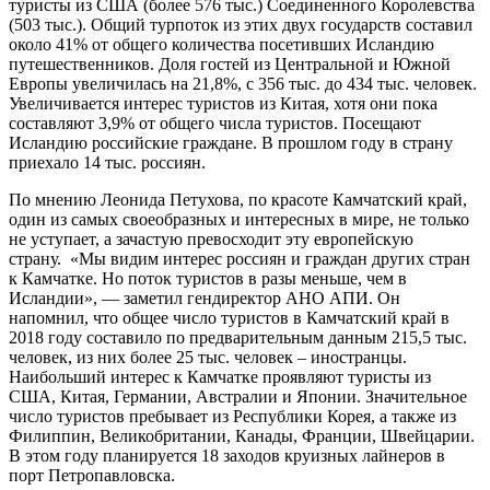
туристы из США (более 576 тыс.) Соединенного Королевства
(503 тыс.). Общий турпоток из этих двух государств составил
около 41% от общего количества посетивших Исландию
путешественников. Доля гостей из Центральной и Южной
Европы увеличилась на 21,8%, с 356 тыс. до 434 тыс. человек.
Увеличивается интерес туристов из Китая, хотя они пока
составляют 3,9% от общего числа туристов. Посещают
Исландию российские граждане. В прошлом году в страну
приехало 14 тыс. россиян.
По мнению Леонида Петухова, по красоте Камчатский край,
один из самых своеобразных и интересных в мире, не только
не уступает, а зачастую превосходит эту европейскую
страну. «Мы видим интерес россиян и граждан других стран
к Камчатке. Но поток туристов в разы меньше, чем в
Исландии», — заметил гендиректор АНО АПИ. Он
напомнил, что общее число туристов в Камчатский край в
2018 году составило по предварительным данным 215,5 тыс.
человек, из них более 25 тыс. человек – иностранцы.
Наибольший интерес к Камчатке проявляют туристы из
США, Китая, Германии, Австралии и Японии. Значительное
число туристов пребывает из Республики Корея, а также из
Филиппин, Великобритании, Канады, Франции, Швейцарии.
В этом году планируется 18 заходов круизных лайнеров в
порт Петропавловска.