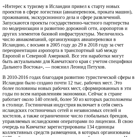
«Интерес к туризму в Исландии привел к старту новых
проектов в сфере логистики (авиаперевозок, проката машин),
проживания, экскурсионного дела и сфере развлечений.
Запускаются проекты государственно-частного партнерства
по модернизации и развитию дорожной сети, аэропортов и
других элементов базовой инфраструктуры. Увеличилось
число авиакомпаний, организующих авиаперевозки в
Исландию, с восьми в 2005 году до 29 в 2018 году за счет
переориентации аэропорта в транспортный хаб между
Европой и Северной Америкой. Все эти наработки могут
быть актуальными для Камчатского края с учетом специфики
Дальнего Востока», — пояснил Леонид Петухов.
В 2010-2016 годах благодаря развитию туристической сферы в
Исландии было создано почти 12 тыс. рабочих мест. Это
более половины новых рабочих мест, сформированных в эти
годы по всем направлениям экономики. Сейчас в стране
работает около 140 отелей, более 50 из которых расположены
в столице. Гостиничная индустрия включает в себя смесь
исландских гостиничных сетей и независимых отелей и
хостелов, а также ограниченное число глобальных брендов,
управляемых исландскими операторами по лицензии. В свою
очередь на Камчатке зарегистрированы 134 единицы
коллективных средств размещения, в которых организованы