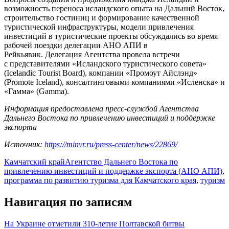
возможность переноса исландского опыта на Дальний Восток,
строительство гостиниц и формирование качественной
туристической инфраструктуры, модели привлечения
инвестиций в туристические проекты обсуждались во время
рабочей поездки делегации АНО АПИ в
Рейкьявик. Делегация Агентства провела встречи
с представителями «Исландского туристического совета»
(Icelandic Tourist Board), компании «Промоут Айслэнд»
(Promote Iceland), консалтинговыми компаниями «Исленска» и
«Гамма» (Gamma).
Информация предоставлена пресс-службой Агентства
Дальнего Востока по привлечению инвестиций и поддержке
экспорта
Источник:
https://minvr.ru/press-center/news/22869/
Камчатский край
Агентство Дальнего Востока по
привлечению инвестиций и поддержке экспорта (АНО АПИ)
,
программа по развитию туризма для Камчатского края
,
туризм
Навигация по записям
На Украине отметили 310-летие Полтавской битвы