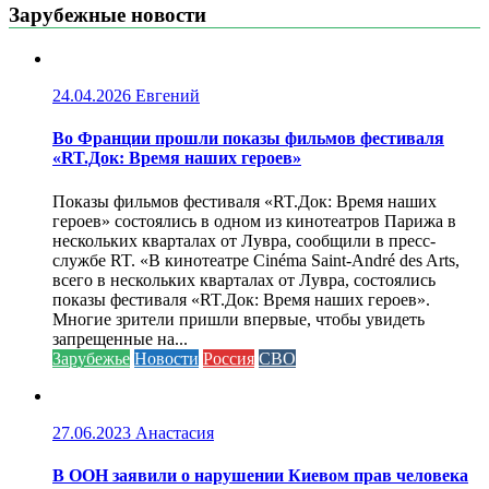
Зарубежные новости
24.04.2026
Евгений
Во Франции прошли показы фильмов фестиваля
«RT.Док: Время наших героев»
Показы фильмов фестиваля «RT.Док: Время наших
героев» состоялись в одном из кинотеатров Парижа в
нескольких кварталах от Лувра, сообщили в пресс-
службе RT. «В кинотеатре Cinéma Saint-André des Arts,
всего в нескольких кварталах от Лувра, состоялись
показы фестиваля «RT.Док: Время наших героев».
Многие зрители пришли впервые, чтобы увидеть
запрещенные на...
Зарубежье
Новости
Россия
СВО
27.06.2023
Анастасия
В ООН заявили о нарушении Киевом прав человека