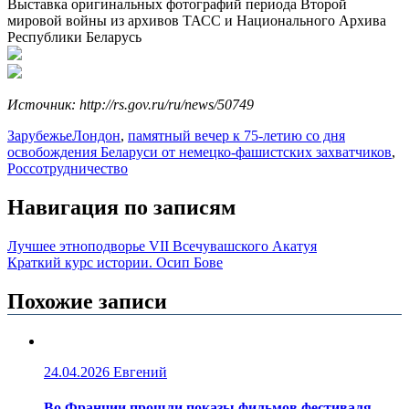
Выставка оригинальных фотографий периода Второй
мировой войны из архивов ТАСС и Национального Архива
Республики Беларусь
Источник: http://rs.gov.ru/ru/news/50749
Зарубежье
Лондон
,
памятный вечер к 75-летию со дня
освобождения Беларуси от немецко-фашистских захватчиков
,
Россотрудничество
Навигация по записям
Лучшее этноподворье VII Всечувашского Акатуя
Краткий курс истории. Осип Бове
Похожие записи
24.04.2026
Евгений
Во Франции прошли показы фильмов фестиваля