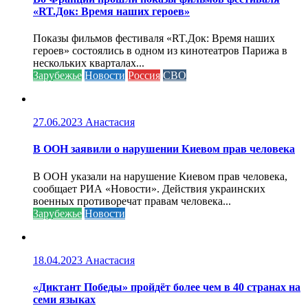
«RT.Док: Время наших героев»
Показы фильмов фестиваля «RT.Док: Время наших
героев» состоялись в одном из кинотеатров Парижа в
нескольких кварталах...
Зарубежье
Новости
Россия
СВО
27.06.2023
Анастасия
В ООН заявили о нарушении Киевом прав человека
В ООН указали на нарушение Киевом прав человека,
сообщает РИА «Новости». Действия украинских
военных противоречат правам человека...
Зарубежье
Новости
18.04.2023
Анастасия
«Диктант Победы» пройдёт более чем в 40 странах на
семи языках