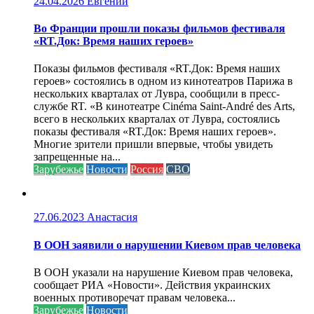
24.04.2026
Евгений
Во Франции прошли показы фильмов фестиваля
«RT.Док: Время наших героев»
Показы фильмов фестиваля «RT.Док: Время наших
героев» состоялись в одном из кинотеатров Парижа в
нескольких кварталах от Лувра, сообщили в пресс-
службе RT. «В кинотеатре Cinéma Saint-André des Arts,
всего в нескольких кварталах от Лувра, состоялись
показы фестиваля «RT.Док: Время наших героев».
Многие зрители пришли впервые, чтобы увидеть
запрещенные на...
Зарубежье
Новости
Россия
СВО
27.06.2023
Анастасия
В ООН заявили о нарушении Киевом прав человека
В ООН указали на нарушение Киевом прав человека,
сообщает РИА «Новости». Действия украинских
военных противоречат правам человека...
Зарубежье
Новости