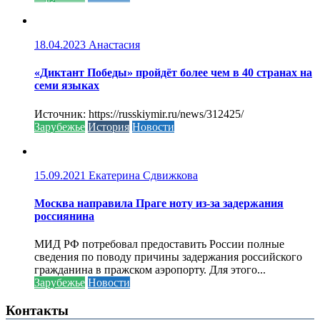
18.04.2023
Анастасия
«Диктант Победы» пройдёт более чем в 40 странах на
семи языках
Источник: https://russkiymir.ru/news/312425/
Зарубежье
История
Новости
15.09.2021
Екатерина Сдвижкова
Москва направила Праге ноту из-за задержания
россиянина
МИД РФ потребовал предоставить России полные
сведения по поводу причины задержания российского
гражданина в пражском аэропорту. Для этого...
Зарубежье
Новости
Контакты