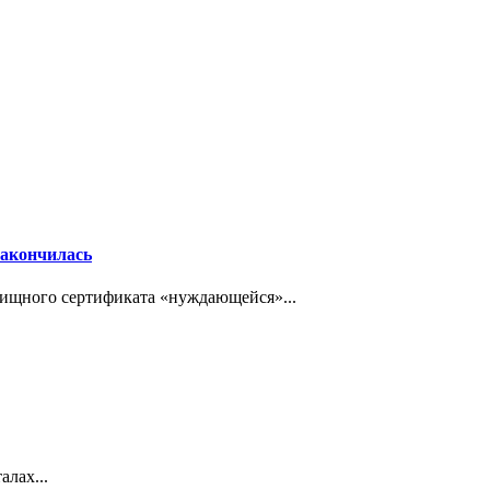
закончилась
ищного сертификата «нуждающейся»...
лах...