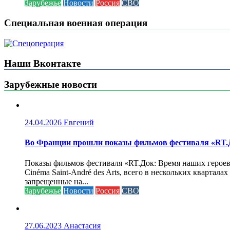
Зарубежье
Новости
Россия
СВО
Специальная военная операция
Наши Вконтакте
Зарубежные новости
24.04.2026
Евгений
Во Франции прошли показы фильмов фестиваля «RT.Д
Показы фильмов фестиваля «RT.Док: Время наших героев»
Cinéma Saint-André des Arts, всего в нескольких кварта
запрещенные на...
Зарубежье
Новости
Россия
СВО
27.06.2023
Анастасия