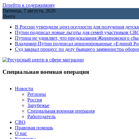
Перейти к содержимому
Пятница, 7 августа, 2026
Лента
В России утвердили ценз оседлости для получения детск
Путин подписал новые льготы для семей участников СВО
Путина не удивляет, что предсказания Жириновского сб
Владимир Путин подписал инициированные «Единой Росс
Cуд закрыл процесс по делу бывшего замминистра обор
Специальная военная операция
Новости
Регионы
Россия
Зарубежье
Специальная военная операция
Работодатель
СВО
Правовая помощь
О нас
Контакты