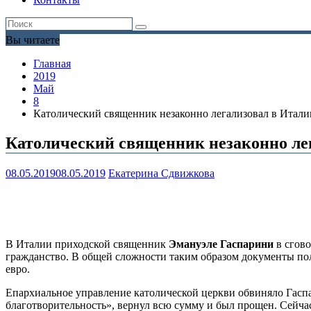
Вы читаете
Главная
2019
Май
8
Католический священник незаконно легализовал в Итали
Католический священник незаконно лег
08.05.2019
08.05.2019
Екатерина Сдвижкова
В Италии приходской священник
Эмануэле Гаспарини
в сгово
гражданство. В общей сложности таким образом документы пол
евро.
Епархиальное управление католической церкви обвиняло Гаспар
благотворительность», вернул всю сумму и был прощен. Сейчас