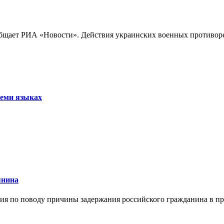
бщает РИА «Новости». Действия украинских военных противореч
семи языках
янина
я по поводу причины задержания российского гражданина в праж