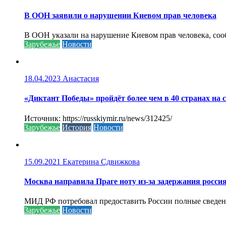
В ООН заявили о нарушении Киевом прав человека
В ООН указали на нарушение Киевом прав человека, соо
Зарубежье
Новости
18.04.2023
Анастасия
«Диктант Победы» пройдёт более чем в 40 странах на 
Источник: https://russkiymir.ru/news/312425/
Зарубежье
История
Новости
15.09.2021
Екатерина Сдвижкова
Москва направила Праге ноту из-за задержания росси
МИД РФ потребовал предоставить России полные сведени
Зарубежье
Новости