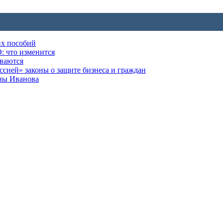
их пособий
: что изменится
ываются
ией» законы о защите бизнеса и граждан
оны Иванова