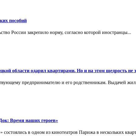
ских пособий
ьство России закрепило норму, согласно которой иностранцы...
цкой области одарил квартирами. Но и на этом щедрость не 
ствующему предпринимателю и его родственникам. Выдачей жил
ок: Время наших героев»
 состоялись в одном из кинотеатров Парижа в нескольких кварта