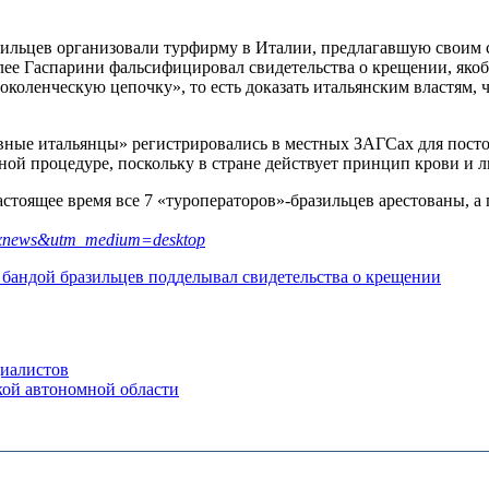
ильцев организовали турфирму в Италии, предлагавшую своим 
лее Гаспарини фальсифицировал свидетельства о крещении, якоб
околенческую цепочку», то есть доказать итальянским властям,
ные итальянцы» регистрировались в местных ЗАГСах для посто
ой процедуре, поскольку в стране действует принцип крови и л
астоящее время все 7 «туроператоров»-бразильцев арестованы, 
=yxnews&utm_medium=desktop
 бандой бразильцев подделывал свидетельства о крещении
циалистов
кой автономной области