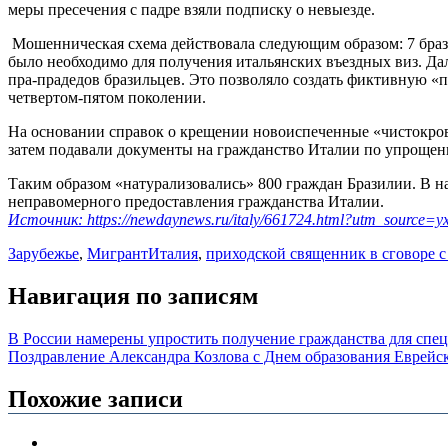
меры пресечения с падре взяли подписку о невыезде.
Мошенническая схема действовала следующим образом: 7 браз
было необходимо для получения итальянских въездных виз. Да
пра-прадедов бразильцев. Это позволяло создать фиктивную «п
четвертом-пятом поколении.
На основании справок о крещении новоиспеченные «чистокров
затем подавали документы на гражданство Италии по упрощенн
Таким образом «натурализовались» 800 граждан Бразилии. В н
неправомерного предоставления гражданства Италии.
Источник: https://newdaynews.ru/italy/661724.html?utm_source
Зарубежье
,
Мигрант
Италия
,
приходской священник в сговоре с
Навигация по записям
В России намерены упростить получение гражданства для спе
Поздравление Александра Козлова с Днем образования Еврейс
Похожие записи