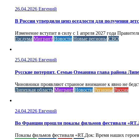
26.04.2026
Евгений
В России утвердили ценз оседлости для получения дет
Изменение вступит в силу с 1 апреля 2027 года Правител
Госдума
Мигрант
Новости
Новые регионы
СВО
25.04.2026
Евгений
Русские потерпят. Семью Озманяна глава района Липе
Чиновники проявляют странное внимание к явно не бед
Липецкая область
Мигрант
Новости
Регионы
Россия
24.04.2026
Евгений
Во Франции прошли показы фильмов фестиваля «RT.Д
Показы фильмов фестиваля «RT.Док: Время наших героев»