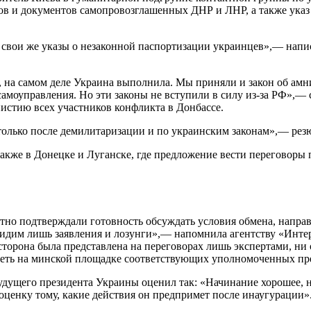
ров и документов самопровозглашенных ДНР и ЛНР, а также ука
свои же указы о незаконной паспортизации украинцев»,— напис
 на самом деле Украина выполнила. Мы приняли и закон об амни
 самоуправления. Но эти законы не вступили в силу из-за РФ»,
стию всех участников конфликта в Донбассе.
олько после демилитаризации и по украинским законам»,— рез
акже в Донецке и Луганске, где предложение вести переговоры 
атно подтверждали готовность обсуждать условия обмена, напра
 видим лишь заявления и лозунги»,— напомнила агентству «Инт
 сторона была представлена на переговорах лишь экспертами, 
идеть на минской площадке соответствующих уполномоченных п
будущего президента Украины оценил так: «Начинание хорошее, 
ценку тому, какие действия он предпримет после инаугурации»