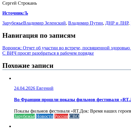
Сергей Строкань
Источник
:Ъ
Зарубежье
Владимир Зеленский
,
Владимир Путин
,
ДНР и ЛНР
,
Навигация по записям
Воронеж: Отчет об участии во встрече, посвященной здоровью
С ВИЧ просят разобраться в рабочем порядке
Похожие записи
24.04.2026
Евгений
Во Франции прошли показы фильмов фестиваля «RT.Д
Показы фильмов фестиваля «RT.Док: Время наших героев»
Зарубежье
Новости
Россия
СВО