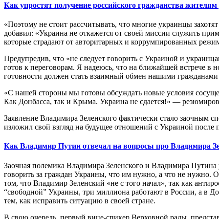
Как упростят получение российского гражданства жителя
«Поэтому не стоит рассчитывать, что многие украинцы захотя
добавил: «Украина не откажется от своей миссии служить прим
которые страдают от авторитарных и коррумпированных режимо
Предупредив, что «не следует говорить с Украиной и украинца
готов к переговорам. Я надеюсь, что на ближайшей встрече в
готовности должен стать взаимный обмен нашими гражданами в
«С нашей стороны мы готовы обсуждать новые условия сосуще
Как Донбасса, так и Крыма. Украина не сдается!» — резюмирова
Заявление Владимира Зеленского фактически стало заочным с
изложил свой взгляд на будущее отношений с Украиной после 
Как Владимир Путин отвечал на вопросы про Владимира З
Заочная полемика Владимира Зеленского и Владимира Путина уж
говорить за граждан Украины, что им нужно, а что не нужно.
том, что Владимир Зеленский «не с того начал», так как анти
“свободной” Украины, три миллиона работают в России, а в Д
тем, как исправить ситуацию в своей стране.
В свою очередь, первый вице-спикер Верховной рады, предст