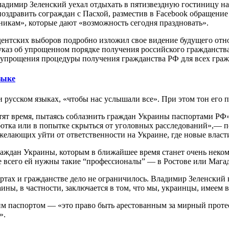
адимир Зеленский уехал отдыхать в пятизвездную гостиницу на 
 поздравить сограждан с Пасхой, разместив в Facebook обращени
икам», которые дают «возможность сегодня праздновать».
дентских выборов подробно изложил свое видение будущего отн
 указ об упрощенном порядке получения российского гражданст
 упрощения процедуры получения гражданства РФ для всех гра
зыке
 русском языках, «чтобы нас услышали все». При этом тон его п
ят время, пытаясь соблазнить граждан Украины паспортами РФ». 
ботка или в попытке скрыться от уголовных расследований»,— п
желающих уйти от ответственности на Украине, где новые власт
ждан Украины, которым в ближайшее время станет очень некомф
ше всего ей нужны такие “профессионалы” — в Ростове или Маг
ртах и гражданстве дело не ограничилось. Владимир Зеленский
аины, в частности, заключается в том, что мы, украинцы, имеем 
м паспортом — «это право быть арестованным за мирный протес
».