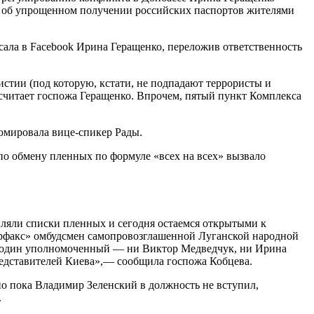
з об упрощенном получении российских паспортов жителями
ала в Faceboоk Ирина Геращенко, переложив ответственность
стии (под которую, кстати, не подпадают террористы и
— считает госпожа Геращенко. Впрочем, пятый пункт Комплекса
юмировала вице-спикер Рады.
по обмену пленных по формуле «всех на всех» вызвало
вляли списки пленных и сегодня остаемся открытыми к
ерфакс» омбудсмен самопровозглашенной Луганской народной
ни один уполномоченный — ни Виктор Медведчук, ни Ирина
редставителей Киева»,— сообщила госпожа Кобцева.
но пока Владимир Зеленский в должность не вступил,
.