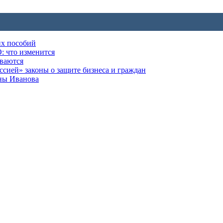
их пособий
: что изменится
ываются
ией» законы о защите бизнеса и граждан
оны Иванова