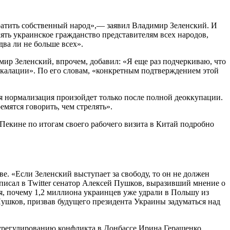
вратить собственный народ»,— заявил Владимир Зеленский. И
ять украинское гражданство представителям всех народов,
ва ли не больше всех».
мир Зеленский, впрочем, добавил: «Я еще раз подчеркиваю, что
эскалации». По его словам, «конкретным подтверждением этой
я нормализация произойдет только после полной деоккупации.
емятся говорить, чем стрелять».
екине по итогам своего рабочего визита в Китай подробно
. «Если Зеленский выступает за свободу, то он не должен
писал в Twitter сенатор Алексей Пушков, выразивший мнение о
ся, почему 1,2 миллиона украинцев уже удрали в Польшу из
ушков, призвав будущего президента Украины задуматься над
 урегулированию конфликта в Донбассе Ирина Геращенко