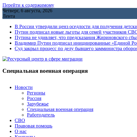
Перейти к содержимому
Четверг, 6 августа, 2026
Лента
В России утвердили ценз оседлости для получения детск
Путин подписал новые льготы для семей участников СВО
Путина не удивляет, что предсказания Жириновского сб
Владимир Путин подписал инициированные «Единой Росс
Cуд закрыл процесс по делу бывшего замминистра обор
Специальная военная операция
Новости
Регионы
Россия
Зарубежье
Специальная военная операция
Работодатель
СВО
Правовая помощь
О нас
Контакты