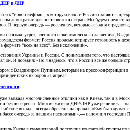
м ДНР и ЛНР
т стать “новой нефтью”, в которую власти России пытаются пре
ером демократии для постсоветских стран. Мы будем предоставл
в. В первую очередь — россиянам, которые сегодня страдают ед
ми на языке угроз, военного и экономического давления», Влади
 нормандском формате Россия продемонстрирует готовность к де
 формате “всех на всех”. Без исключений».
ствования Украины и России. С пониманием того, что настояща
л он. И добавил: «Но я надеюсь, что в России все же больше стр
пором с Владимиром Путиным, который на пресс-конференции в П
президентских выборов 21 апреля.
еленского
е вызвала многочисленные отклики как в Киеве, так и в Москве
 Они без него решат. Многие жители ДНР/ЛНР уже решили»,— на
российские выпады всегда обречены на провал. «Ему бы задумать
онбассе очередь за нашими паспортами»,— напомнил господин П
авитель Киева в гуманитарной подгруппе контактной группы по