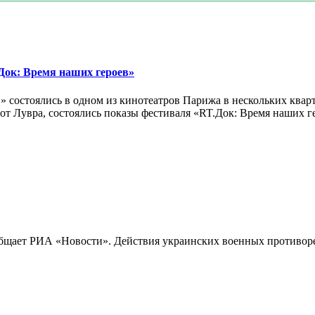
ок: Время наших героев»
 состоялись в одном из кинотеатров Парижа в нескольких кварт
лах от Лувра, состоялись показы фестиваля «RT.Док: Время наших
бщает РИА «Новости». Действия украинских военных противореч