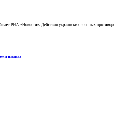
бщает РИА «Новости». Действия украинских военных противореч
семи языках