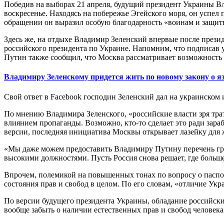
Победив на выборах 21 апреля, будущий президент Украины Вл
воскресенье. Находясь на побережье Эгейского моря, он успел
обращении он выразил особую благодарность «воинам и защитн
Здесь же, на отдыхе Владимир Зеленский впервые после прези
российского президента по Украине. Напомним, что подписав
Путин также сообщил, что Москва рассматривает возможность
Владимиру Зеленскому придется жить по новому закону о я
Свой ответ в Facebook господин Зеленский дал на украинском и
По мнению Владимира Зеленского, «российские власти зря трат
влиянием пропаганды. Возможно, кто-то сделает это ради зара
версии, последняя инициатива Москвы открывает лазейку для 
«Мы даже можем предоставить Владимиру Путину перечень гра
высокими должностями. Пусть Россия снова решает, где боль
Впрочем, полемикой на повышенных тонах по вопросу о паспо
состояния прав и свобод в целом. По его словам, «отличие Укр
По версии будущего президента Украины, обладание российски
вообще забыть о наличии естественных прав и свобод человека