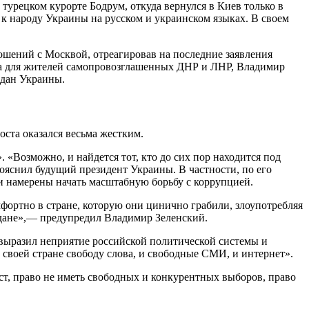
турецком курорте Бодрум, откуда вернулся в Киев только в
е к народу Украины на русском и украинском языках. В своем
ошений с Москвой, отреагировав на последние заявления
ва для жителей самопровозглашенных ДНР и ЛНР, Владимир
ждан Украины.
оста оказался весьма жестким.
«Возможно, и найдется тот, кто до сих пор находится под
ояснил будущий президент Украины. В частности, по его
и намерены начать масштабную борьбу с коррупцией.
ортно в стране, которую они цинично грабили, злоупотребляя
адане»,— предупредил Владимир Зеленский.
 выразил неприятие российской политической системы и
в своей стране свободу слова, и свободные СМИ, и интернет».
т, право не иметь свободных и конкурентных выборов, право