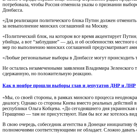
потребовала, чтобы Россия отменила указы о признании выбо
Донбасса.
«Для реализации политического блока Путин должен отменить 
за невыполнение минских соглашений на Москву.
«Политический блок, на котором все время акцентирует Путин,
убийцы, а вот “заблудшие” — да), и об особенностях местного
мер по выполнению минских соглашений предусматривает амни
«Любые региональные выборы в Донбассе могут происходить т
Не остались незамеченными заявления Владимира Зеленского т
сдержанную, но положительную реакцию.
Как в ноябре прошли выборы глав и депутатов ДНР и ЛНР
«Мы, со своей стороны, в рамках минского процесса неоднокр
диалогу. Однако со стороны Киева вместо реальных действий
республики Ольга Кобцева. «До сегодняшнего дня украинская
Геращенко — там не присутствуют. Нам бы все же хотелось в
В свою очередь, собеседник агентства в Донецке инициативу 
полномочиями соответствующими не обладает. Сложно давать о