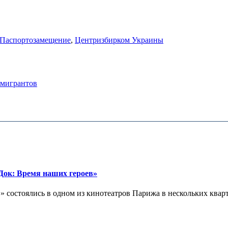
Паспортозамещение
,
Центризбирком Украины
 мигрантов
ок: Время наших героев»
 состоялись в одном из кинотеатров Парижа в нескольких кварта