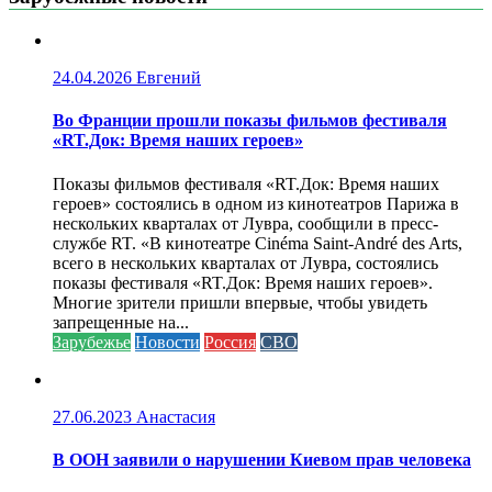
24.04.2026
Евгений
Во Франции прошли показы фильмов фестиваля
«RT.Док: Время наших героев»
Показы фильмов фестиваля «RT.Док: Время наших
героев» состоялись в одном из кинотеатров Парижа в
нескольких кварталах от Лувра, сообщили в пресс-
службе RT. «В кинотеатре Cinéma Saint-André des Arts,
всего в нескольких кварталах от Лувра, состоялись
показы фестиваля «RT.Док: Время наших героев».
Многие зрители пришли впервые, чтобы увидеть
запрещенные на...
Зарубежье
Новости
Россия
СВО
27.06.2023
Анастасия
В ООН заявили о нарушении Киевом прав человека