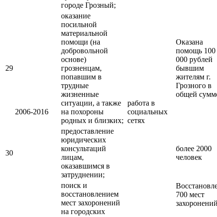
городе Грозный;
оказание
посильной
материальной
помощи (на
Оказана
добровольной
помощь 100
основе)
000 рублей
29
грозненцам,
бывшим
попавшим в
жителям г.
трудные
Грозного в
жизненные
общей сумм
ситуации, а также
работа в
2006-2016
на похороны
социальных
родных и близких;
сетях
предоставление
юридических
консультаций
более 2000
30
лицам,
человек
оказавшимся в
затруднении;
поиск и
Восстановл
восстановлением
700 мест
мест захоронений
захоронени
на городских