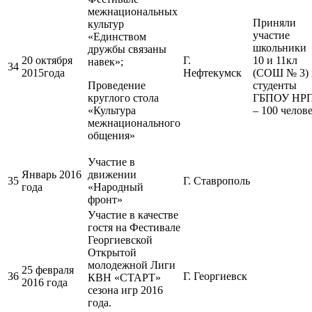
межнациональных
Приняли
культур
участие
«Единством
школьники 
дружбы связаны
20 октября
Г.
10 и 11кл
навек»;
34
2015года
Нефтекумск
(СОШ № 3) 
Проведение
студенты
круглого стола
ГБПОУ НР
«Культура
– 100 челов
межнационального
общения»
Участие в
Январь 2016
движении
35
Г. Ставрополь
года
«Народный
фронт»
Участие в качестве
гостя на Фестивале
Георгиевской
Открытой
молодежной Лиги
25 февраля
36
Г. Георгиевск
КВН «СТАРТ»
2016 года
сезона игр 2016
года.