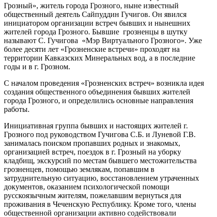
Грозный», житель города Грозного, ныне известный
общественный деятель Сайпуддин Гучигов. Он явился
инициатором организации встреч бывших и нынешних
жителей города Грозного. Бывшие грозненцы в шутку
называют С. Гучигова «Мэр Виртуального Грозного». Уже
более десяти лет «Грозненские встречи» проходят на
территории Кавказских Минеральных вод, а в последние
годы и в г. Грозном.
С началом проведения «Грозненских встреч» возникла идея
создания общественного объединения бывших жителей
города Грозного, и определились основные направления
работы.
Инициативная группа бывших и настоящих жителей г.
Грозного под руководством Гучигова С.Б. и Луневой Г.В.
занималась поиском пропавших родных и знакомых,
организацией встреч, поездок в г. Грозный на уборку
кладбищ, экскурсий по местам бывшего местожительства
грозненцев, помощью землякам, попавшим в
затруднительную ситуацию, восстановлением утраченных
документов, оказанием психологической помощи
русскоязычным жителям, пожелавшим вернуться для
проживания в Чеченскую Республику. Кроме того, члены
общественной организации активно содействовали