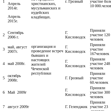
1
г. Грозный
участие бол
Апрель
христианских,
10 000.чело
2014г.
мусульманских и
иудейских
Апрель
кладбищах.
2015г.
Приняли
Сентябрь
Г.
2
участие 120
2006 г.
Кисловодск
человек
Приняли
организация и
май, август
Г.
3
участие
проведение встреч
2007г.
Кисловодск
167человек
бывших и
Приняли
настоящих
Г.
4
май 2008г.
участие 248
жителей
Кисловодск
человек
Чеченской
республики
Приняли
октябрь
5
Г. Грозный
участие
2008г.
60.человек
Приняли
Г.
6
Май 2009г
участие 300
Кисловодск
человек
Приняли
7
август 2009г
Г. Геленджик
участие 23