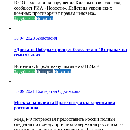
В ООН указали на нарушение Киевом прав человека,
сообщает РИА «Новости». Действия украинских
военных противоречат правам человека...
Зарубежье
Новости
18.04.2023
Анастасия
«Диктант Победы» пройдёт более чем в 40 странах на
семи языках
Источник: https://russkiymir.ru/news/312425/
Зарубежье
История
Новости
15.09.2021
Екатерина Сдвижкова
Москва направила Праге ноту из-за задержания
россиянина
МИД РФ потребовал предоставить России полные
сведения по поводу причины задержания российского
гражданина в пражском аэропорту. Для этого...