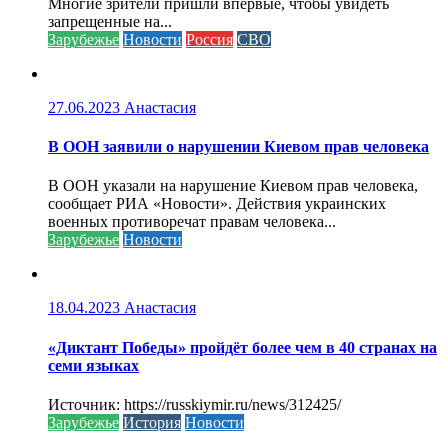
Многие зрители пришли впервые, чтобы увидеть
запрещенные на...
Зарубежье
Новости
Россия
СВО
27.06.2023
Анастасия
В ООН заявили о нарушении Киевом прав человека
В ООН указали на нарушение Киевом прав человека,
сообщает РИА «Новости». Действия украинских
военных противоречат правам человека...
Зарубежье
Новости
18.04.2023
Анастасия
«Диктант Победы» пройдёт более чем в 40 странах на
семи языках
Источник: https://russkiymir.ru/news/312425/
Зарубежье
История
Новости