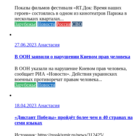
Показы фильмов фестиваля «RT.Док: Время наших
героев» состоялись в одном из кинотеатров Парижа в
нескольких кварталах...
Зарубежье
Новости
Россия
СВО
27.06.2023
Анастасия
В ООН заявили о нарушении Киевом прав человека
В ООН указали на нарушение Киевом прав человека,
сообщает РИА «Новости». Действия украинских
военных противоречат правам человека...
Зарубежье
Новости
18.04.2023
Анастасия
«Диктант Победы» пройдёт более чем в 40 странах на
семи языках
Источник: https://russkiymir.ru/news/312425/