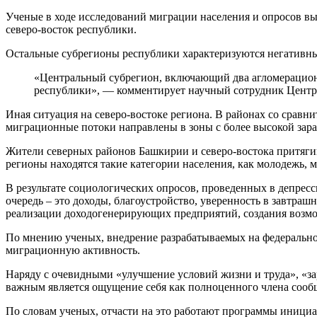
Ученые в ходе исследований миграции населения и опросов в
северо-восток республики.
Остальные субрегионы республики характеризуются негативн
«Центральный субрегион, включающий два агломерацион
республики», — комментирует научный сотрудник Центра
Иная ситуация на северо-востоке региона. В районах со срав
миграционные потоки направлены в зоны с более высокой зара
Жители северных районов Башкирии и северо-востока притяги
регионы находятся такие категории населения, как молодежь, 
В результате социологических опросов, проведенных в депрес
очередь – это доходы, благоустройство, уверенность в завтр
реализации доходогенерирующих предприятий, создания возмо
По мнению ученых, внедрение разрабатываемых на федерально
миграционную активность.
Наряду с очевидными «улучшение условий жизни и труда», «за
важным является ощущение себя как полноценного члена сообщ
По словам ученых, отчасти на это работают программы инициа