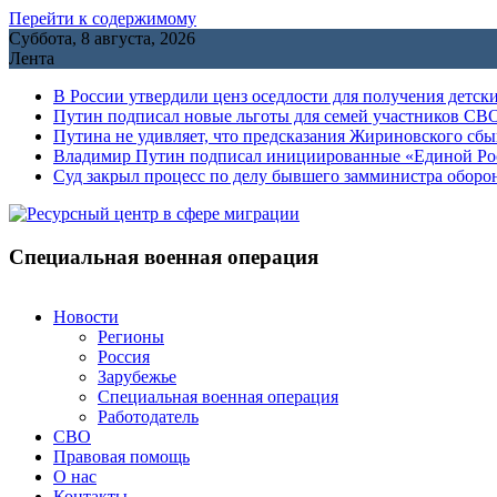
Перейти к содержимому
Суббота, 8 августа, 2026
Лента
В России утвердили ценз оседлости для получения детск
Путин подписал новые льготы для семей участников СВО
Путина не удивляет, что предсказания Жириновского сб
Владимир Путин подписал инициированные «Единой Росс
Cуд закрыл процесс по делу бывшего замминистра обор
Специальная военная операция
Новости
Регионы
Россия
Зарубежье
Специальная военная операция
Работодатель
СВО
Правовая помощь
О нас
Контакты