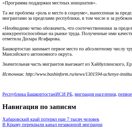
«Программа поддержки местных инициатив».
Та же проблема «роль и место в социуме», вынесенная за пред
мигрантами за пределами республики, в том числе и за рубежо
«Необходимо четко обозначить, что соотечественники за пред
конкурентоспособные на рынке труда. Полученные ими качест
отметила Дилара Ягафарова.
Башкортостан занимает первое место по абсолютному числу тр
Мансийского автономного округа.
Значительная часть мигрантов выезжает из Хайбуллинского, Е
Источник: http://www.bashinform.ru/news/1301594-uchenye-instituta-
Республика Башкортостан
ИСИ РБ
,
миграция населения
,
первое
Навигация по записям
Хабаровский край потерял еще 7 тысяч человек
В Крыму перекрыли канал незаконной миграции