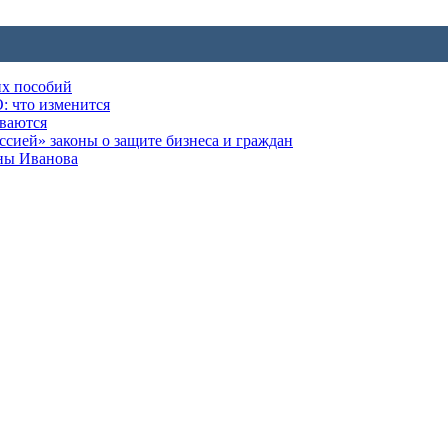
их пособий
: что изменится
ываются
ией» законы о защите бизнеса и граждан
оны Иванова