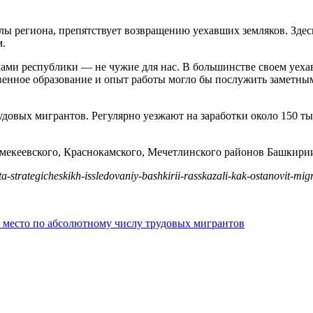
елы региона, препятствует возвращению уехавших земляков. Здес
м.
елами республики — не чужие для нас. В большинстве своем уех
венное образование и опыт работы могло бы послужить заметны
удовых мигрантов. Регулярно уезжают на заработки около 150 т
рмекеевского, Краснокамского, Мечетлинского районов Башкири
strategicheskikh-issledovaniy-bashkirii-rasskazali-kak-ostanovit-mig
 место по абсолютному числу трудовых мигрантов