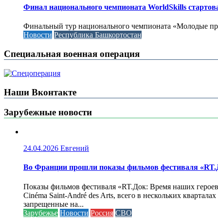
Финал национального чемпионата WorldSkills стартов
Финальный тур национального чемпионата «Молодые профес
Новости
Республика Башкортостан
Специальная военная операция
Наши Вконтакте
Зарубежные новости
24.04.2026
Евгений
Во Франции прошли показы фильмов фестиваля «RT.Д
Показы фильмов фестиваля «RT.Док: Время наших героев»
Cinéma Saint-André des Arts, всего в нескольких кварта
запрещенные на...
Зарубежье
Новости
Россия
СВО