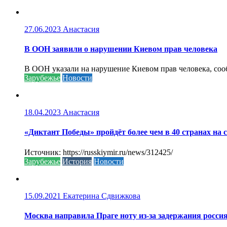
27.06.2023
Анастасия
В ООН заявили о нарушении Киевом прав человека
В ООН указали на нарушение Киевом прав человека, соо
Зарубежье
Новости
18.04.2023
Анастасия
«Диктант Победы» пройдёт более чем в 40 странах на 
Источник: https://russkiymir.ru/news/312425/
Зарубежье
История
Новости
15.09.2021
Екатерина Сдвижкова
Москва направила Праге ноту из-за задержания росси