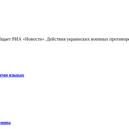
бщает РИА «Новости». Действия украинских военных противореч
семи языках
янина