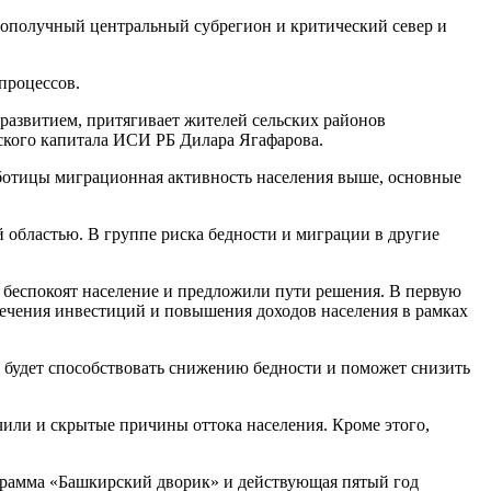
гополучный центральный субрегион и критический север и
процессов.
азвитием, притягивает жителей сельских районов
ского капитала ИСИ РБ Дилара Ягафарова.
работицы миграционная активность населения выше, основные
областью. В группе риска бедности и миграции в другие
 беспокоят население и предложили пути решения. В первую
лечения инвестиций и повышения доходов населения в рамках
 будет способствовать снижению бедности и поможет снизить
чили и скрытые причины оттока населения. Кроме этого,
ограмма «Башкирский дворик» и действующая пятый год