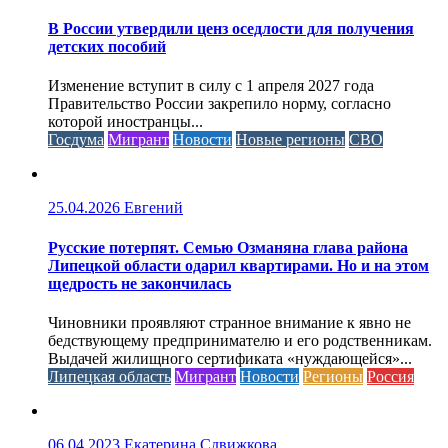
В России утвердили ценз оседлости для получения
детских пособий
Изменение вступит в силу с 1 апреля 2027 года
Правительство России закрепило норму, согласно
которой иностранцы...
Госдума
Мигрант
Новости
Новые регионы
СВО
25.04.2026
Евгений
Русские потерпят. Семью Озманяна глава района
Липецкой области одарил квартирами. Но и на этом
щедрость не закончилась
Чиновники проявляют странное внимание к явно не
бедствующему предпринимателю и его родственникам.
Выдачей жилищного сертификата «нуждающейся»...
Липецкая область
Мигрант
Новости
Регионы
Россия
06.04.2023
Екатерина Сдвижкова