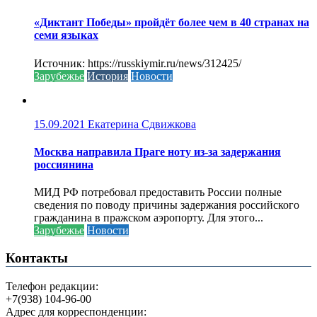
«Диктант Победы» пройдёт более чем в 40 странах на
семи языках
Источник: https://russkiymir.ru/news/312425/
Зарубежье
История
Новости
15.09.2021
Екатерина Сдвижкова
Москва направила Праге ноту из-за задержания
россиянина
МИД РФ потребовал предоставить России полные
сведения по поводу причины задержания российского
гражданина в пражском аэропорту. Для этого...
Зарубежье
Новости
Контакты
Телефон редакции:
+7(938) 104-96-00
Адрес для корреспонденции: