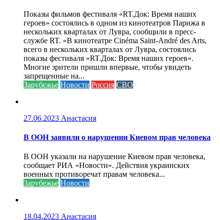
Показы фильмов фестиваля «RT.Док: Время наших
героев» состоялись в одном из кинотеатров Парижа в
нескольких кварталах от Лувра, сообщили в пресс-
службе RT. «В кинотеатре Cinéma Saint-André des Arts,
всего в нескольких кварталах от Лувра, состоялись
показы фестиваля «RT.Док: Время наших героев».
Многие зрители пришли впервые, чтобы увидеть
запрещенные на...
Зарубежье
Новости
Россия
СВО
27.06.2023
Анастасия
В ООН заявили о нарушении Киевом прав человека
В ООН указали на нарушение Киевом прав человека,
сообщает РИА «Новости». Действия украинских
военных противоречат правам человека...
Зарубежье
Новости
18.04.2023
Анастасия