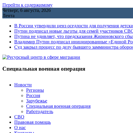
Перейти к содержимому
Четверг, 6 августа, 2026
Лента
В России утвердили ценз оседлости для получения детск
Путин подписал новые льготы для семей участников СВО
Путина не удивляет, что предсказания Жириновского сб
Владимир Путин подписал инициированные «Единой Росс
Cуд закрыл процесс по делу бывшего замминистра обор
Специальная военная операция
Новости
Регионы
Россия
Зарубежье
Специальная военная операция
Работодатель
СВО
Правовая помощь
О нас
Контакты