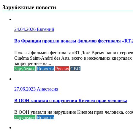
Зарубежные новости
24.04.2026
Евгений
Во Франции прошли показы фильмов фестиваля «RT.Д
Показы фильмов фестиваля «RT.Док: Время наших героев»
Cinéma Saint-André des Arts, всего в нескольких кварта
запрещенные на...
Зарубежье
Новости
Россия
СВО
27.06.2023
Анастасия
В ООН заявили о нарушении Киевом прав человека
В ООН указали на нарушение Киевом прав человека, соо
Зарубежье
Новости