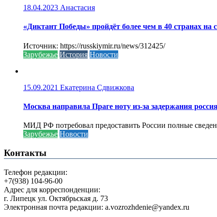
18.04.2023
Анастасия
«Диктант Победы» пройдёт более чем в 40 странах на 
Источник: https://russkiymir.ru/news/312425/
Зарубежье
История
Новости
15.09.2021
Екатерина Сдвижкова
Москва направила Праге ноту из-за задержания росси
МИД РФ потребовал предоставить России полные сведени
Зарубежье
Новости
Контакты
Телефон редакции:
+7(938) 104-96-00
Адрес для корреспонденции:
г. Липецк ул. Октябрьская д. 73
Электронная почта редакции: a.vozrozhdenie@yandex.ru