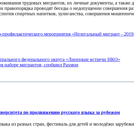
роживания трудовых мигрантов, их личные документы, а также 
ли правопорядка проводят беседы о недопущении совершения р
аспития спиртных напитков, хулиганства, совершения мошенниче
о-профилактического мероприятия «Нелегальный мигрант - 2019
рального федерального округа «Липецкие встречи НКО»
м наборе мигрантов, сообщил Рахмон
верситета по продвижению русского языка за рубежом
ыка из разных стран, фестиваль для детей и молодёжи зарубежн