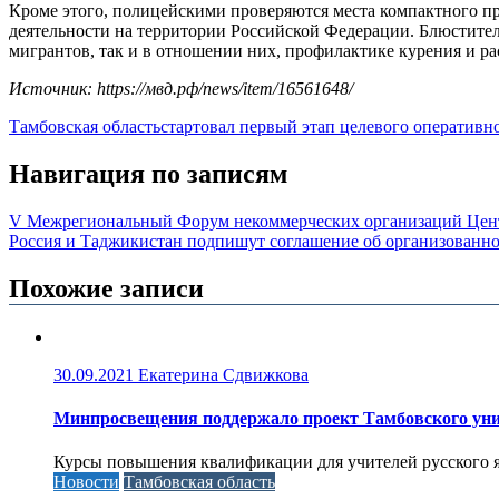
Кроме этого, полицейскими проверяются места компактного п
деятельности на территории Российской Федерации. Блюстите
мигрантов, так и в отношении них, профилактике курения и р
Источник: https://мвд.рф/news/item/16561648/
Тамбовская область
стартовал первый этап целевого оперативн
Навигация по записям
V Межрегиональный Форум некоммерческих организаций Цент
Россия и Таджикистан подпишут соглашение об организованно
Похожие записи
30.09.2021
Екатерина Сдвижкова
Минпросвещения поддержало проект Тамбовского уни
Курсы повышения квалификации для учителей русского яз
Новости
Тамбовская область