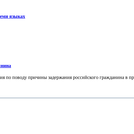
семи языках
янина
я по поводу причины задержания российского гражданина в праж