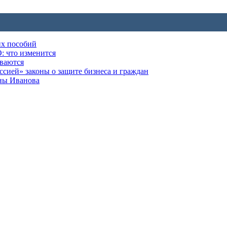
их пособий
: что изменится
ываются
ией» законы о защите бизнеса и граждан
оны Иванова