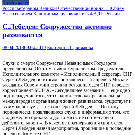
Читать далее
Россия
ветераном Великой Отечественной войны – Юрием
Алексеевичем Калининым
,
руководитель ФАДН России
С.Лебедев: Содружество активно
развивается
08.04.2019
09.04.2019
Екатерина Сдвижкова
Слухи о смерти Содружества Независимых Государств
преувеличены. Об этом заявил журналистам Председатель
Исполнительного комитета – Исполнительный секретарь СНГ
Сергей Лебедев по итогам состоявшегося 5 апреля в Москве
заседания Совета министров иностранных дел СНГ, передает
корреспондент БЕЛТА. «Сегодняшнее заседание — еще одно
подтверждение того, что Содружество как региональная
международная организация живет, развивается, существует и
взаимодействует, — сказал Сергей Лебедев. — Поэтому
периодически появляющиеся слухи и информация о том, что
Содружество приказало долго жить, не соответствуют
действительности». В качестве подтверждения своих слов
Сергей Лебедев назвал мероприятия, прошедшие в последние
недели в формате СНГ.…