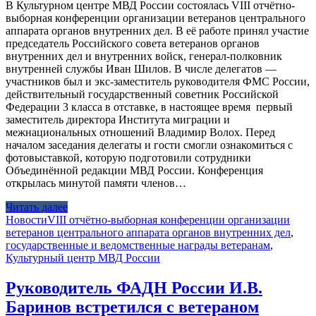
В Культурном центре МВД России состоялась VIII отчётно-
выборная конференции организации ветеранов центрального
аппарата органов внутренних дел. В её работе принял участие
председатель Российского совета ветеранов органов
внутренних дел и внутренних войск, генерал-полковник
внутренней службы Иван Шилов. В числе делегатов —
участников был и экс-заместитель руководителя ФМС России,
действительный государственный советник Российской
Федерации 3 класса в отставке, в настоящее время первый
заместитель директора Института миграции и
межнациональных отношений Владимир Волох. Перед
началом заседания делегаты и гости смогли ознакомиться с
фотовыставкой, которую подготовили сотрудники
Объединённой редакции МВД России. Конференция
открылась минутой памяти членов…
Читать далее
Новости
VIII отчётно-выборная конференции организации
ветеранов центрального аппарата органов внутренних дел
,
государственные и ведомственные награды ветеранам
,
Культурный центр МВД России
Руководитель ФАДН России И.В.
Баринов встретился с ветераном