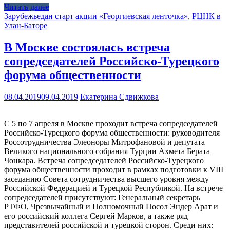
Читать далее
Зарубежье
дан старт акции «Георгиевская ленточка»
,
РЦНК в
Улан-Баторе
В Москве состоялась встреча
сопредседателей Российско-Турецкого
форума общественности
08.04.2019
09.04.2019
Екатерина Сдвижкова
С 5 по 7 апреля в Москве проходит встреча сопредседателей
Российско-Турецкого форума общественности: руководителя
Россотрудничества Элеоноры Митрофановой и депутата
Великого национального собрания Турции Ахмета Берата
Чонкара. Встреча сопредседателей Российско-Турецкого
форума общественности проходит в рамках подготовки к VIII
заседанию Совета сотрудничества высшего уровня между
Российской Федерацией и Турецкой Республикой. На встрече
сопредседателей присутствуют: Генеральный секретарь
РТФО, Чрезвычайный и Полномочный Посол Эндер Арат и
его российский коллега Сергей Марков, а также ряд
представителей российской и турецкой сторон. Среди них: