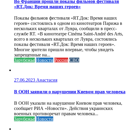
Во Франции прошли показы фильмов фестиваля
«RT.Док: Время наших героев»
Показы фильмов фестиваля «RT.Док: Время наших
героев» состоялись в одном из кинотеатров Парижа в
нескольких кварталах от Лувра, сообщили в пресс-
службе RT. «В кинотеатре Cinéma Saint-André des Arts,
всего в нескольких кварталах от Лувра, состоялись
показы фестиваля «RT.Док: Время наших героев».
Многие зрители пришли впервые, чтобы увидеть
запрещенные на...
Зарубежье
Новости
Россия
СВО
27.06.2023
Анастасия
В ООН заявили о нарушении Киевом прав человека
В ООН указали на нарушение Киевом прав человека,
сообщает РИА «Новости». Действия украинских
военных противоречат правам человека...
Зарубежье
Новости