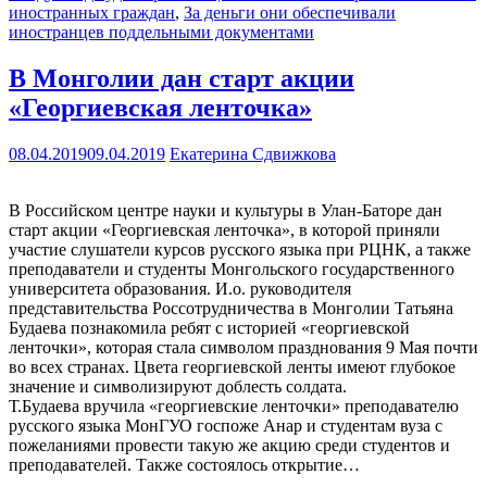
иностранных граждан
,
За деньги они обеспечивали
иностранцев поддельными документами
В Монголии дан старт акции
«Георгиевская ленточка»
08.04.2019
09.04.2019
Екатерина Сдвижкова
В Российском центре науки и культуры в Улан-Баторе дан
старт акции «Георгиевская ленточка», в которой приняли
участие слушатели курсов русского языка при РЦНК, а также
преподаватели и студенты Монгольского государственного
университета образования. И.о. руководителя
представительства Россотрудничества в Монголии Татьяна
Будаева познакомила ребят с историей «георгиевской
ленточки», которая стала символом празднования 9 Мая почти
во всех странах. Цвета георгиевской ленты имеют глубокое
значение и символизируют доблесть солдата.
Т.Будаева вручила «георгиевские ленточки» преподавателю
русского языка МонГУО госпоже Анар и студентам вуза с
пожеланиями провести такую же акцию среди студентов и
преподавателей. Также состоялось открытие…