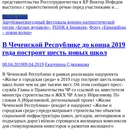
представительства Россотрудничества в КР Виктор Нефедов
выступил с приветственной речью перед участниками и…
Читать далее
Зарубежье
ежегодный фестиваль военно-патриотической
песни «Белые журавли»
,
РЦНК в Бишкеке
,
Фонд «Евразийцы
– новая волна»
В Чеченской Республике до конца 2019
года построят шесть новых школ
08.04.2019
09.04.2019
Екатерина Сдвижкова
В Чеченской Республике в рамках реализации нацпроекта
«Жилье и городская среда» в 2019 году построят шесть новых
школ более чем на две тысячи мест. Об этом сообщает пресс-
служба Главы и Правительства ЧР со ссылкой на заместителя
министра строительства и ЖКХ ЧР Алису Ибрагимову. По
словам А.Ибрагимовой, региональный проект «Жилье
Чеченской Республики» (входит в нацпроект «Жилье и
городская среда») предусматривает строительство объектов
социальной инфраструктуры (школ, детсадов, автопарковок и
подъездных дорог) вблизи строящихся жилищных комплексов
для стимулирования инвесторов и развития жилищного