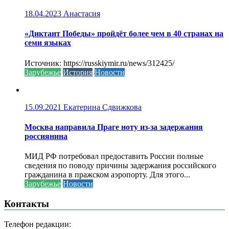
18.04.2023
Анастасия
«Диктант Победы» пройдёт более чем в 40 странах на
семи языках
Источник: https://russkiymir.ru/news/312425/
Зарубежье
История
Новости
15.09.2021
Екатерина Сдвижкова
Москва направила Праге ноту из-за задержания
россиянина
МИД РФ потребовал предоставить России полные
сведения по поводу причины задержания российского
гражданина в пражском аэропорту. Для этого...
Зарубежье
Новости
Контакты
Телефон редакции: