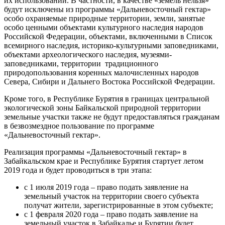
их использовании. В частности, в качестве «земель нельзя»
будут исключены из программы «Дальневосточный гектар»
особо охраняемые природные территории, земли, занятые
особо ценными объектами культурного наследия народов
Российской Федерации, объектами, включенными в Список
всемирного наследия, историко-культурными заповедниками,
объектами археологического наследия, музеями-
заповедниками, территории традиционного
природопользования коренных малочисленных народов
Севера, Сибири и Дальнего Востока Российской Федерации.
Кроме того, в Республике Бурятия в границах центральной
экологической зоны Байкальской природной территории
земельные участки также не будут предоставляться гражданам
в безвозмездное пользование по программе
«Дальневосточный гектар».
Реализация программы «Дальневосточный гектар» в
Забайкальском крае и Республике Бурятия стартует летом
2019 года и будет проводиться в три этапа:
с 1 июля 2019 года – право подать заявление на
земельный участок на территории своего субъекта
получат жители, зарегистрированные в этом субъекте;
с 1 февраля 2020 года – право подать заявление на
земельный участок в Забайкалье и Бурятии будет