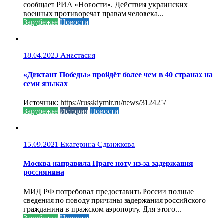
сообщает РИА «Новости». Действия украинских
военных противоречат правам человека...
Зарубежье
Новости
18.04.2023
Анастасия
«Диктант Победы» пройдёт более чем в 40 странах на
семи языках
Источник: https://russkiymir.ru/news/312425/
Зарубежье
История
Новости
15.09.2021
Екатерина Сдвижкова
Москва направила Праге ноту из-за задержания
россиянина
МИД РФ потребовал предоставить России полные
сведения по поводу причины задержания российского
гражданина в пражском аэропорту. Для этого...
Зарубежье
Новости