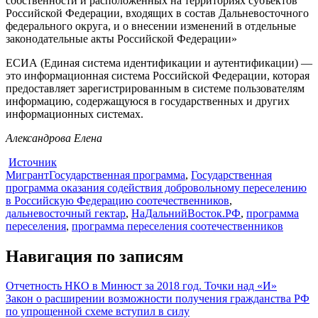
собственности и расположенных на территориях субъектов
Российской Федерации, входящих в состав Дальневосточного
федерального округа, и о внесении изменений в отдельные
законодательные акты Российской Федерации»
ЕСИА (Единая система идентификации и аутентификации) —
это информационная система Российской Федерации, которая
предоставляет зарегистрированным в системе пользователям
информацию, содержащуюся в государственных и других
информационных системах.
Александрова Елена
Источник
Мигрант
Государственная программа
,
Государственная
программа оказания содействия добровольному переселению
в Российскую Федерацию соотечественников
,
дальневосточный гектар
,
НаДальнийВосток.РФ
,
программа
переселения
,
программа переселения соотечественников
Навигация по записям
Отчетность НКО в Минюст за 2018 год. Точки над «И»
Закон о расширении возможности получения гражданства РФ
по упрощенной схеме вступил в силу