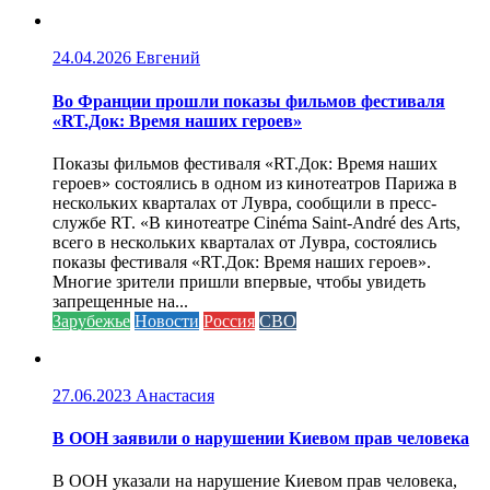
24.04.2026
Евгений
Во Франции прошли показы фильмов фестиваля
«RT.Док: Время наших героев»
Показы фильмов фестиваля «RT.Док: Время наших
героев» состоялись в одном из кинотеатров Парижа в
нескольких кварталах от Лувра, сообщили в пресс-
службе RT. «В кинотеатре Cinéma Saint-André des Arts,
всего в нескольких кварталах от Лувра, состоялись
показы фестиваля «RT.Док: Время наших героев».
Многие зрители пришли впервые, чтобы увидеть
запрещенные на...
Зарубежье
Новости
Россия
СВО
27.06.2023
Анастасия
В ООН заявили о нарушении Киевом прав человека
В ООН указали на нарушение Киевом прав человека,