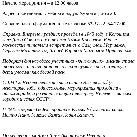
Начало мероприятия – в 12.00 часов.
Адрес проведения: г. Чебоксары, ул. Хузангая, дом 20.
Справочная информация по телефонам: 52-37-22; 54-77-90.
Справка. Впервые праздник проведен в 1943 году в Колонном
зале Дома Союзов писателями Львом Кассилем. Юные
московские читатели встретились с Самуилом Маршаком,
Сергеем Михалковым, Агнией Барто и Михаилом Пришвиным.
Подарком для каждого участника «книжкиных» именин стала
тоненькая, отпечатанная на серой бумаге книга, которую
дети уносили как боевой паек.
С 1944 г. Неделя детской книги стала Всесоюзной (в
некоторые годы общесоюзные мероприятия проходили в
одном городе, а различные акции навстречу Неделе — во всех
городах и сёлах СССР).
В 1945 г первая Неделя прошла в Киеве. Её гостями стали
Петро Панч, Микола Бажан, Иван Багмут.
По материалам Дома Дружбы народов Чувашии.