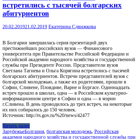
встретились с тысячей болгарских
абитуриентов
20.02.2019
21.02.2019
Екатерина Сдвижкова
В Болгарии завершилась серия презентаций двух
престижнейших российских вузов — Финансового
университета при Правительстве Российской Федерации и
Российской академии народного хозяйства и государственной
службы при Президенте России. Представители вузов
Светлана Тагиева и Ольга Корягина встретились с тысячей
болгарских абитуриентов. Встречи представителей вузов с
болгарской молодежью, а также их родителями, прошли в
Софии, Сливене, Пловдиве, Варне и Бургасе. Одиннадцать
встреч прошло в школах, одна — в Российском культурно-
информационном центре в Софии и одна — в мэрии
г.Сливена. В день проводилось до трех встреч, на некоторые
их них собиралось до 150 человек.
Источник: http://rs.gov.ru/%20/news/42477
Читать далее
Зарубежье
Болгария
,
болгарская молодежь
,
Российская
академия народного хозяйства и государственной службы при