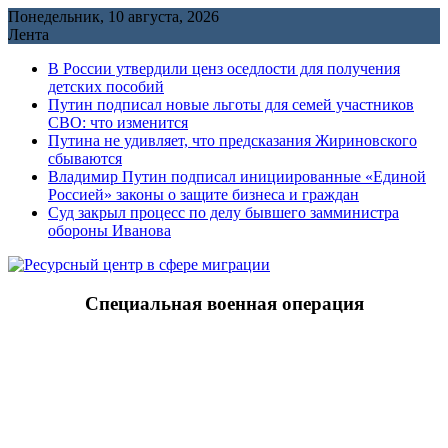
Перейти
Понедельник, 10 августа, 2026
к
Лента
содержимому
В России утвердили ценз оседлости для получения
детских пособий
Путин подписал новые льготы для семей участников
СВО: что изменится
Путина не удивляет, что предсказания Жириновского
сбываются
Владимир Путин подписал инициированные «Единой
Россией» законы о защите бизнеса и граждан
Cуд закрыл процесс по делу бывшего замминистра
обороны Иванова
Специальная военная операция