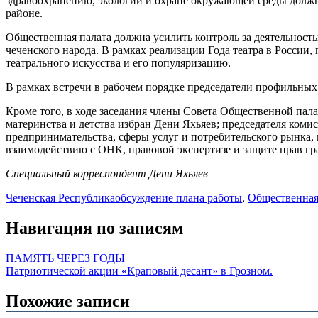
здравоохранению, экологии и охране окружающей среды должн
районе.
Общественная палата должна усилить контроль за деятельност
чеченского народа. В рамках реализации Года театра в Росси
театрального искусства и его популяризацию.
В рамках встречи в рабочем порядке председатели профильных
Кроме того, в ходе заседания члены Совета Общественной пал
материнства и детства избран Дени Яхьяев; председателя ком
предпринимательства, сферы услуг и потребительского рынка,
взаимодействию с ОНК, правовой экспертизе и защите прав гр
Специальный корреспондент Дени Яхьяев
Чеченская Республика
обсуждение плана работы
,
Общественная
Навигация по записям
ПАМЯТЬ ЧЕРЕЗ ГОДЫ
Патриотической акции «Краповый десант» в Грозном.
Похожие записи