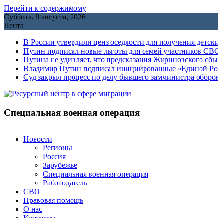
Перейти к содержимому
Суббота, 8 августа, 2026
Лента
В России утвердили ценз оседлости для получения детск
Путин подписал новые льготы для семей участников СВО
Путина не удивляет, что предсказания Жириновского сб
Владимир Путин подписал инициированные «Единой Росс
Cуд закрыл процесс по делу бывшего замминистра обор
Специальная военная операция
Новости
Регионы
Россия
Зарубежье
Специальная военная операция
Работодатель
СВО
Правовая помощь
О нас
Контакты