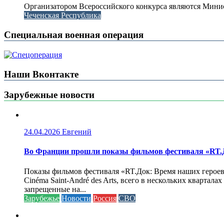
Организатором Всероссийского конкурса являются Минис
Чеченская Республика
Специальная военная операция
Наши Вконтакте
Зарубежные новости
24.04.2026
Евгений
Во Франции прошли показы фильмов фестиваля «RT.Д
Показы фильмов фестиваля «RT.Док: Время наших героев»
Cinéma Saint-André des Arts, всего в нескольких кварта
запрещенные на...
Зарубежье
Новости
Россия
СВО