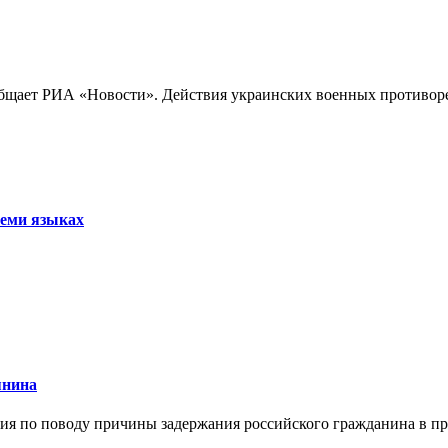
бщает РИА «Новости». Действия украинских военных противореч
семи языках
янина
я по поводу причины задержания российского гражданина в праж