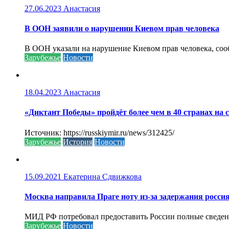
27.06.2023
Анастасия
В ООН заявили о нарушении Киевом прав человека
В ООН указали на нарушение Киевом прав человека, соо
Зарубежье
Новости
18.04.2023
Анастасия
«Диктант Победы» пройдёт более чем в 40 странах на 
Источник: https://russkiymir.ru/news/312425/
Зарубежье
История
Новости
15.09.2021
Екатерина Сдвижкова
Москва направила Праге ноту из-за задержания росси
МИД РФ потребовал предоставить России полные сведени
Зарубежье
Новости