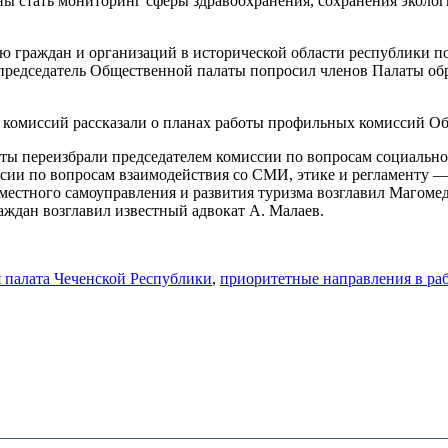
ы стать мониторинг сферы здравоохранения, сохранения эколог
ью граждан и организаций в исторической области республики п
и, председатель Общественной палаты попросил членов Палаты об
 комиссий рассказали о планах работы профильных комиссий Об
аты переизбрали председателем комиссии по вопросам социальн
иссии по вопросам взаимодействия со СМИ, этике и регламенту 
 местного самоуправления и развития туризма возглавил Магоме
аждан возглавил известный адвокат А. Малаев.
 палата Чеченской Республики
,
приоритетные направления в ра