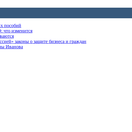
их пособий
: что изменится
ываются
ией» законы о защите бизнеса и граждан
оны Иванова