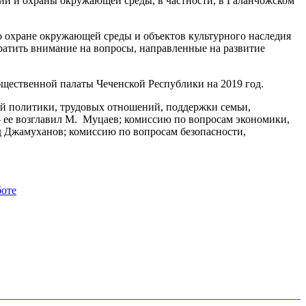
ии и охраны окружающей среды, в частности, в Галанчожском
о охране окружающей среды и объектов культурного наследия
ратить внимание на вопросы, направленные на развитие
щественной палаты Чеченской Республики на 2019 год.
ой политики, трудовых отношений, поддержки семьи,
— ее возглавил М. Муцаев; комиссию по вопросам экономики,
д Джамуханов; комиссию по вопросам безопасности,
боте