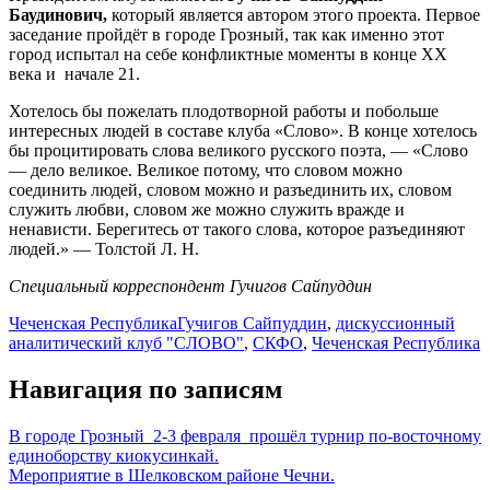
Баудинович,
который является автором этого проекта. Первое
заседание пройдёт в городе Грозный, так как именно этот
город испытал на себе конфликтные моменты в конце XX
века и начале 21.
Хотелось бы пожелать плодотворной работы и побольше
интересных людей в составе клуба «Слово». В конце хотелось
бы процитировать слова великого русского поэта, — «Слово
— дело великое. Великое потому, что словом можно
соединить людей, словом можно и разъединить их, словом
служить любви, словом же можно служить вражде и
ненависти. Берегитесь от такого слова, которое разъединяют
людей.» — Толстой Л. Н.
Специальный корреспондент Гучигов Сайпуддин
Чеченская Республика
Гучигов Сайпуддин
,
дискуссионный
аналитический клуб "СЛОВО"
,
СКФО
,
Чеченская Республика
Навигация по записям
В городе Грозный 2-3 февраля прошёл турнир по-восточному
единоборству киокусинкай.
Мероприятие в Шелковском районе Чечни.