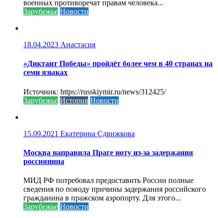
военных противоречат правам человека...
Зарубежье
Новости
18.04.2023
Анастасия
«Диктант Победы» пройдёт более чем в 40 странах на
семи языках
Источник: https://russkiymir.ru/news/312425/
Зарубежье
История
Новости
15.09.2021
Екатерина Сдвижкова
Москва направила Праге ноту из-за задержания
россиянина
МИД РФ потребовал предоставить России полные
сведения по поводу причины задержания российского
гражданина в пражском аэропорту. Для этого...
Зарубежье
Новости