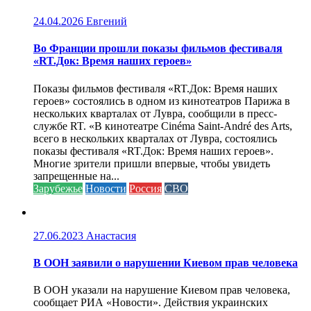
24.04.2026
Евгений
Во Франции прошли показы фильмов фестиваля
«RT.Док: Время наших героев»
Показы фильмов фестиваля «RT.Док: Время наших
героев» состоялись в одном из кинотеатров Парижа в
нескольких кварталах от Лувра, сообщили в пресс-
службе RT. «В кинотеатре Cinéma Saint-André des Arts,
всего в нескольких кварталах от Лувра, состоялись
показы фестиваля «RT.Док: Время наших героев».
Многие зрители пришли впервые, чтобы увидеть
запрещенные на...
Зарубежье
Новости
Россия
СВО
27.06.2023
Анастасия
В ООН заявили о нарушении Киевом прав человека
В ООН указали на нарушение Киевом прав человека,
сообщает РИА «Новости». Действия украинских