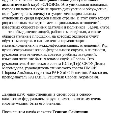
аналитический клуб «СЛОВО»
. Это уникальная площадка,
которая включает в себя не просто дискуссию и обсуждение,
но и будет давать оценку ситуации межнациональных
отношениях среди народов нашей страны. В этот клуб входят
ряд известных экспертов межнациональных отношений,
известных общественных деятелей и политиков. Задача клуба
— это объединение людей, работа с молодёжью, а также
образовательные площадки, на которых эксперты будут
обучать молодежь в направлении гармонизации
межнациональных и межконфессиональных отношений. Ряд
вузов северо-кавказского федерального округа, в частности,
руководители этнических советов учебных заведений,
изъявили желание быть членами клуба «Слова». Это
руководитель Этнического совета ИСТиД (ф) СКФУ Диана
Магомедова, руководитель этнического совета ПМФИ
Шорова Альбина, студентка РАНХиГС Решетняк Анастасия,
преподаватель РАНХиГС Решетняк Сергей Абрамович.
Данный клуб единственный в своем роде в северо-
кавказском федеральном округе и именно поэтому очень
многие желают быть его членами.
Президентом клуба является
Гучигов Сайпуддин