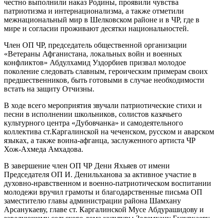
честно выполнили наказ Родины, проявили чувства
патриотизма и интернационализма, а также отметили
межнациональный мир в Шелковском районе и в ЧР, где в
мире и согласии проживают десятки национальностей.
Член ОП ЧР, председатель общественной организации
«Ветераны Афганистана, локальных войн и военных
конфликтов» Абдулхамид Уздорбиев призвал молодое
поколение следовать славным, героическим примерам своих
предшественников, быть готовыми в случае необходимости
встать на защиту Отчизны.
В ходе всего мероприятия звучали патриотические стихи и
песни в исполнении школьников, солистов казачьего
культурного центра «Дубовчанка» и самодеятельного
коллектива ст.Каргалинской на чеченском, русском и аварском
языках, а также воина-афганца, заслуженного артиста ЧР
Хож-Ахмеда Амхадова.
В завершение член ОП ЧР Дени Яхьяев от имени
Председателя ОП И. Денильханова за активное участие в
духовно-нравственном и военно-патриотическом воспитании
молодежи вручил грамоты и благодарственные письма ОП
заместителю главы администрации района Шамхану
Арсанукаеву, главе ст. Каргалинской Мусе Абдурашидову и