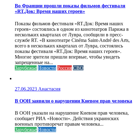
Во Франции прошли показы фильмов фестиваля
«RT.Док: Время наших героев»
Показы фильмов фестиваля «RT.Док: Время наших
героев» состоялись в одном из кинотеатров Парижа в
нескольких кварталах от Лувра, сообщили в пресс-
службе RT. «В кинотеатре Cinéma Saint-André des Arts,
всего в нескольких кварталах от Лувра, состоялись
показы фестиваля «RT.Док: Время наших героев».
Многие зрители пришли впервые, чтобы увидеть
запрещенные на...
Зарубежье
Новости
Россия
СВО
27.06.2023
Анастасия
В ООН заявили о нарушении Киевом прав человека
В ООН указали на нарушение Киевом прав человека,
сообщает РИА «Новости». Действия украинских
военных противоречат правам человека...
Зарубежье
Новости