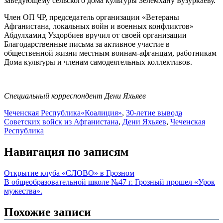
заведующему сельского дома культуры Зелемхану Бузуркаеву.
Член ОП ЧР, председатель организации «Ветераны
Афганистана, локальных войн и военных конфликтов»
Абдулхамид Уздорбиев вручил от своей организации
Благодарственные письма за активное участие в
общественной жизни местным воинам-афганцам, работникам
Дома культуры и членам самодеятельных коллективов.
Специальный корреспондент Дени Яхьяев
Чеченская Республика
«Коалиция»
,
30-летие вывода
Советских войск из Афганистана
,
Дени Яхьяев
,
Чеченская
Республика
Навигация по записям
Открытие клуба «СЛОВО» в Грозном
В общеобразовательной школе №47 г. Грозный прошел «Урок
мужества».
Похожие записи