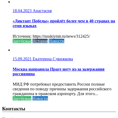
18.04.2023
Анастасия
«Диктант Победы» пройдёт более чем в 40 странах на
семи языках
Источник: https://russkiymir.ru/news/312425/
Зарубежье
История
Новости
15.09.2021
Екатерина Сдвижкова
Москва направила Праге ноту из-за задержания
россиянина
МИД РФ потребовал предоставить России полные
сведения по поводу причины задержания российского
гражданина в пражском аэропорту. Для этого...
Зарубежье
Новости
Контакты