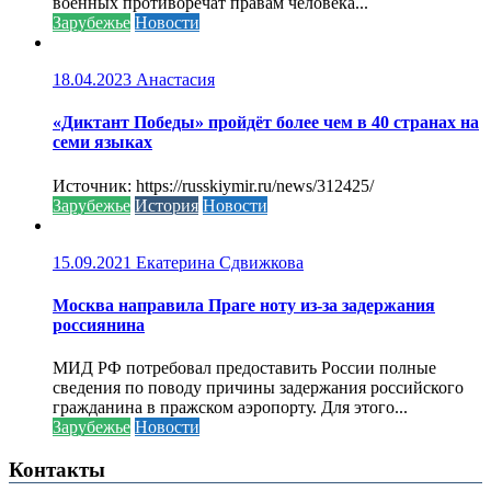
военных противоречат правам человека...
Зарубежье
Новости
18.04.2023
Анастасия
«Диктант Победы» пройдёт более чем в 40 странах на
семи языках
Источник: https://russkiymir.ru/news/312425/
Зарубежье
История
Новости
15.09.2021
Екатерина Сдвижкова
Москва направила Праге ноту из-за задержания
россиянина
МИД РФ потребовал предоставить России полные
сведения по поводу причины задержания российского
гражданина в пражском аэропорту. Для этого...
Зарубежье
Новости
Контакты