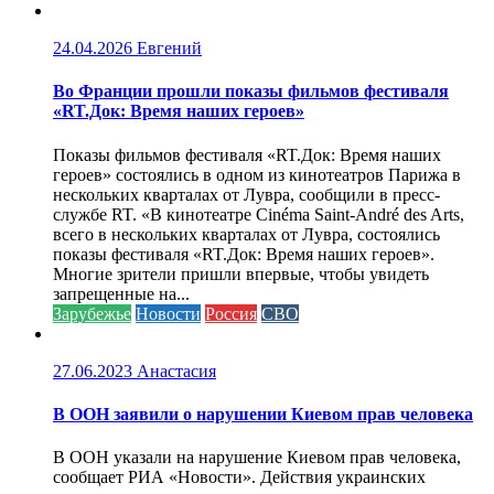
24.04.2026
Евгений
Во Франции прошли показы фильмов фестиваля
«RT.Док: Время наших героев»
Показы фильмов фестиваля «RT.Док: Время наших
героев» состоялись в одном из кинотеатров Парижа в
нескольких кварталах от Лувра, сообщили в пресс-
службе RT. «В кинотеатре Cinéma Saint-André des Arts,
всего в нескольких кварталах от Лувра, состоялись
показы фестиваля «RT.Док: Время наших героев».
Многие зрители пришли впервые, чтобы увидеть
запрещенные на...
Зарубежье
Новости
Россия
СВО
27.06.2023
Анастасия
В ООН заявили о нарушении Киевом прав человека
В ООН указали на нарушение Киевом прав человека,
сообщает РИА «Новости». Действия украинских