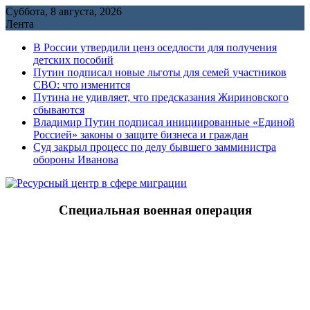
Перейти
Суббота, 8 августа, 2026
к
Лента
содержимому
В России утвердили ценз оседлости для получения
детских пособий
Путин подписал новые льготы для семей участников
СВО: что изменится
Путина не удивляет, что предсказания Жириновского
сбываются
Владимир Путин подписал инициированные «Единой
Россией» законы о защите бизнеса и граждан
Cуд закрыл процесс по делу бывшего замминистра
обороны Иванова
Специальная военная операция