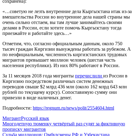
сохранена):
«…советую не лезть внутренние дела Кыргызстана итак из-за
вмешательства России во внутренние дела нашей страны мы
очень сильно отстаем, вы там лучше занимайтесь своими
делами в России, если хотите помочь Кыргызстану тогда
приезжайте и работайте здесь…»
Отметим, что, согласно официальным данным, около 750
тысяч граждан Киргизии вынуждены работать за рубежом. А
по неофициальным, численность киргизстанских трудовых
мигрантов превышает миллион человек (шестая часть
населения республики). Из них 80% работают в России.
За 11 месяцев 2018 года мигранты
перечислили
из России в
Киргизию посредством различных систем денежных
переводов свыше $2 млрд 436 млн (около 162 млрд 643 млн
рублей по текущему курсу). Сопоставимую сумму они
привезли в виде наличных денег.
Подробности:
https://regnum.ru/news/polit/2554604.html
Мигрант
Русский язык
Навигация
Многодетную тюменку четвёртый раз судят за фиктивную
прописку мигрантов
по
Судьба миллионов: Омбудсмены РФ и Узбекистана