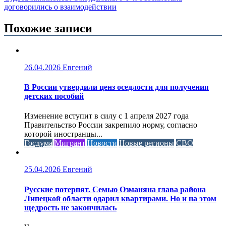
записям
договорились о взаимодействии
Похожие записи
26.04.2026
Евгений
В России утвердили ценз оседлости для получения
детских пособий
Изменение вступит в силу с 1 апреля 2027 года
Правительство России закрепило норму, согласно
которой иностранцы...
Госдума
Мигрант
Новости
Новые регионы
СВО
25.04.2026
Евгений
Русские потерпят. Семью Озманяна глава района
Липецкой области одарил квартирами. Но и на этом
щедрость не закончилась