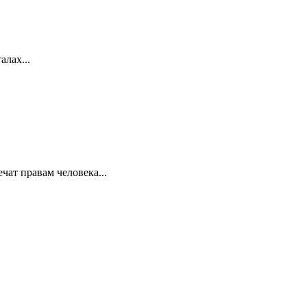
лах...
ат правам человека...