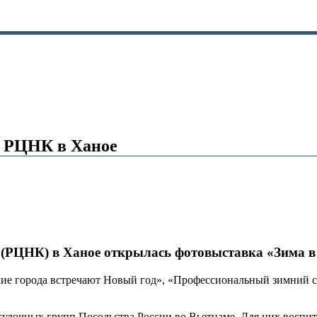
в РЦНК в Ханое
 (РЦНК) в Ханое открылась фотовыставка «Зима в
ие города встречают Новый год», «Профессиональный зимний с
улочных групп Посольства России во Вьетнаме. Для них воспи