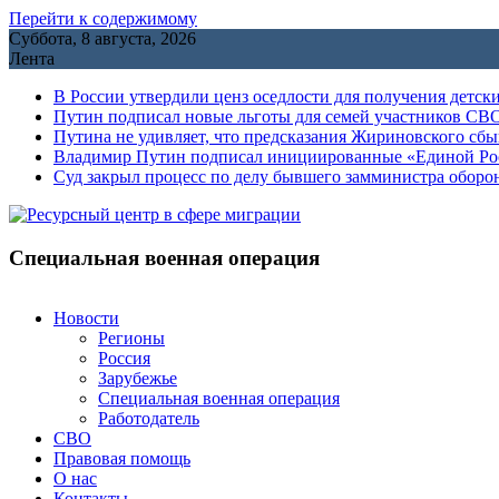
Перейти к содержимому
Суббота, 8 августа, 2026
Лента
В России утвердили ценз оседлости для получения детск
Путин подписал новые льготы для семей участников СВО
Путина не удивляет, что предсказания Жириновского сб
Владимир Путин подписал инициированные «Единой Росс
Cуд закрыл процесс по делу бывшего замминистра обор
Специальная военная операция
Новости
Регионы
Россия
Зарубежье
Специальная военная операция
Работодатель
СВО
Правовая помощь
О нас
Контакты