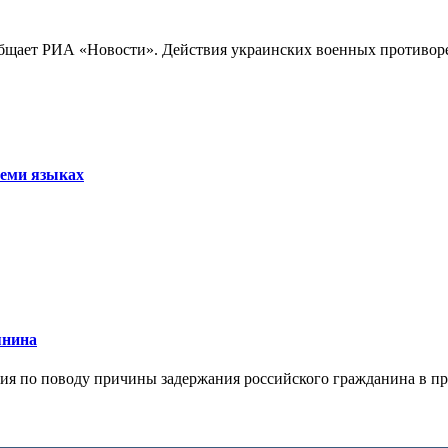
бщает РИА «Новости». Действия украинских военных противореч
семи языках
янина
я по поводу причины задержания российского гражданина в праж