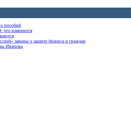
их пособий
: что изменится
ываются
ией» законы о защите бизнеса и граждан
оны Иванова