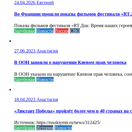
24.04.2026
Евгений
Во Франции прошли показы фильмов фестиваля «RT.Д
Показы фильмов фестиваля «RT.Док: Время наших героев»
Зарубежье
Новости
Россия
СВО
27.06.2023
Анастасия
В ООН заявили о нарушении Киевом прав человека
В ООН указали на нарушение Киевом прав человека, соо
Зарубежье
Новости
18.04.2023
Анастасия
«Диктант Победы» пройдёт более чем в 40 странах на 
Источник: https://russkiymir.ru/news/312425/
Зарубежье
История
Новости