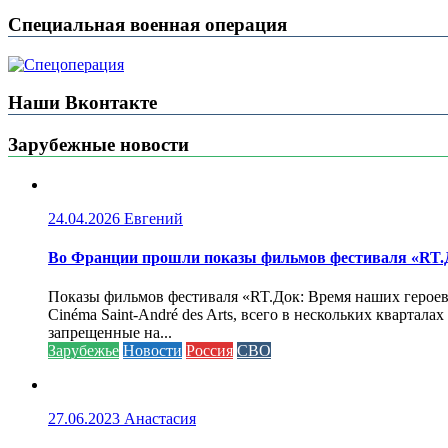
Специальная военная операция
Наши Вконтакте
Зарубежные новости
24.04.2026
Евгений
Во Франции прошли показы фильмов фестиваля «RT.Д
Показы фильмов фестиваля «RT.Док: Время наших героев»
Cinéma Saint-André des Arts, всего в нескольких кварта
запрещенные на...
Зарубежье
Новости
Россия
СВО
27.06.2023
Анастасия