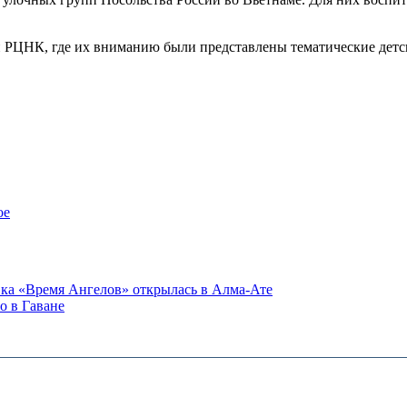
й РЦНК, где их вниманию были представлены тематические детс
ое
вка «Время Ангелов» открылась в Алма-Ате
о в Гаване