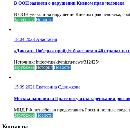
В ООН заявили о нарушении Киевом прав человека
В ООН указали на нарушение Киевом прав человека, соо
Зарубежье
Новости
18.04.2023
Анастасия
«Диктант Победы» пройдёт более чем в 40 странах на 
Источник: https://russkiymir.ru/news/312425/
Зарубежье
История
Новости
15.09.2021
Екатерина Сдвижкова
Москва направила Праге ноту из-за задержания росси
МИД РФ потребовал предоставить России полные сведени
Зарубежье
Новости
Контакты