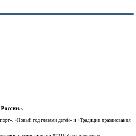
 России».
порт», «Новый год глазами детей» и «Традиции празднования
тателями и сотрудниками РЦНК была проведена