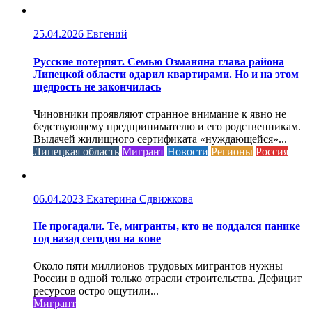
25.04.2026
Евгений
Русские потерпят. Семью Озманяна глава района
Липецкой области одарил квартирами. Но и на этом
щедрость не закончилась
Чиновники проявляют странное внимание к явно не
бедствующему предпринимателю и его родственникам.
Выдачей жилищного сертификата «нуждающейся»...
Липецкая область
Мигрант
Новости
Регионы
Россия
06.04.2023
Екатерина Сдвижкова
Не прогадали. Те, мигранты, кто не поддался панике
год назад сегодня на коне
Около пяти миллионов трудовых мигрантов нужны
России в одной только отрасли строительства. Дефицит
ресурсов остро ощутили...
Мигрант