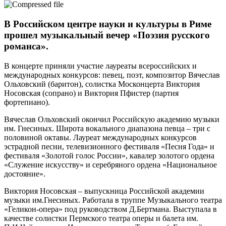
В Российском центре науки и культуры в Риме
прошел музыкальный вечер «Поэзия русского
романса».
В концерте приняли участие лауреаты всероссийских и
международных конкурсов: певец, поэт, композитор Вячеслав
Ольховский (баритон), солистка Москонцерта Виктория
Носовская (сопрано) и Виктория Пфистер (партия
фортепиано).
Вячеслав Ольховский окончил Российскую академию музыки
им. Гнесиных. Широта вокального диапазона певца – три с
половиной октавы. Лауреат международных конкурсов
эстрадной песни, телевизионного фестиваля «Песня Года» и
фестиваля «Золотой голос России», кавалер золотого ордена
«Служение искусству» и серебряного ордена «Национальное
достояние».
Виктория Носовская – выпускница Российской академии
музыки им.Гнесиных. Работала в труппе Музыкального театра
«Геликон-опера» под руководством Д.Бертмана. Выступала в
качестве солистки Пермского театра оперы и балета им.