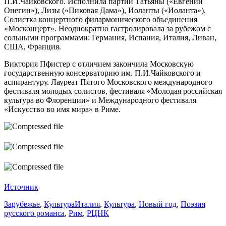
П.И.Чайковского. Исполнила партии Татьяны («Евгений
Онегин»), Лизы («Пиковая Дама»), Иоланты («Иоланта»).
Солистка концертного филармонического объединения
«Москонцерт». Неоднократно гастролировала за рубежом с
сольными программами: Германия, Испания, Италия, Ливан,
CШA, Франция.
Виктория Пфистер с отличием закончила Московскую
государственную консерваторию им. П.И.Чайковского и
аспирантуру. Лауреат Пятого Московского международного
фестиваля молодых солистов, фестиваля «Молодая российская
культура во Флоренции» и Международного фестиваля
«Искусство во имя мира» в Риме.
Источник
Зарубежье
,
Культура
Италия
,
Культура
,
Новый год
,
Поэзия
русского романса
,
Рим
,
РЦНК