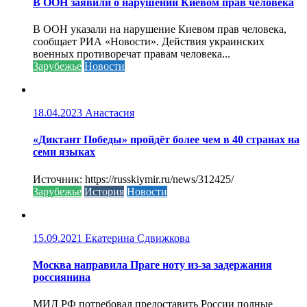
В ООН заявили о нарушении Киевом прав человека
В ООН указали на нарушение Киевом прав человека,
сообщает РИА «Новости». Действия украинских
военных противоречат правам человека...
Зарубежье
Новости
18.04.2023
Анастасия
«Диктант Победы» пройдёт более чем в 40 странах на
семи языках
Источник: https://russkiymir.ru/news/312425/
Зарубежье
История
Новости
15.09.2021
Екатерина Сдвижкова
Москва направила Праге ноту из-за задержания
россиянина
МИД РФ потребовал предоставить России полные