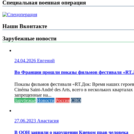
Специальная военная операция
Наши Вконтакте
Зарубежные новости
24.04.2026
Евгений
Во Франции прошли показы фильмов фестиваля «RT.Д
Показы фильмов фестиваля «RT.Док: Время наших героев»
Cinéma Saint-André des Arts, всего в нескольких кварта
запрещенные на...
Зарубежье
Новости
Россия
СВО
27.06.2023
Анастасия
В ООН заявили о нарушении Киевом прав человека