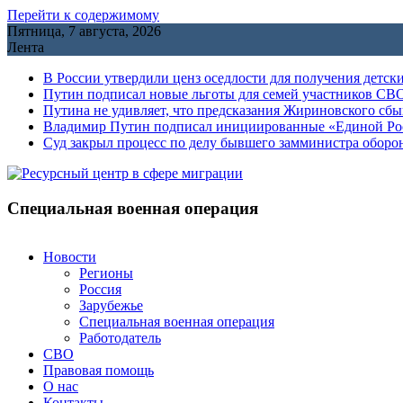
Перейти к содержимому
Пятница, 7 августа, 2026
Лента
В России утвердили ценз оседлости для получения детск
Путин подписал новые льготы для семей участников СВО
Путина не удивляет, что предсказания Жириновского сб
Владимир Путин подписал инициированные «Единой Росс
Cуд закрыл процесс по делу бывшего замминистра обор
Специальная военная операция
Новости
Регионы
Россия
Зарубежье
Специальная военная операция
Работодатель
СВО
Правовая помощь
О нас
Контакты