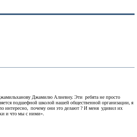
я Джамильханову Джамилю Алиевну. Эти ребята не просто
вляется подшефной школой нашей общественной организации, я
ло интересно, почему они это делают ? И меня удивил их
ки и что мы с ними».