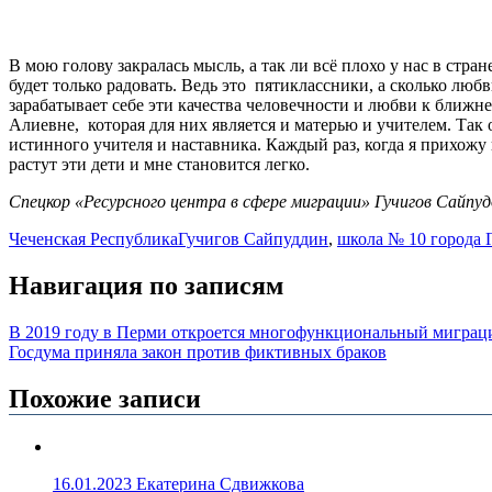
В мою голову закралась мысль, а так ли всё плохо у нас в стра
будет только радовать. Ведь это пятиклассники, а сколько любв
зарабатывает себе эти качества человечности и любви к ближн
Алиевне, которая для них является и матерью и учителем. Так о
истинного учителя и наставника. Каждый раз, когда я прихожу в
растут эти дети и мне становится легко.
Спецкор «Ресурсного центра в сфере миграции» Гучигов Сайпу
Чеченская Республика
Гучигов Сайпуддин
,
школа № 10 города 
Навигация по записям
В 2019 году в Перми откроется многофункциональный мигра
Госдума приняла закон против фиктивных браков
Похожие записи
16.01.2023
Екатерина Сдвижкова