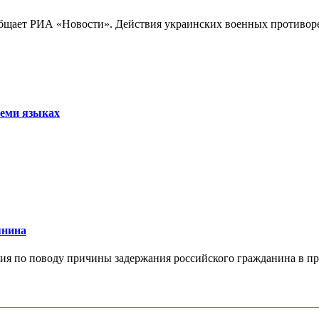
бщает РИА «Новости». Действия украинских военных противореч
семи языках
янина
я по поводу причины задержания российского гражданина в праж