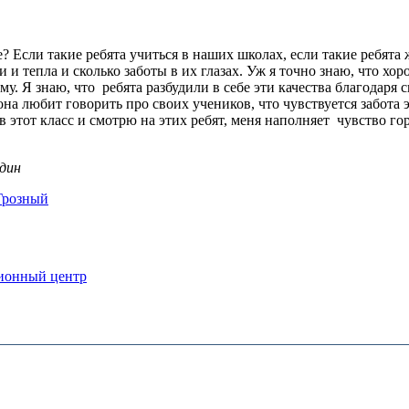
не? Если такие ребята учиться в наших школах, если такие ребята 
и и тепла и сколько заботы в их глазах. Уж я точно знаю, что х
ему. Я знаю, что ребята разбудили в себе эти качества благода
на любит говорить про своих учеников, что чувствуется забота э
 этот класс и смотрю на этих ребят, меня наполняет чувство гор
ддин
Грозный
ционный центр