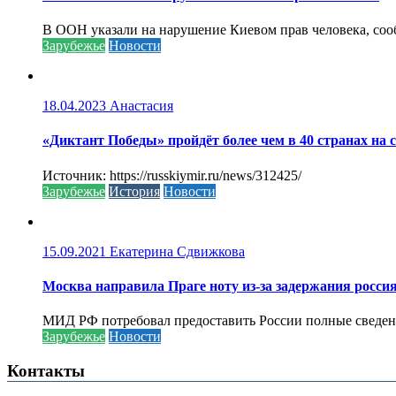
В ООН указали на нарушение Киевом прав человека, соо
Зарубежье
Новости
18.04.2023
Анастасия
«Диктант Победы» пройдёт более чем в 40 странах на 
Источник: https://russkiymir.ru/news/312425/
Зарубежье
История
Новости
15.09.2021
Екатерина Сдвижкова
Москва направила Праге ноту из-за задержания росси
МИД РФ потребовал предоставить России полные сведени
Зарубежье
Новости
Контакты