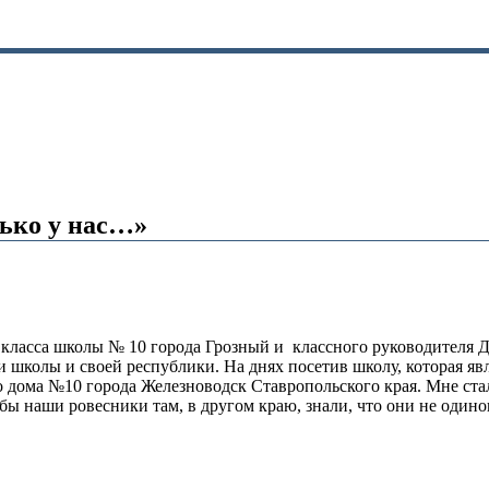
лько у нас…»
 5 класса школы № 10 города Грозный и классного руководител
и школы и своей республики. На днях посетив школу, которая я
о дома №10 города Железноводск Ставропольского края. Мне ста
бы наши ровесники там, в другом краю, знали, что они не одино