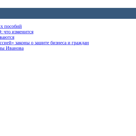
их пособий
: что изменится
ываются
ией» законы о защите бизнеса и граждан
оны Иванова