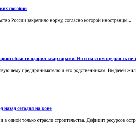
ских пособий
ьство России закрепило норму, согласно которой иностранцы...
цкой области одарил квартирами. Но и на этом щедрость не 
ствующему предпринимателю и его родственникам. Выдачей жил
д назад сегодня на коне
в одной только отрасли строительства. Дефицит ресурсов остр