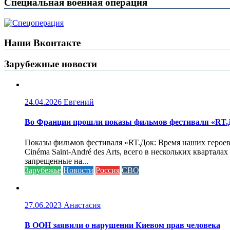
Специальная военная операция
Наши Вконтакте
Зарубежные новости
24.04.2026
Евгений
Во Франции прошли показы фильмов фестиваля «RT.Д
Показы фильмов фестиваля «RT.Док: Время наших героев»
Cinéma Saint-André des Arts, всего в нескольких кварта
запрещенные на...
Зарубежье
Новости
Россия
СВО
27.06.2023
Анастасия
В ООН заявили о нарушении Киевом прав человека