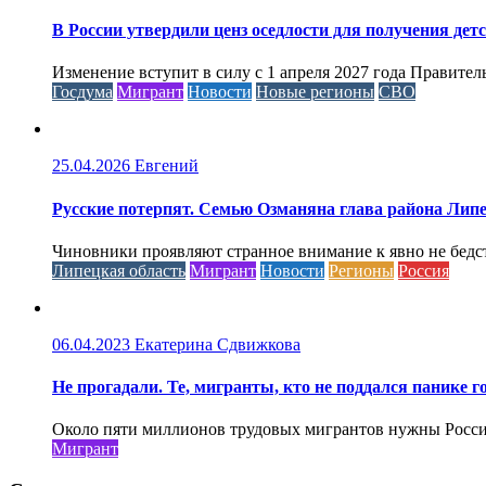
В России утвердили ценз оседлости для получения дет
Изменение вступит в силу с 1 апреля 2027 года Правител
Госдума
Мигрант
Новости
Новые регионы
СВО
25.04.2026
Евгений
Русские потерпят. Семью Озманяна глава района Липе
Чиновники проявляют странное внимание к явно не бед
Липецкая область
Мигрант
Новости
Регионы
Россия
06.04.2023
Екатерина Сдвижкова
Не прогадали. Те, мигранты, кто не поддался панике го
Около пяти миллионов трудовых мигрантов нужны России 
Мигрант