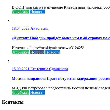
В ООН указали на нарушение Киевом прав человека, соо
Зарубежье
Новости
18.04.2023
Анастасия
«Диктант Победы» пройдёт более чем в 40 странах на 
Источник: https://russkiymir.ru/news/312425/
Зарубежье
История
Новости
15.09.2021
Екатерина Сдвижкова
Москва направила Праге ноту из-за задержания росси
МИД РФ потребовал предоставить России полные сведени
Зарубежье
Новости
Контакты