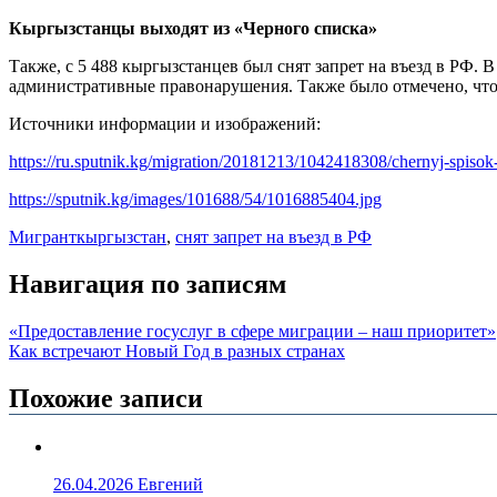
Кыргызстанцы выходят из «Черного списка»
Также, с 5 488 кыргызстанцев был снят запрет на въезд в РФ. 
административные правонарушения. Также было отмечено, чт
Источники информации и изображений:
https://ru.sputnik.kg/migration/20181213/1042418308/chernyj-spisok-
https://sputnik.kg/images/101688/54/1016885404.jpg
Мигрант
кыргызстан
,
снят запрет на въезд в РФ
Навигация по записям
«Предоставление госуслуг в сфере миграции – наш приоритет»
Как встречают Новый Год в разных странах
Похожие записи
26.04.2026
Евгений