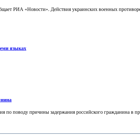
бщает РИА «Новости». Действия украинских военных противореч
семи языках
янина
я по поводу причины задержания российского гражданина в праж