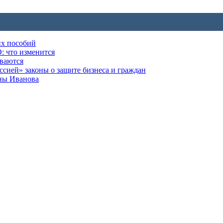
их пособий
: что изменится
ываются
ией» законы о защите бизнеса и граждан
оны Иванова