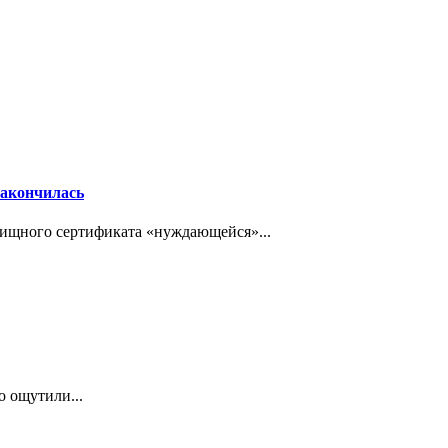
закончилась
ищного сертификата «нуждающейся»...
о ощутили...