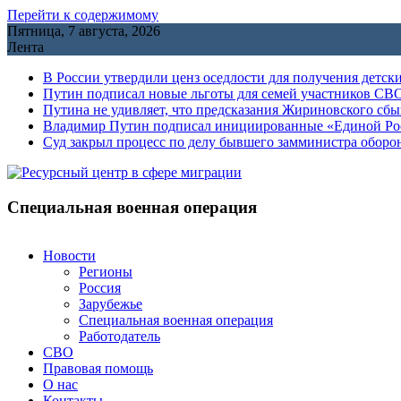
Перейти к содержимому
Пятница, 7 августа, 2026
Лента
В России утвердили ценз оседлости для получения детск
Путин подписал новые льготы для семей участников СВО
Путина не удивляет, что предсказания Жириновского сб
Владимир Путин подписал инициированные «Единой Росс
Cуд закрыл процесс по делу бывшего замминистра обор
Специальная военная операция
Новости
Регионы
Россия
Зарубежье
Специальная военная операция
Работодатель
СВО
Правовая помощь
О нас
Контакты