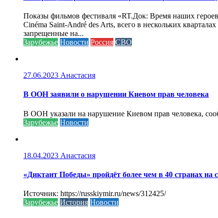
Показы фильмов фестиваля «RT.Док: Время наших героев»
Cinéma Saint-André des Arts, всего в нескольких кварта
запрещенные на...
Зарубежье
Новости
Россия
СВО
27.06.2023
Анастасия
В ООН заявили о нарушении Киевом прав человека
В ООН указали на нарушение Киевом прав человека, соо
Зарубежье
Новости
18.04.2023
Анастасия
«Диктант Победы» пройдёт более чем в 40 странах на 
Источник: https://russkiymir.ru/news/312425/
Зарубежье
История
Новости