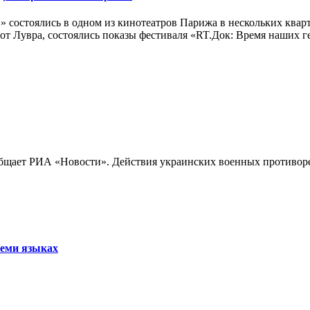
 состоялись в одном из кинотеатров Парижа в нескольких кварт
лах от Лувра, состоялись показы фестиваля «RT.Док: Время наших
бщает РИА «Новости». Действия украинских военных противореч
семи языках