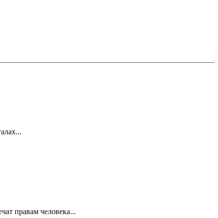
лах...
ат правам человека...