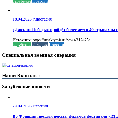
Зарубежье
Новости
18.04.2023
Анастасия
«Диктант Победы» пройдёт более чем в 40 странах на 
Источник: https://russkiymir.ru/news/312425/
Зарубежье
История
Новости
Специальная военная операция
Наши Вконтакте
Зарубежные новости
24.04.2026
Евгений
Во Франции прошли показы фильмов фестиваля «RT.Д