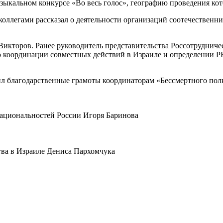
кальном конкурсе «Во весь голос», географию проведения кото
ллегами рассказал о деятельности организаций соотечественни
Викторов. Ранее руководитель представительства Россотруднич
 о координации совместных действий в Израиле и определени
л благодарственные грамоты координаторам «Бессмертного пол
национальностей России Игоря Баринова
тва в Израиле Дениса Пархомчука