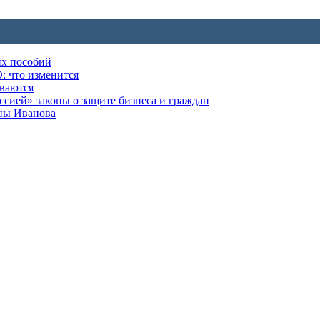
их пособий
: что изменится
ываются
ией» законы о защите бизнеса и граждан
оны Иванова