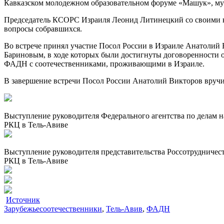
Кавказском молодежном образовательном форуме «Машук», музы
Председатель КСОРС Израиля Леонид Литинецкий со своими ко
вопросы собравшихся.
Во встрече принял участие Посол России в Израиле Анатолий 
Бариновым, в ходе которых были достигнуты договоренности
ФАДН с соотечественниками, проживающими в Израиле.
В завершение встречи Посол России Анатолий Викторов вручи
Выступление руководителя Федерального агентства по делам 
РКЦ в Тель-Авиве
Выступление руководителя представительства Россотрудничес
РКЦ в Тель-Авиве
Источник
Зарубежье
соотечественники
,
Тель-Авив
,
ФАДН