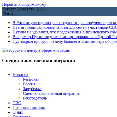
Перейти к содержимому
Четверг, 6 августа, 2026
Лента
В России утвердили ценз оседлости для получения детск
Путин подписал новые льготы для семей участников СВО
Путина не удивляет, что предсказания Жириновского сб
Владимир Путин подписал инициированные «Единой Росс
Cуд закрыл процесс по делу бывшего замминистра обор
Специальная военная операция
Новости
Регионы
Россия
Зарубежье
Специальная военная операция
Работодатель
СВО
Правовая помощь
О нас
Контакты