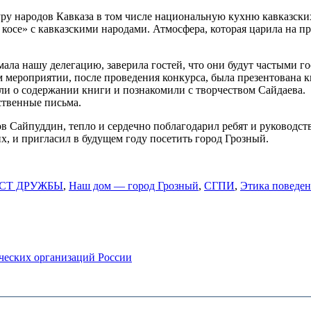
ру народов Кавказа в том числе национальную кухню кавказских
 » косе» с кавказскими народами. Атмосфера, которая царила на
ла нашу делегацию, заверила гостей, что они будут частыми го
м мероприятии, после проведения конкурса, была презентована 
ли о содержании книги и познакомили с творчеством Сайдаева.
ственные письма.
в Сайпуддин, тепло и сердечно поблагодарил ребят и руководс
их, и пригласил в будущем году посетить город Грозный.
СТ ДРУЖБЫ
,
Наш дом — город Грозный
,
СГПИ
,
Этика поведен
рческих организаций России