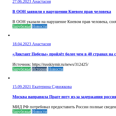
27.06.2023
Анастасия
В ООН заявили о нарушении Киевом прав человека
В ООН указали на нарушение Киевом прав человека, соо
Зарубежье
Новости
18.04.2023
Анастасия
«Диктант Победы» пройдёт более чем в 40 странах на 
Источник: https://russkiymir.ru/news/312425/
Зарубежье
История
Новости
15.09.2021
Екатерина Сдвижкова
Москва направила Праге ноту из-за задержания росси
МИД РФ потребовал предоставить России полные сведени
Зарубежье
Новости