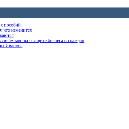
их пособий
: что изменится
ываются
ией» законы о защите бизнеса и граждан
оны Иванова