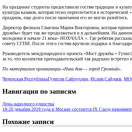
На празднике студенты предоставили гостям традиции и культу
культура казаков, которая тесно переплетается в исторической
праздник, еще долго после окончания его не могли разойтись.
Директор филиала Смагина Мария Викторовна, которая принима
дружбы» будет так же продолжаться и в дальнейшем. На данно
молодежи в начале 21 века» НОХЧАЛА «. Где ребятам рассказа
совету СГПИ. После этого гостям вручили подарки и благодар
Руководитель международного проекта «Мост дружбы » Гучиго
за то, что коллектив преподавательский так радушно встретил 
По материалам организации «Наш дом — город Грозный».
Чеченская Республика
Гучигов Сайпуддин
,
Ислам Сайдаев
,
МО
Навигация по записям
День народного единства
18-20 декабря 2018 года в Москве состоится IX Съезд некомме
Похожие записи