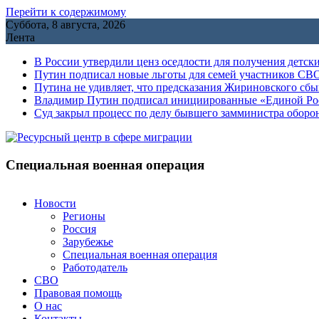
Перейти к содержимому
Суббота, 8 августа, 2026
Лента
В России утвердили ценз оседлости для получения детск
Путин подписал новые льготы для семей участников СВО
Путина не удивляет, что предсказания Жириновского сб
Владимир Путин подписал инициированные «Единой Росс
Cуд закрыл процесс по делу бывшего замминистра обор
Специальная военная операция
Новости
Регионы
Россия
Зарубежье
Специальная военная операция
Работодатель
СВО
Правовая помощь
О нас
Контакты