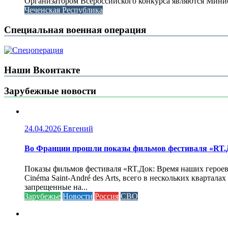
Организатором Всероссийского конкурса являются Минис
Чеченская Республика
Специальная военная операция
Наши Вконтакте
Зарубежные новости
24.04.2026
Евгений
Во Франции прошли показы фильмов фестиваля «RT.Д
Показы фильмов фестиваля «RT.Док: Время наших героев»
Cinéma Saint-André des Arts, всего в нескольких кварта
запрещенные на...
Зарубежье
Новости
Россия
СВО