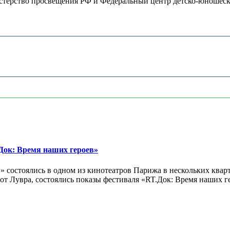
терство просвещения РФ и Федеральный центр детско-юношеског
ок: Время наших героев»
 состоялись в одном из кинотеатров Парижа в нескольких кварт
лах от Лувра, состоялись показы фестиваля «RT.Док: Время наших