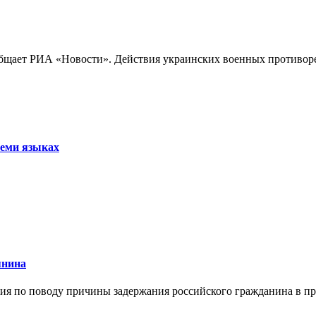
бщает РИА «Новости». Действия украинских военных противореч
семи языках
янина
я по поводу причины задержания российского гражданина в праж