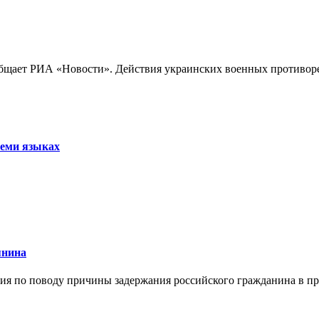
бщает РИА «Новости». Действия украинских военных противореч
семи языках
янина
я по поводу причины задержания российского гражданина в праж