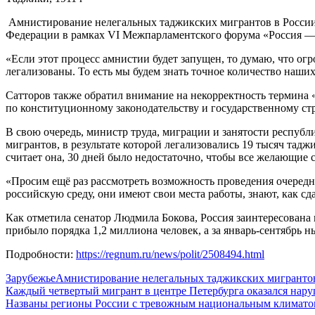
Амнистирование нелегальных таджикских мигрантов в России
Федерации в рамках VI Межпарламентского форума «Россия —
«Если этот процесс амнистии будет запущен, то думаю, что ог
легализованы. То есть мы будем знать точное количество наш
Сатторов также обратил внимание на некорректность термина 
по конституционному законодательству и государственному ст
В свою очередь, министр труда, миграции и занятости респуб
мигрантов, в результате которой легализовались 19 тысяч тадж
считает она, 30 дней было недостаточно, чтобы все желающие 
«Просим ещё раз рассмотреть возможность проведения очередн
российскую среду, они имеют свои места работы, знают, как с
Как отметила сенатор Людмила Бокова, Россия заинтересована 
прибыло порядка 1,2 миллиона человек, а за январь-сентябрь н
Подробности:
https://regnum.ru/news/polit/2508494.html
Зарубежье
Амнистирование нелегальных таджикских мигранто
Навигация
Каждый четвертый мигрант в центре Петербурга оказался нар
Названы регионы России с тревожным национальным климато
по