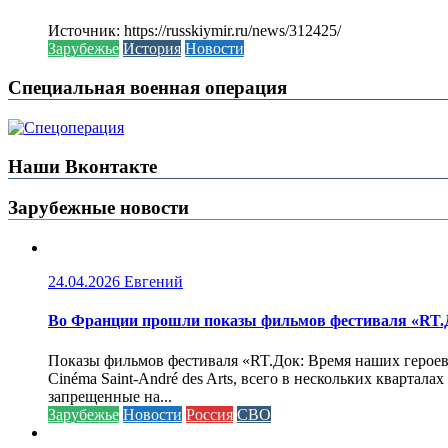
Источник: https://russkiymir.ru/news/312425/
Зарубежье
История
Новости
Специальная военная операция
Наши Вконтакте
Зарубежные новости
24.04.2026
Евгений
Во Франции прошли показы фильмов фестиваля «RT.Д
Показы фильмов фестиваля «RT.Док: Время наших героев»
Cinéma Saint-André des Arts, всего в нескольких кварта
запрещенные на...
Зарубежье
Новости
Россия
СВО