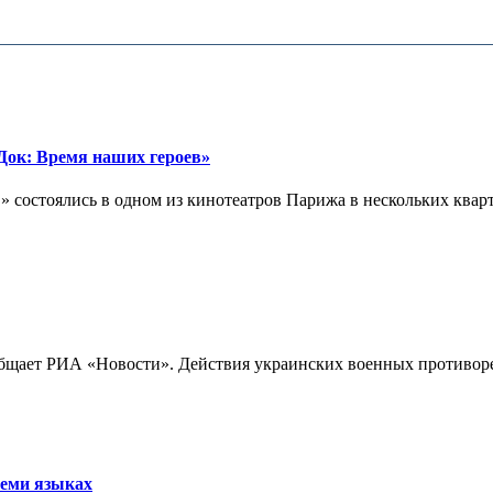
ок: Время наших героев»
 состоялись в одном из кинотеатров Парижа в нескольких кварта
бщает РИА «Новости». Действия украинских военных противореч
семи языках