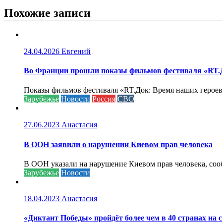
записям
Похожие записи
24.04.2026
Евгений
Во Франции прошли показы фильмов фестиваля «RT.Д
Показы фильмов фестиваля «RT.Док: Время наших героев»
Зарубежье
Новости
Россия
СВО
27.06.2023
Анастасия
В ООН заявили о нарушении Киевом прав человека
В ООН указали на нарушение Киевом прав человека, соо
Зарубежье
Новости
18.04.2023
Анастасия
«Диктант Победы» пройдёт более чем в 40 странах на 