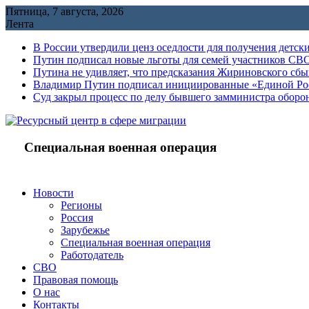
Перейти
Пятница, 7 августа, 2026
к
Лента
содержимому
В России утвердили ценз оседлости для получения детск
Путин подписал новые льготы для семей участников СВО
Путина не удивляет, что предсказания Жириновского сб
Владимир Путин подписал инициированные «Единой Росс
Cуд закрыл процесс по делу бывшего замминистра обор
Специальная военная операция
Новости
Регионы
Россия
Зарубежье
Специальная военная операция
Работодатель
СВО
Правовая помощь
О нас
Контакты