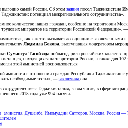
 выгодно самой России. Об этом
заявил
посол Таджикистана
Им
 Таджикистан: потенциал межрегионального сотрудничества».
ромное количество наших граждан, особенно на территории Моск
их трудовых мигрантов на территории Российской Федерации», —
«амнистия», так как это вызывает ассоциации с заключенными 
роительству
Людмила Бокова
, выступавшая модератором мероп
лики
Сумангул Тагойзода
поблагодарила российских коллег за 
икистанцев, находящихся на территории России, а также для 102 
смогли этой амнистией воспользоваться.
ой амнистии в отношении граждан Республики Таджикистан с учё
давать необходимые тесты», —
заключила
она.
в сотрудничестве с Таджикистаном, в том числе, в сфере миграц
ынешнего 2018 года уже 994 тысячи.
в
,
амнистия
,
Душанбе
,
Имомуддин Сатторов
,
Москва
,
Россия — 
ушителем
м