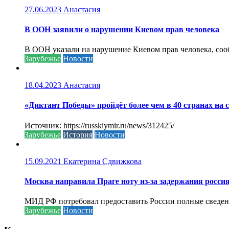
27.06.2023
Анастасия
В ООН заявили о нарушении Киевом прав человека
В ООН указали на нарушение Киевом прав человека, соо
Зарубежье
Новости
18.04.2023
Анастасия
«Диктант Победы» пройдёт более чем в 40 странах на 
Источник: https://russkiymir.ru/news/312425/
Зарубежье
История
Новости
15.09.2021
Екатерина Сдвижкова
Москва направила Праге ноту из-за задержания росси
МИД РФ потребовал предоставить России полные сведени
Зарубежье
Новости