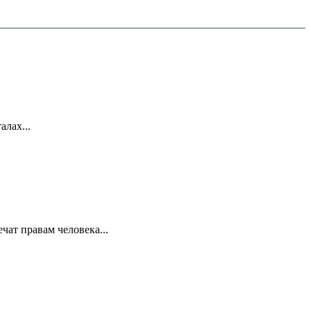
лах...
ат правам человека...