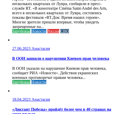
нескольких кварталах от Лувра, сообщили в пресс-
службе RT. «В кинотеатре Cinéma Saint-André des Arts,
всего в нескольких кварталах от Лувра, состоялись
показы фестиваля «RT.Док: Время наших героев».
Многие зрители пришли впервые, чтобы увидеть
запрещенные на...
Зарубежье
Новости
Россия
СВО
27.06.2023
Анастасия
В ООН заявили о нарушении Киевом прав человека
В ООН указали на нарушение Киевом прав человека,
сообщает РИА «Новости». Действия украинских
военных противоречат правам человека...
Зарубежье
Новости
18.04.2023
Анастасия
«Диктант Победы» пройдёт более чем в 40 странах на
семи языках