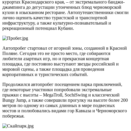
курортах Краснодарского края, – от экстремального банджи-
джампинга до дегустации утонченных блюд черноморской
кухни в изысканном ресторане. Автопутешественники смогли
лично оценить качество туристской и транспортной
инфраструктуру, а также культурно-познавательный и
рекреационный потенциал Кубани.
Автопробег стартовал от игорной зоны, созданной в Красной
Поляне. Сегодня это не просто место, где собираются
любители азартных игр, но и прекрасная концертная
площадка, где постоянно выступают звезды российской и
мировой сцены, а также площадка для проведения
корпоративных и туристических событий.
Продолжился автопробег посещением парка приключений,
где некоторые участники попробовали экстремальные
прыжки с высоты – MegaTroll, SochiSwing и классический
Bungy Jump, а также совершили прогулку на высоте более 200
метров по одному из самых длинных в мире подвесных
мостов и полюбовались видами гор Кавказа и Черноморского
побережья.