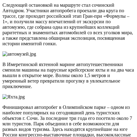
Следующей остановкой на маршруте стал сочинский
Автодром. Участники автопробега проехали два круга по
трассе, где проходит российский этап Гран-при «Формулы –
1», и получили массу впечатлений от экскурсии по
автомузею, где собрана одна из крупнейших коллекций
раритетных и знаменитых автомобилей со всех уголков мира,
а также представлена обширная экспозиция, посвященная
истории именитой гонки.
В Имеретинской яхтенной марине автопутешественники
сменили машины на парусные крейсерские яхты и на два часа
вышли в открытое море. Волны около 1,5 метров и
умеренный ветер превратили прогулку в увлекательное
приключение.
Финишировал автопробег в Олимпийском парке – одном из
наиболее популярных на сегодняшний день туристских
объектов г. Сочи. За последние три года его посетило около 7
млн туристов. Парк объединил в себе возможности для
разных видов туризма. Здесь находятся крупнейшие на юге
России конгрессно-выставочные площадки, высококлассные