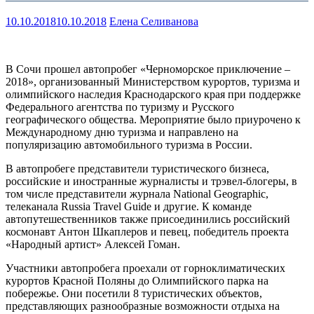
10.10.2018
10.10.2018
Елена Селиванова
В Сочи прошел автопробег «Черноморское приключение –
2018», организованный Министерством курортов, туризма и
олимпийского наследия Краснодарского края при поддержке
Федерального агентства по туризму и Русского
географического общества. Мероприятие было приурочено к
Международному дню туризма и направлено на
популяризацию автомобильного туризма в России.
В автопробеге представители туристического бизнеса,
российские и иностранные журналисты и трэвел-блогеры, в
том числе представители журнала National Geographic,
телеканала Russia Travel Guide и другие. К команде
автопутешественников также присоединились российский
космонавт Антон Шкаплеров и певец, победитель проекта
«Народный артист» Алексей Гоман.
Участники автопробега проехали от горноклиматических
курортов Красной Поляны до Олимпийского парка на
побережье. Они посетили 8 туристических объектов,
представляющих разнообразные возможности отдыха на