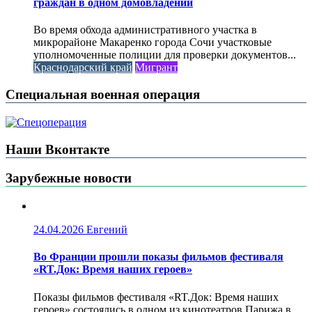
граждан в одном домовладении
Во время обхода административного участка в
микрорайоне Макаренко города Сочи участковые
уполномоченные полиции для проверки документов...
Краснодарский край
Мигрант
Специальная военная операция
Наши Вконтакте
Зарубежные новости
24.04.2026
Евгений
Во Франции прошли показы фильмов фестиваля
«RT.Док: Время наших героев»
Показы фильмов фестиваля «RT.Док: Время наших
героев» состоялись в одном из кинотеатров Парижа в