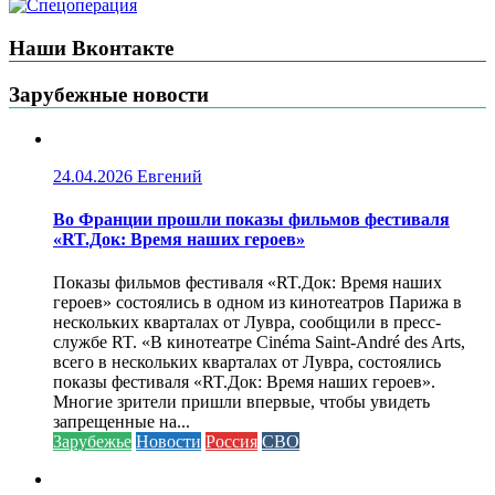
Наши Вконтакте
Зарубежные новости
24.04.2026
Евгений
Во Франции прошли показы фильмов фестиваля
«RT.Док: Время наших героев»
Показы фильмов фестиваля «RT.Док: Время наших
героев» состоялись в одном из кинотеатров Парижа в
нескольких кварталах от Лувра, сообщили в пресс-
службе RT. «В кинотеатре Cinéma Saint-André des Arts,
всего в нескольких кварталах от Лувра, состоялись
показы фестиваля «RT.Док: Время наших героев».
Многие зрители пришли впервые, чтобы увидеть
запрещенные на...
Зарубежье
Новости
Россия
СВО