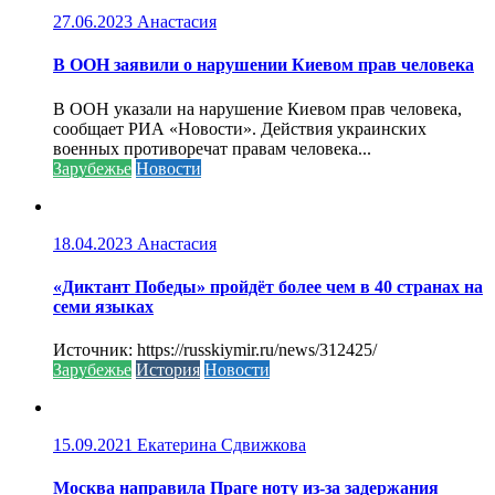
27.06.2023
Анастасия
В ООН заявили о нарушении Киевом прав человека
В ООН указали на нарушение Киевом прав человека,
сообщает РИА «Новости». Действия украинских
военных противоречат правам человека...
Зарубежье
Новости
18.04.2023
Анастасия
«Диктант Победы» пройдёт более чем в 40 странах на
семи языках
Источник: https://russkiymir.ru/news/312425/
Зарубежье
История
Новости
15.09.2021
Екатерина Сдвижкова
Москва направила Праге ноту из-за задержания