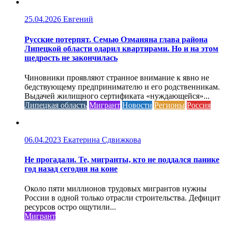
25.04.2026
Евгений
Русские потерпят. Семью Озманяна глава района
Липецкой области одарил квартирами. Но и на этом
щедрость не закончилась
Чиновники проявляют странное внимание к явно не
бедствующему предпринимателю и его родственникам.
Выдачей жилищного сертификата «нуждающейся»...
Липецкая область
Мигрант
Новости
Регионы
Россия
06.04.2023
Екатерина Сдвижкова
Не прогадали. Те, мигранты, кто не поддался панике
год назад сегодня на коне
Около пяти миллионов трудовых мигрантов нужны
России в одной только отрасли строительства. Дефицит
ресурсов остро ощутили...
Мигрант