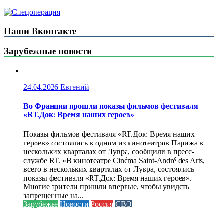
Наши Вконтакте
Зарубежные новости
24.04.2026
Евгений
Во Франции прошли показы фильмов фестиваля
«RT.Док: Время наших героев»
Показы фильмов фестиваля «RT.Док: Время наших
героев» состоялись в одном из кинотеатров Парижа в
нескольких кварталах от Лувра, сообщили в пресс-
службе RT. «В кинотеатре Cinéma Saint-André des Arts,
всего в нескольких кварталах от Лувра, состоялись
показы фестиваля «RT.Док: Время наших героев».
Многие зрители пришли впервые, чтобы увидеть
запрещенные на...
Зарубежье
Новости
Россия
СВО