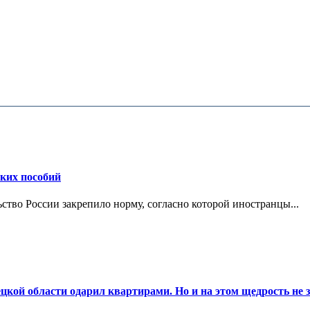
ских пособий
ьство России закрепило норму, согласно которой иностранцы...
цкой области одарил квартирами. Но и на этом щедрость не 