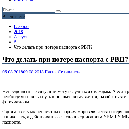
Вы читаете
Главная
2018
Август
6
Что делать при потере паспорта с РВП?
Что делать при потере паспорта с РВП?
06.08.2018
09.08.2018
Елена Селиванова
Непредвиденные ситуации могут случиться с каждым. А если ре
необходимо привыкнуть к новому ритму жизни, разобраться и о
форс-мажоры.
Одним из самых неприятных форс-мажоров является потеря или
паниковать, а действовать согласно предписаниям УВМ ГУ МВ
паспорта.