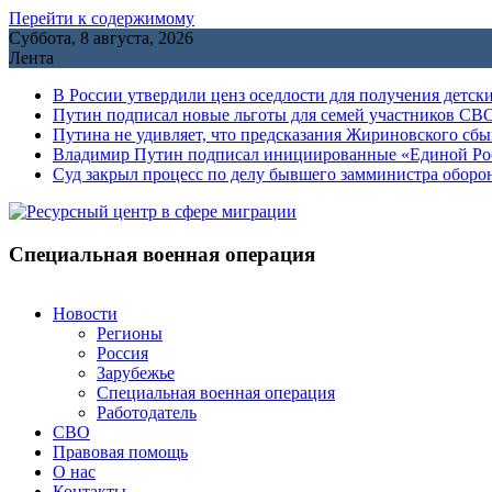
Перейти к содержимому
Суббота, 8 августа, 2026
Лента
В России утвердили ценз оседлости для получения детск
Путин подписал новые льготы для семей участников СВО
Путина не удивляет, что предсказания Жириновского сб
Владимир Путин подписал инициированные «Единой Росс
Cуд закрыл процесс по делу бывшего замминистра обор
Специальная военная операция
Новости
Регионы
Россия
Зарубежье
Специальная военная операция
Работодатель
СВО
Правовая помощь
О нас
Контакты