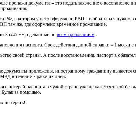
после пропажи документа – это подать заявление о восстановлен
 проживания.
кта РФ, в котором у него оформлено РВП, то обратиться нужно 
 РВП там же, где оформлено временное проживание.
фии 35х45 мм, сделанные по
всем требованиям
.
тановления паспорта. Срок действия данной справки – 1 месяц с
льство своей страны. А после восстановления, паспорт в обяза
имые документы приложены, иностранному гражданину выдается с
МВД в течение 7 рабочих дней.
я с потерей паспорта в чужой стране уже не кажется такой безв
л Булак за помощью.
х не терять!