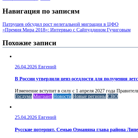
Навигация по записям
Патрушев обсудил рост нелегальной миграции в ЦФО
«Премия Мира 2018»: Интервью с Сайпуддином Гучиговым
Похожие записи
26.04.2026
Евгений
В России утвердили ценз оседлости для получения дет
Изменение вступит в силу с 1 апреля 2027 года Правител
Госдума
Мигрант
Новости
Новые регионы
СВО
25.04.2026
Евгений
Русские потерпят. Семью Озманяна глава района Липе