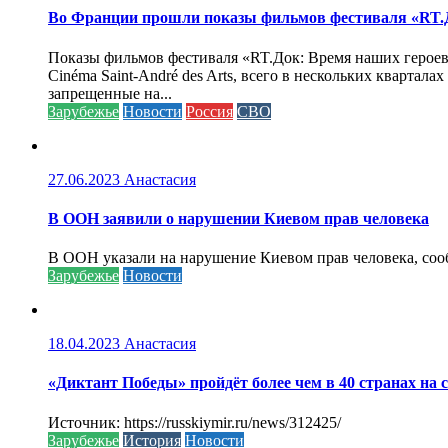
Во Франции прошли показы фильмов фестиваля «RT.Д
Показы фильмов фестиваля «RT.Док: Время наших героев»
Cinéma Saint-André des Arts, всего в нескольких кварта
запрещенные на...
Зарубежье
Новости
Россия
СВО
27.06.2023
Анастасия
В ООН заявили о нарушении Киевом прав человека
В ООН указали на нарушение Киевом прав человека, соо
Зарубежье
Новости
18.04.2023
Анастасия
«Диктант Победы» пройдёт более чем в 40 странах на 
Источник: https://russkiymir.ru/news/312425/
Зарубежье
История
Новости