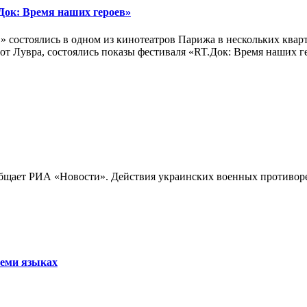
ок: Время наших героев»
 состоялись в одном из кинотеатров Парижа в нескольких кварт
лах от Лувра, состоялись показы фестиваля «RT.Док: Время наших
бщает РИА «Новости». Действия украинских военных противореч
семи языках