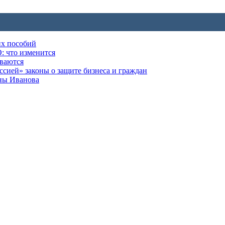
их пособий
: что изменится
ываются
ией» законы о защите бизнеса и граждан
оны Иванова