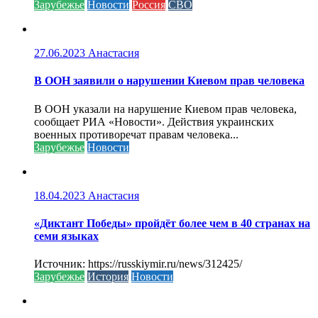
Зарубежье
Новости
Россия
СВО
27.06.2023
Анастасия
В ООН заявили о нарушении Киевом прав человека
В ООН указали на нарушение Киевом прав человека,
сообщает РИА «Новости». Действия украинских
военных противоречат правам человека...
Зарубежье
Новости
18.04.2023
Анастасия
«Диктант Победы» пройдёт более чем в 40 странах на
семи языках
Источник: https://russkiymir.ru/news/312425/
Зарубежье
История
Новости