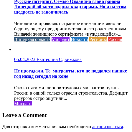
Русские потерпят. Семью Озманяна глава района
Липецкой области одарил квартирами. Но и на этом
щедрость не закончилась
Чиновники проявляют странное внимание к явно не
бедствующему предпринимателю и его родственникам.
Выдачей жилищного сертификата «нуждающейся»...
Липецкая область
Мигрант
Новости
Регионы
Россия
06.04.2023
Екатерина Сдвижкова
Не прогадали. Те, мигранты, кто не поддался панике
год назад сегодня на коне
Около пяти миллионов трудовых мигрантов нужны
России в одной только отрасли строительства. Дефицит
ресурсов остро ощутили...
Мигрант
Leave a Comment
Для отправки комментария вам необходимо
авторизоваться
.