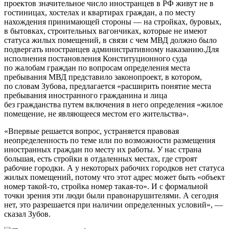
проектов значительное число иностранцев в РФ живут не в
гостиницах, хостелах и квартирах граждан, а по месту
нахождения принимающей стороны — на стройках, буровых,
в бытовках, строительных вагончиках, которые не имеют
статуса жилых помещений, в связи с чем МВД должно было
подвергать иностранцев административному наказанию.Для
исполнения постановления Конституционного суда
по жалобам граждан по вопросам определения места
пребывания МВД представило законопроект, в котором,
по словам Зубова, предлагается «расширить понятие места
пребывания иностранного гражданина и лица
без гражданства путем включения в него определения «жилое
помещение, не являющееся местом его жительства».
«Впервые решается вопрос, устраняется правовая
неопределенность по теме или по возможности размещения
иностранных граждан по месту их работы. У нас страна
большая, есть стройки в отдаленных местах, где строят
рабочие городки. А у некоторых рабочих городков нет статуса
жилых помещений, потому что этот адрес может быть «объект
номер такой-то, стройка номер такая-то». И с формальной
точки зрения эти люди были правонарушителями. А сегодня
нет, это разрешается при наличии определенных условий», —
сказал Зубов.