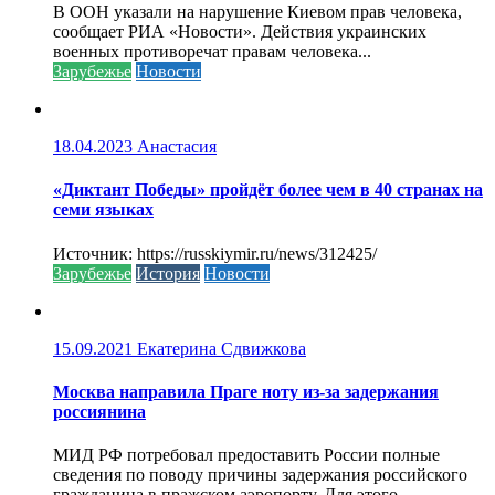
В ООН указали на нарушение Киевом прав человека,
сообщает РИА «Новости». Действия украинских
военных противоречат правам человека...
Зарубежье
Новости
18.04.2023
Анастасия
«Диктант Победы» пройдёт более чем в 40 странах на
семи языках
Источник: https://russkiymir.ru/news/312425/
Зарубежье
История
Новости
15.09.2021
Екатерина Сдвижкова
Москва направила Праге ноту из-за задержания
россиянина
МИД РФ потребовал предоставить России полные
сведения по поводу причины задержания российского
гражданина в пражском аэропорту. Для этого...