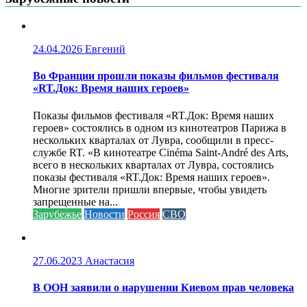
24.04.2026
Евгений
Во Франции прошли показы фильмов фестиваля
«RT.Док: Время наших героев»
Показы фильмов фестиваля «RT.Док: Время наших
героев» состоялись в одном из кинотеатров Парижа в
нескольких кварталах от Лувра, сообщили в пресс-
службе RT. «В кинотеатре Cinéma Saint-André des Arts,
всего в нескольких кварталах от Лувра, состоялись
показы фестиваля «RT.Док: Время наших героев».
Многие зрители пришли впервые, чтобы увидеть
запрещенные на...
Зарубежье
Новости
Россия
СВО
27.06.2023
Анастасия
В ООН заявили о нарушении Киевом прав человека