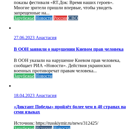
показы фестиваля «RT.Док: Время наших героев».
Многие зрители пришли впервые, чтобы увидеть
запрещенные на...
Зарубежье
Новости
Россия
СВО
27.06.2023
Анастасия
В ООН заявили о нарушении Киевом прав человека
В ООН указали на нарушение Киевом прав человека,
сообщает РИА «Новости». Действия украинских
военных противоречат правам человека...
Зарубежье
Новости
18.04.2023
Анастасия
«Диктант Победы» пройдёт более чем в 40 странах на
семи языках
Источник: https://russkiymir.ru/news/312425/
Зарубежье
История
Новости