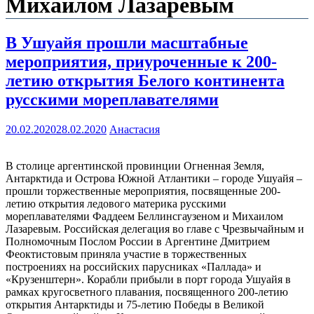
Михаилом Лазаревым
В Ушуайя прошли масштабные
мероприятия, приуроченные к 200-
летию открытия Белого континента
русскими мореплавателями
20.02.2020
28.02.2020
Анастасия
В столице аргентинской провинции Огненная Земля,
Антарктида и Острова Южной Атлантики – городе Ушуайя –
прошли торжественные мероприятия, посвященные 200-
летию открытия ледового материка русскими
мореплавателями Фаддеем Беллинсгаузеном и Михаилом
Лазаревым. Российская делегация во главе с Чрезвычайным и
Полномочным Послом России в Аргентине Дмитрием
Феоктистовым приняла участие в торжественных
построениях на российских парусниках «Паллада» и
«Крузенштерн». Корабли прибыли в порт города Ушуайя в
рамках кругосветного плавания, посвященного 200-летию
открытия Антарктиды и 75-летию Победы в Великой