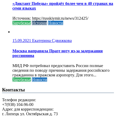
«Диктант Победы» пройдёт более чем в 40 странах на
семи языках
Источник: https://russkiymir.ru/news/312425/
Зарубежье
История
Новости
15.09.2021
Екатерина Сдвижкова
Москва направила Праге ноту из-за задержания
россиянина
МИД РФ потребовал предоставить России полные
сведения по поводу причины задержания российского
гражданина в пражском аэропорту. Для этого...
Зарубежье
Новости
Контакты
Телефон редакции:
+7(938) 104-96-00
Адрес для корреспонденции:
г. Липецк ул. Октябрьская д. 73