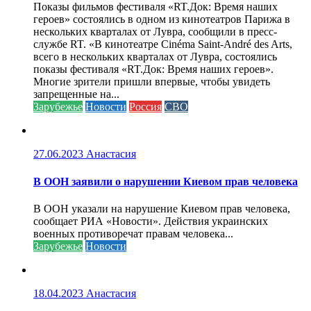
Показы фильмов фестиваля «RT.Док: Время наших
героев» состоялись в одном из кинотеатров Парижа в
нескольких кварталах от Лувра, сообщили в пресс-
службе RT. «В кинотеатре Cinéma Saint-André des Arts,
всего в нескольких кварталах от Лувра, состоялись
показы фестиваля «RT.Док: Время наших героев».
Многие зрители пришли впервые, чтобы увидеть
запрещенные на...
Зарубежье
Новости
Россия
СВО
27.06.2023
Анастасия
В ООН заявили о нарушении Киевом прав человека
В ООН указали на нарушение Киевом прав человека,
сообщает РИА «Новости». Действия украинских
военных противоречат правам человека...
Зарубежье
Новости
18.04.2023
Анастасия