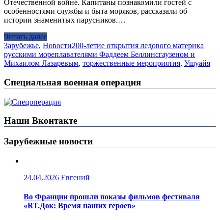
Отечественной войне. Капитаны познакомили гостей с
особенностями службы и быта моряков, рассказали об
истории знаменитых парусников.…
Читать далее
Зарубежье
,
Новости
200-летие открытия ледового материка
русскими мореплавателями Фаддеем Беллинсгаузеном и
Михаилом Лазаревым
,
торжественные мероприятия
,
Ушуайя
Специальная военная операция
Наши Вконтакте
Зарубежные новости
24.04.2026
Евгений
Во Франции прошли показы фильмов фестиваля
«RT.Док: Время наших героев»