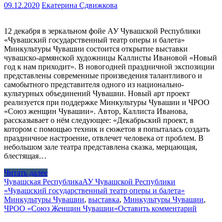
09.12.2020
Екатерина Сдвижкова
12 декабря в зеркальном фойе АУ Чувашской Республики
«Чувашский государственный театр оперы и балета»
Минкультуры Чувашии состоится открытие выставки
чувашско-армянской художницы Каллисты Ивановой «Новый
год к нам приходит». В новогодней праздничной экспозиции
представлены современные произведения талантливого и
самобытного представителя одного из национально-
культурных объединений Чувашии. Новый арт проект
реализуется при поддержке Минкультуры Чувашии и ЧРОО
«Союз женщин Чувашии». Автор, Каллиста Иванова,
рассказывает о нём следующее: «Декабрьский проект, в
котором с помощью техник и сюжетов я попыталась создать
праздничное настроение, отвлечет человека от проблем. В
небольшом зале театра представлена сказка, мерцающая,
блестящая…
Читать далее
Чувашская Республика
АУ Чувашской Республики
«Чувашский государственный театр оперы и балета»
Минкультуры Чувашии
,
выставка
,
Минкультуры Чувашии
,
ЧРОО «Союз Женщин Чувашии»
Оставить комментарий