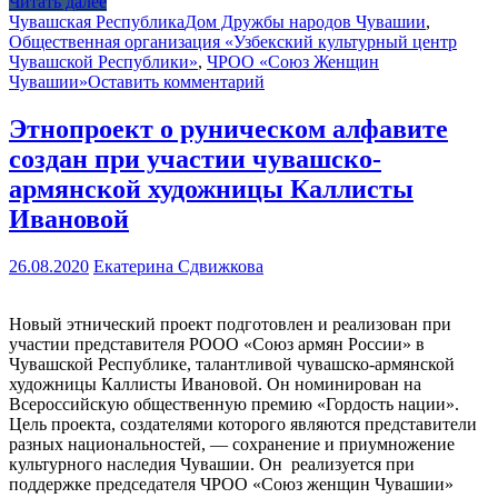
Читать далее
Чувашская Республика
Дом Дружбы народов Чувашии
,
Общественная организация «Узбекский культурный центр
Чувашской Республики»
,
ЧРОО «Союз Женщин
Чувашии»
Оставить комментарий
Этнопроект о руническом алфавите
создан при участии чувашско-
армянской художницы Каллисты
Ивановой
26.08.2020
Екатерина Сдвижкова
Новый этнический проект подготовлен и реализован при
участии представителя РООО «Союз армян России» в
Чувашской Республике, талантливой чувашско-армянской
художницы Каллисты Ивановой. Он номинирован на
Всероссийскую общественную премию «Гордость нации».
Цель проекта, создателями которого являются представители
разных национальностей, — сохранение и приумножение
культурного наследия Чувашии. Он реализуется при
поддержке председателя ЧРОО «Союз женщин Чувашии»