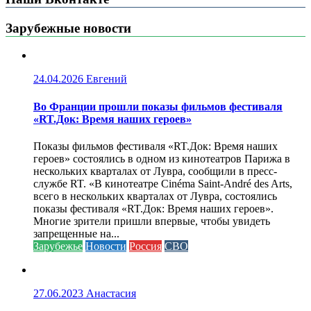
Зарубежные новости
24.04.2026
Евгений
Во Франции прошли показы фильмов фестиваля
«RT.Док: Время наших героев»
Показы фильмов фестиваля «RT.Док: Время наших
героев» состоялись в одном из кинотеатров Парижа в
нескольких кварталах от Лувра, сообщили в пресс-
службе RT. «В кинотеатре Cinéma Saint-André des Arts,
всего в нескольких кварталах от Лувра, состоялись
показы фестиваля «RT.Док: Время наших героев».
Многие зрители пришли впервые, чтобы увидеть
запрещенные на...
Зарубежье
Новости
Россия
СВО
27.06.2023
Анастасия