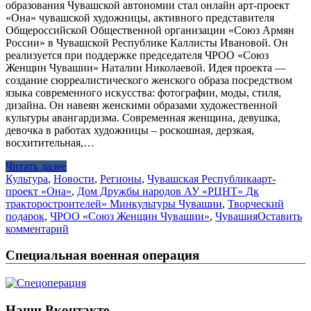
образования Чувашской автономии стал онлайн арт-проект
«Она» чувашской художницы, активного представителя
Общероссийской Общественной организации «Союз Армян
России» в Чувашской Республике Каллисты Ивановой. Он
реализуется при поддержке председателя ЧРОО «Союз
Женщин Чувашии» Наталии Николаевой. Идея проекта —
создание сюрреалистического женского образа посредством
языка современного искусства: фотографии, моды, стиля,
дизайна. Он навеян женскими образами художественной
культуры авангардизма. Современная женщина, девушка,
девочка в работах художницы – роскошная, дерзкая,
восхитительная,…
Читать далее
Культура
,
Новости
,
Регионы
,
Чувашская Республика
арт-
проект «Она»
,
Дом Дружбы народов АУ «РЦНТ» Дк
тракторостроителей» Минкультуры Чувашии
,
Творческий
подарок
,
ЧРОО «Союз Женщин Чувашии»
,
Чувашия
Оставить
комментарий
Специальная военная операция
Наши Вконтакте