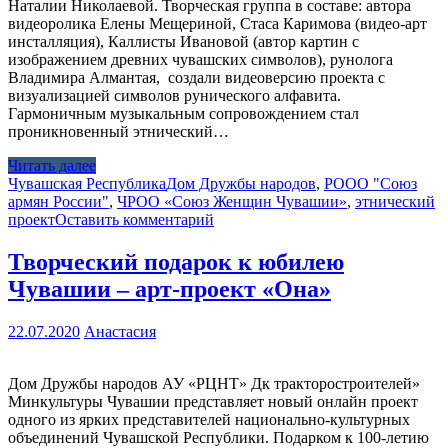
Наталии Николаевой. Творческая группа в составе: автора
видеоролика Елены Мещериной, Стаса Каримова (видео-арт
инсталляция), Каллисты Ивановой (автор картин с
изображением древних чувашских символов), рунолога
Владимира Алмантая, создали видеоверсию проекта с
визуализацией символов рунического алфавита.
Гармоничным музыкальным сопровождением стал
проникновенный этнический…
Читать далее
Чувашская Республика
Дом Дружбы народов
,
РООО "Союз
армян России"
,
ЧРОО «Союз Женщин Чувашии»
,
этнический
проект
Оставить комментарий
Творческий подарок к юбилею
Чувашии – арт-проект «Она»
22.07.2020
Анастасия
Дом Дружбы народов АУ «РЦНТ» Дк тракторостроителей»
Минкультуры Чувашии представляет новый онлайн проект
одного из ярких представителей национально-культурных
объединений Чувашской Республики. Подарком к 100-летию