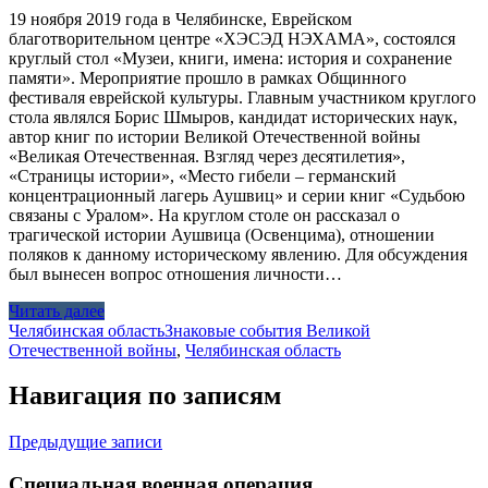
19 ноября 2019 года в Челябинске, Еврейском
благотворительном центре «ХЭСЭД НЭХАМА», состоялся
круглый стол «Музеи, книги, имена: история и сохранение
памяти». Мероприятие прошло в рамках Общинного
фестиваля еврейской культуры. Главным участником круглого
стола являлся Борис Шмыров, кандидат исторических наук,
автор книг по истории Великой Отечественной войны
«Великая Отечественная. Взгляд через десятилетия»,
«Страницы истории», «Место гибели – германский
концентрационный лагерь Аушвиц» и серии книг «Судьбою
связаны с Уралом». На круглом столе он рассказал о
трагической истории Аушвица (Освенцима), отношении
поляков к данному историческому явлению. Для обсуждения
был вынесен вопрос отношения личности…
Читать далее
Челябинская область
Знаковые события Великой
Отечественной войны
,
Челябинская область
Навигация по записям
Предыдущие записи
Специальная военная операция