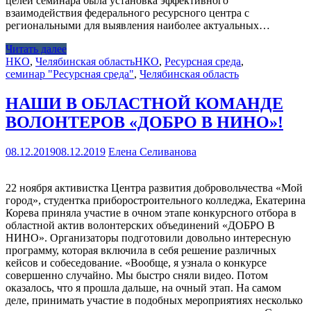
целей семинара была установка эффективного
взаимодействия федерального ресурсного центра с
региональными для выявления наиболее актуальных…
Читать далее
НКО
,
Челябинская область
НКО
,
Ресурсная среда
,
семинар "Ресурсная среда"
,
Челябинская область
НАШИ В ОБЛАСТНОЙ КОМАНДЕ
ВОЛОНТЕРОВ «ДОБРО В НИНО»!
08.12.2019
08.12.2019
Елена Селиванова
22 ноября активистка Центра развития добровольчества «Мой
город», студентка приборостроительного колледжа, Екатерина
Корева приняла участие в очном этапе конкурсного отбора в
областной актив волонтерских объединений «ДОБРО В
НИНО». Организаторы подготовили довольно интересную
программу, которая включила в себя решение различных
кейсов и собеседование. «Вообще, я узнала о конкурсе
совершенно случайно. Мы быстро сняли видео. Потом
оказалось, что я прошла дальше, на очный этап. На самом
деле, принимать участие в подобных мероприятиях несколько