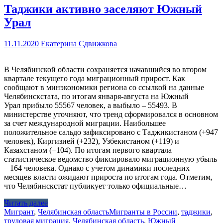
Таджики активно заселяют Южный
Урал
11.11.2020
Екатерина Сдвижкова
В Челябинской области сохраняется начавшийся во втором
квартале текущего года миграционный прирост. Как
сообщают в минэкономики региона со ссылкой на данные
Челябинскстата, по итогам января-августа на Южный
Урал прибыло 55567 человек, а выбыло – 55493. В
министерстве уточняют, что тренд сформировался в основном
за счет международной миграции. Наибольшее
положительное сальдо зафиксировано с Таджикистаном (+947
человек), Киргизией (+232), Узбекистаном (+119) и
Казахстаном (+104). По итогам первого квартала
статистическое ведомство фиксировало миграционную убыль
– 164 человека. Однако с учетом динамики последних
месяцев власти ожидают прироста по итогам года. Отметим,
что Челябинскстат публикует только официальные…
Читать далее
Мигрант
,
Челябинская область
Мигранты в России
,
таджики
,
трудовая миграция
,
Челябинская область
,
Южный