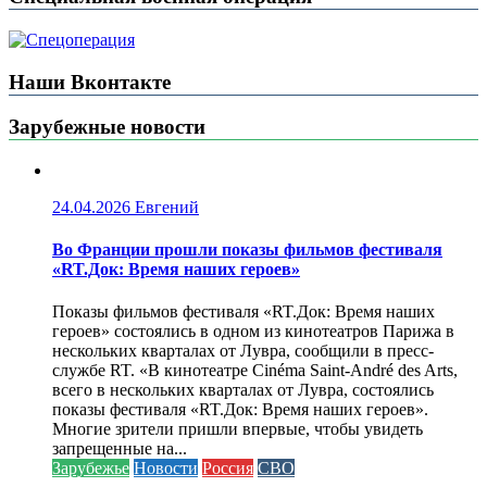
Наши Вконтакте
Зарубежные новости
24.04.2026
Евгений
Во Франции прошли показы фильмов фестиваля
«RT.Док: Время наших героев»
Показы фильмов фестиваля «RT.Док: Время наших
героев» состоялись в одном из кинотеатров Парижа в
нескольких кварталах от Лувра, сообщили в пресс-
службе RT. «В кинотеатре Cinéma Saint-André des Arts,
всего в нескольких кварталах от Лувра, состоялись
показы фестиваля «RT.Док: Время наших героев».
Многие зрители пришли впервые, чтобы увидеть
запрещенные на...
Зарубежье
Новости
Россия
СВО